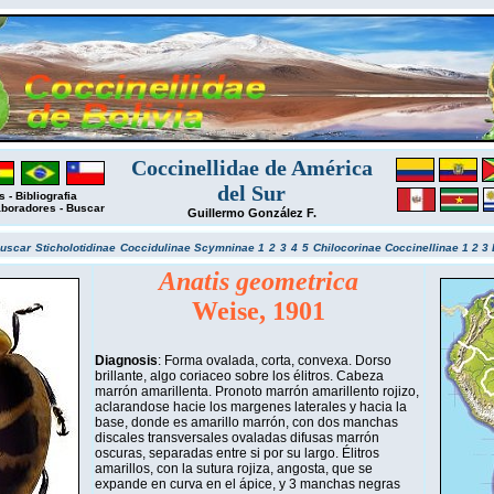
Coccinellidae de América
del Sur
s
-
Bibliografia
aboradores
-
Buscar
Guillermo González F.
uscar
Sticholotidinae
Coccidulinae
Scymninae 1
2
3
4
5
Chilocorinae
Coccinellinae 1
2
3
Anatis geometrica
Weise, 1901
Diagnosis
: Forma ovalada, corta, convexa. Dorso
brillante, algo coriaceo sobre los élitros. Cabeza
marrón amarillenta. Pronoto marrón amarillento rojizo,
aclarandose hacie los margenes laterales y hacia la
base, donde es amarillo marrón, con dos manchas
discales transversales ovaladas difusas marrón
oscuras, separadas entre si por su largo. Élitros
amarillos, con la sutura rojiza, angosta, que se
expande en curva en el ápice, y 3 manchas negras