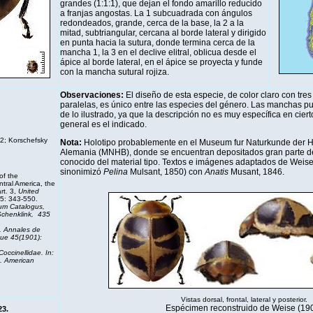
grandes (1:1:1), que dejan el fondo amarillo reducido
a franjas angostas. La 1 subcuadrada con ángulos
redondeados, grande, cerca de la base, la 2 a la
mitad, subtriangular, cercana al borde lateral y dirigido
en punta hacia la sutura, donde termina cerca de la
mancha 1, la 3 en el declive elitral, oblicua desde el
ápice al borde lateral, en el ápice se proyecta y funde
con la mancha sutural rojiza.
Observaciones:
El diseño de esta especie, de color claro con tre
paralelas, es único entre las especies del género. Las manchas p
de lo ilustrado, ya que la descripción no es muy específica en ciert
general es el indicado.
2; Korschefsky
Nota:
Holotipo probablemente en el Museum fur Naturkunde der Hum
Alemania (MNHB), donde se encuentran depositados gran parte de 
conocido del material tipo. Textos e imágenes adaptados de Weis
sinonimizó
Pelina
Mulsant, 1850) con
Anatis
Musant, 1846.
of the
tral America, the
rt. 3,
United
5: 343-550.
um Catalogus
,
 Schenklink, 435
.
Annales
de
que
45(1901):
Coccinellidae. In:
). American
Vistas dorsal, frontal, lateral y posterior.
Espécimen reconstruido de Weise (19
23.