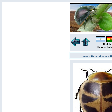
Noticia
Claves
-
Col
Inicio
Generalidades
B