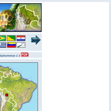
Epilachninae 1
2