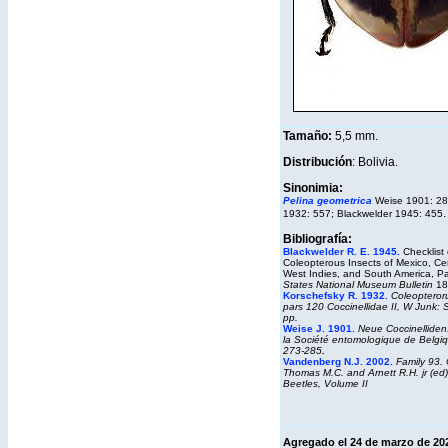
Tamaño:
5,5 mm.
Distribución
: Bolivia.
Sinonimia:
Pelina geometrica
Weise 1901: 28
.
1932: 557; Blackwelder 1945: 455
Bibliografía:
Blackwelder R. E. 1945.
Checklist 
Coleopterous Insects of Mexico, Cen
West Indies, and South America, Pa
States National Museum Bulletin
18
Korschefsky R. 1932.
Coleopteror
pars 120 Coccinellidae II, W Junk:
pp.
Weise J. 1901.
Neue Coccinelliden
la
Société entomologique
de
Belgi
273-285
.
Vandenberg N.J. 2002
.
Family 93. 
Thomas M.C. and Arnett R.H. jr (ed
Beetles, Volume II
Agregado el 24 de marzo de 20