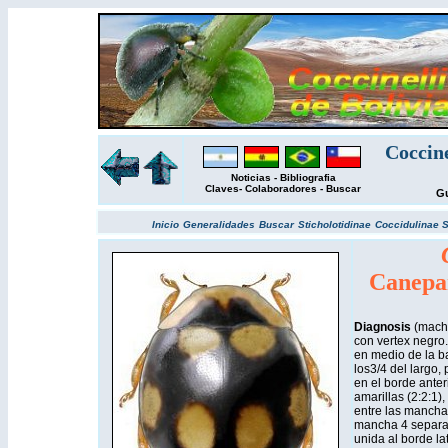
Coccin
Noticias
-
Bibliografia
Claves
-
Colaboradores
-
Buscar
Gu
Inicio
Generalidades
Buscar
Sticholotidinae
Coccidulinae
S
Canepa
Diagnosis
(mach
con vertex negro
en medio de la b
los3/4 del largo,
en el borde anter
amarillas (2:2:1)
entre las mancha
mancha 4 separad
unida al borde lat