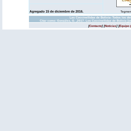
Agregado 15 de diciembre de 2016.
Tegmen y
Las Coccinellidae de Bolivia- Todos los d
Citar como: González, G. ,2017. Los Coccinellidae de Bolivia [
[
Contacto
]
[
Noticias
]
[
Equipo 