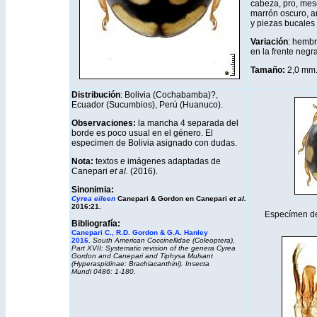
cabeza, pro, me
marrón oscuro, am
y piezas bucales 
Variación
: hemb
en la frente negr
Tamaño:
2,0 mm
Distribución
: Bolivia (Cochabamba)?,
Ecuador (Sucumbios), Perú (Huanuco).
Observaciones:
la mancha 4 separada del
borde es poco usual en el género. El
especimen de Bolivia asignado con dudas.
Nota:
textos e imágenes adaptadas de
Canepari
et al.
(2016).
Sinonimia:
Cyrea eileen
Canepari & Gordon en Canepari
et al.
2016:21.
Especímen d
Bibliografía:
Canepari C., R.D. Gordon & G.A. Hanley
2016.
South American Coccinellidae (Coleoptera),
Part XVII: Systematic revision of the genera
Cyrea
Gordon and Canepari and
Tiphysa
Mulsant
(Hyperaspidinae: Brachiacanthini).
Insecta
Mundi
0486: 1-180.