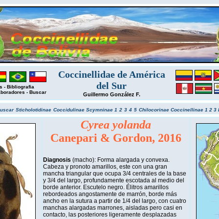
Coccinellidae de América
del Sur
s
-
Bibliografia
aboradores
-
Buscar
Guillermo González F.
uscar
Sticholotidinae
Coccidulinae
Scymninae 1
2
3
4
5
Chilocorinae
Coccinellinae 1
2
3
Cyrea yolanda
Canepari & Gordon, 2016
Diagnosis
(macho): Forma alargada y convexa.
Cabeza y pronoto amarillos, este con una gran
mancha triangular que ocupa 3/4 centrales de la base
y 3/4 del largo, profundamente escotada al medio del
borde anterior. Escutelo negro. Élitros amarillos
rebordeados angostamente de marrón, borde más
ancho en la sutura a partir de 1/4 del largo, con cuatro
manchas alargadas marrones, aisladas pero casi en
contacto, las posteriores ligeramente desplazadas