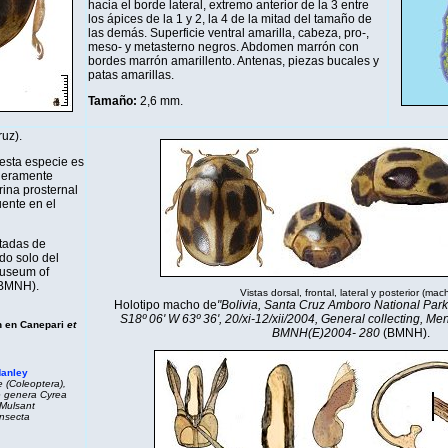
hacia el borde lateral, extremo anterior de la 3 entre
los ápices de la 1 y 2, la 4 de la mitad del tamaño de
las demás. Superficie ventral amarilla, cabeza, pro-,
meso- y metasterno negros. Abdomen marrón con
bordes marrón amarillento. Antenas, piezas bucales y
patas amarillas.
Tamaño:
2,6 mm.
ruz).
 esta especie es
igeramente
rina prosternal
uente en el
tadas de
do solo del
Museum of
(BMNH).
Vistas dorsal, frontal, lateral y posterior (mac
Holotipo macho de
"Bolivia, Santa Cruz Amboro National Park
S18º 06' W 63º 36', 20/xi-12/xii/2004, General collecting, Men
n en Canepari
et
BMNH(E)2004- 280
(BMNH).
Hanley
 (Coleoptera),
he genera
Cyrea
Mulsant
Insecta