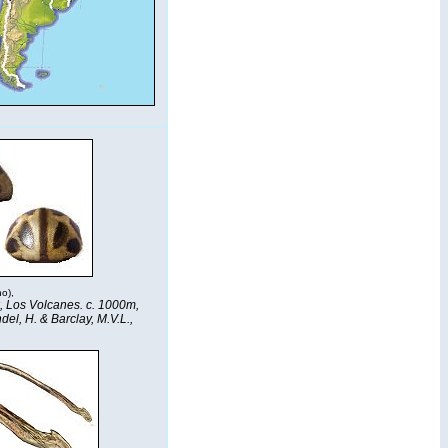
ho),
, Los Volcanes. c. 1000m,
del, H. & Barclay, M.V.L.,