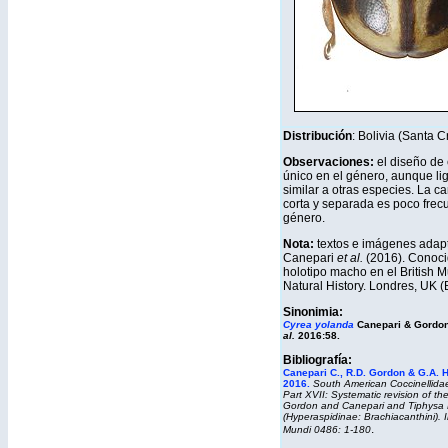
Distribución
: Bolivia (Santa C
Observaciones:
el diseño de
único en el género, aunque l
similar a otras especies. La ca
corta y separada es poco frec
género.
Nota:
textos e imágenes adap
Canepari
et al.
(2016). Conoci
holotipo macho en el British 
Natural History. Londres, UK 
Sinonimia:
Cyrea yolanda
Canepari & Gordo
al.
2016:58.
Bibliografía:
Canepari C., R.D. Gordon & G.A. 
2016
.
South American Coccinellidae
Part XVII: Systematic revision of t
Gordon and Canepari and
Tiphysa
(Hyperaspidinae: Brachiacanthini).
.
Mundi
0486: 1-180