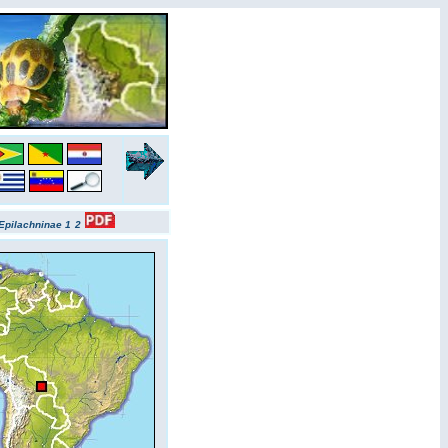
Epilachninae 1
2