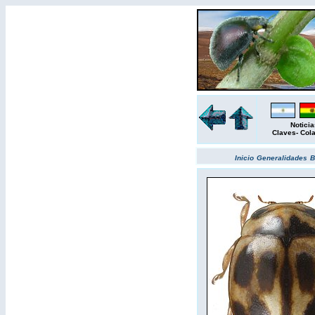
Noticia
Claves
-
Col
Inicio
Generalidades
B