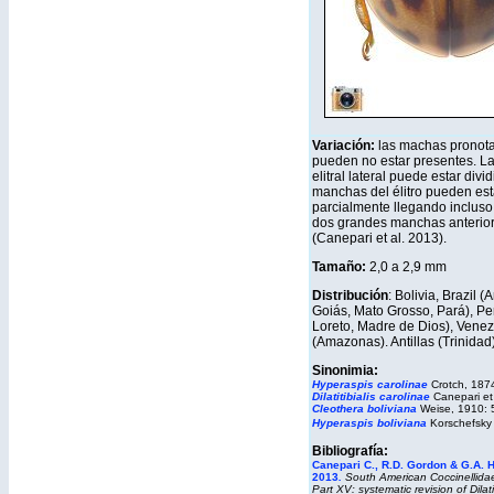
Variación:
las machas pronotal
pueden no estar presentes. L
elitral lateral puede estar divi
manchas del élitro pueden est
parcialmente llegando incluso
dos grandes manchas anterior 
(Canepari et al. 2013).
Tamaño:
2,0 a 2,9 mm
Distribución
: Bolivia, Brazil 
Goiás, Mato Grosso, Pará), Pe
Loreto, Madre de Dios), Vene
(Amazonas). Antillas (Trinidad)
S
inonimia:
Hyperaspis carolinae
Crotch, 187
Dilatitibialis carolinae
Canepari et 
Cleothera boliviana
Weise, 1910: 
Hyperaspis boliviana
Korschefsky
Bibliografía:
Canepari C., R.D. Gordon & G.A. 
2013
.
South American Coccinellidae
Part XV: systematic revision of
Dilati