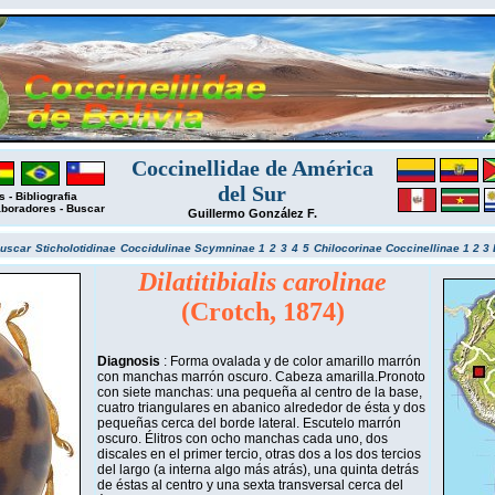
Coccinellidae de América
del Sur
s
-
Bibliografia
aboradores
-
Buscar
Guillermo González F.
uscar
Sticholotidinae
Coccidulinae
Scymninae 1
2
3
4
5
Chilocorinae
Coccinellinae 1
2
3
Dilatitibialis carolinae
(Crotch, 1874)
Diagnosis
: Forma ovalada y de color amarillo marrón
con manchas marrón oscuro. Cabeza amarilla.Pronoto
con siete manchas: una pequeña al centro de la base,
cuatro triangulares en abanico alrededor de ésta y dos
pequeñas cerca del borde lateral. Escutelo marrón
oscuro. Élitros con ocho manchas cada uno, dos
discales en el primer tercio, otras dos a los dos tercios
del largo (a interna algo más atrás), una quinta detrás
de éstas al centro y una sexta transversal cerca del