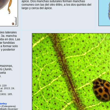
ápice. Dos manchas suturales forman manchas
comunes con las del otro élitro, a los dos quintos del
largo y cerca del ápice.
es laterales
a 3a. mancha
dida en dos. Las
ar fundidas
 a formar solo
y posterior
(Amazonas,
rú (Junín,
zuela
.
4: 220
al. 2013; 24.
52.
.
 1931: 185
Hanley
 (Coleoptera),
tibialis
Duverger