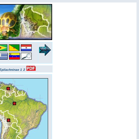
Epilachninae 1
2