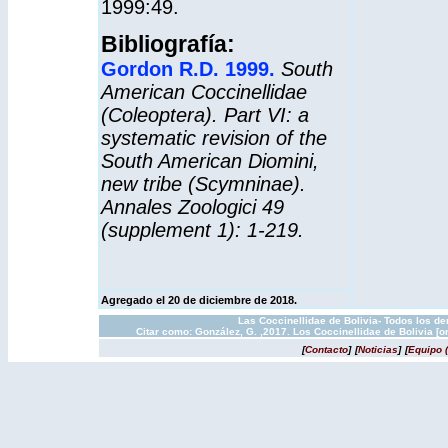
1999:49.
Bibliografía:
Gordon R.D. 1999.
South
American Coccinellidae
(Coleoptera). Part VI: a
systematic revision of the
South American Diomini,
new tribe (Scymninae).
Annales Zoologici 49
(supplement 1): 1-219.
Agregado el 20 de diciembre de 2018.
Las Coccinellidae de Bolivia- Todos los d
Citar como: González, G. ,2017. Los Coccinellidae de Bolivia [
[
Contacto
]
[
Noticias
]
[
Equipo 