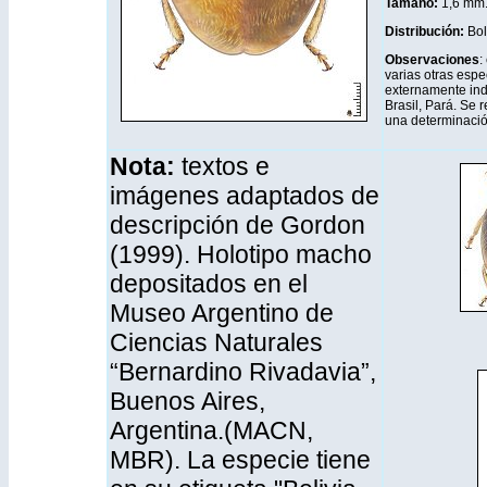
Tamaño:
1,6 mm
Distribución
:
Bol
Observaciones
:
varias otras espe
externamente ind
Brasil, Pará. Se 
una determinació
Nota:
textos e
imágenes adaptados de
descripción de Gordon
(1999). Holotipo macho
depositados en el
Museo Argentino de
Ciencias Naturales
“Bernardino Rivadavia”,
Buenos Aires,
Argentina.(MACN,
MBR). La especie tiene