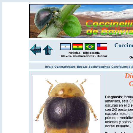
Coccin
Noticias
-
Bibliografia
Claves
-
Colaboradores
-
Buscar
Gu
Inicio
Generalidades
Buscar
Sticholotidinae
Coccidulinae
S
Di
G
Diagnosis
: form
amarillos, este 
oscuras en el disc
con 2/3 posterior
excepto meso-, m
primeros ventrito
antenas y patas a
dorsal brillante.