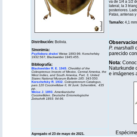
va de 1/4 a 1/2 d
lateral, la 3 tria
posteriores. Lado
Patas, antenas y
Tamaño:
4,1 mm
Distribución:
Bolivia.
Observacio
P. marshalli
d
Sinonimia:
parecido co
Psyllobora drakei
Weise 1893:96; Korschefsky
1932:567; Blackwelder 1945:455.
Nota
: Conoc
Bibliografía:
Naturkunde d
Blackwelder R. E. 1945.
Checklist of the
Coleopterous Insects of Mexico, Central America, the
e imágenes 
West Indies, and South America, Part. 3, United
States National Museum Bulletin 185: 343-550.
Korschefsky R. 1932.
Coleopterorum Catalogus,
pars 120 Coccinellidae II, W Junk: Schenklink, 435
pp.
Weise J. 1893.
Amerikanische
Coccinelliden. Deutsche Entomologische
Zeitschrift 1893: 94-96.
Espécimen
Agregado el 23 de mayo de 2021.