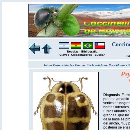
Coccin
Noticias
-
Bibliografia
Claves
-
Colaboradores
-
Buscar
Gu
Inicio
Generalidades
Buscar
Sticholotidinae
Coccidulinae
S
Psy
Diagnosis
:
Form
pronoto amarillo 
verticales negra
bordes laterales
Élitros amarillo
grandes, que no t
de la base se pro
del ancho, muy p
posterior se ens