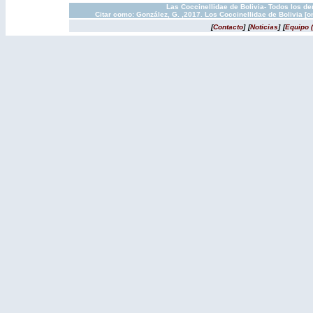
Las Coccinellidae de Bolivia- Todos los d
Citar como: González, G. ,2017. Los Coccinellidae de Bolivia [
[
Contacto
]
[
Noticias
]
[
Equipo 