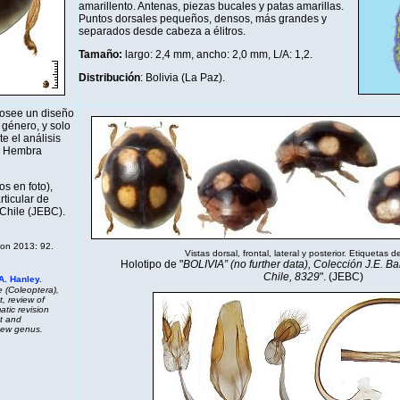
amarillento. Antenas, piezas bucales y patas amarillas.
Puntos dorsales pequeños, densos, más grandes y
separados desde cabeza a élitros.
Tamaño:
largo: 2,4 mm, ancho: 2,0 mm, L/A: 1,2.
Distribución
: Bolivia (La Paz).
osee un diseño
 género, y solo
e el análisis
o. Hembra
s en foto),
rticular de
 Chile (JEBC).
on 2013: 92.
Vistas dorsal, frontal, lateral y posterior. Etiquetas de
Holotipo de "
BOLIVIA” (no further data), Colección J.E. Ba
Chile, 8329
". (JEBC)
A. Hanley.
 (Coleoptera),
, review of
tic revision
t and
new genus.