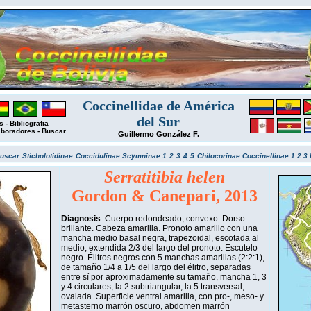
Coccinellidae de América
del Sur
s
-
Bibliografia
aboradores
-
Buscar
Guillermo González F.
uscar
Sticholotidinae
Coccidulinae
Scymninae 1
2
3
4
5
Chilocorinae
Coccinellinae 1
2
3
Serratitibia helen
Gordon & Canepari, 2013
Diagnosis
: Cuerpo redondeado, convexo. Dorso
brillante. Cabeza amarilla. Pronoto amarillo con una
mancha medio basal negra, trapezoidal, escotada al
medio, extendida 2/3 del largo del pronoto. Escutelo
negro. Élitros negros con 5 manchas amarillas (2:2:1),
de tamaño 1/4 a 1/5 del largo del élitro, separadas
entre sí por aproximadamente su tamaño, mancha 1, 3
y 4 circulares, la 2 subtriangular, la 5 transversal,
ovalada. Superficie ventral amarilla, con pro-, meso- y
metasterno marrón oscuro, abdomen marrón