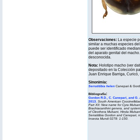
Observaciones:
La especie p
similar a muchas especies del
puede ser identificado mediant
del aparato genital del mach
desconocida.
Nota:
Holotipo macho (ver dato
depositado en
la Colección pa
Juan Enrique Barriga, Curicó,
Sinonimia:
Serratitibia helen
Canepari & Gord
:
Bibliografía
Gordon R.D., C. Canepari, and G. 
2013.
South American Coccinellidae
Part XII: New name for Cyra Mulsant
Brachiacanthini genera, and systema
of Cleothera Mulsant, Hinda Mulsan
Serratitibia Gordon and Canepari, 
Insecta Mundi 0278: 1-150.