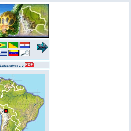
Epilachninae 1
2