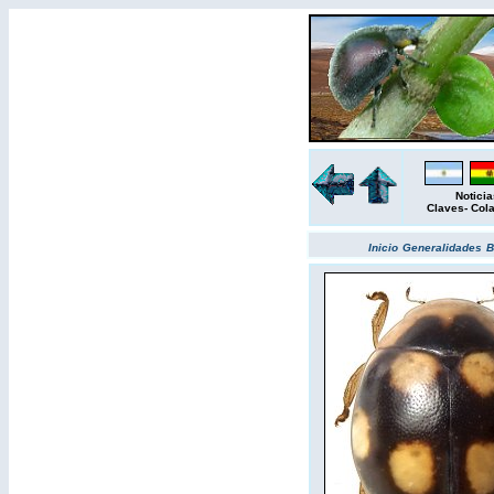
Noticia
Claves
-
Col
Inicio
Generalidades
B