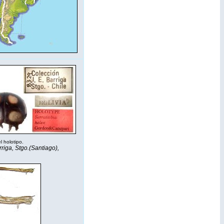
l holotipo.
rriga, Stgo.(Santiago),