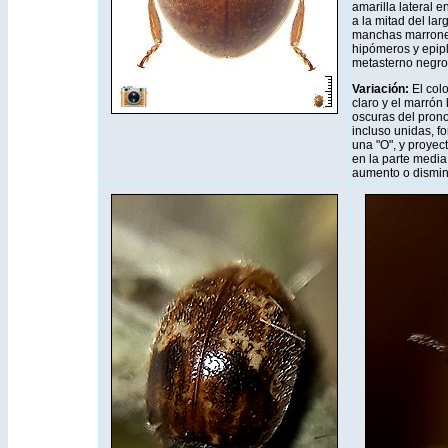
amarilla lateral e
a la mitad del lar
manchas marrones
hipómeros y epipl
metasterno negro
Variación:
El colo
claro y el marrón
oscuras del pron
incluso unidas, f
una "O", y proyec
en la parte media.
aumento o dismin