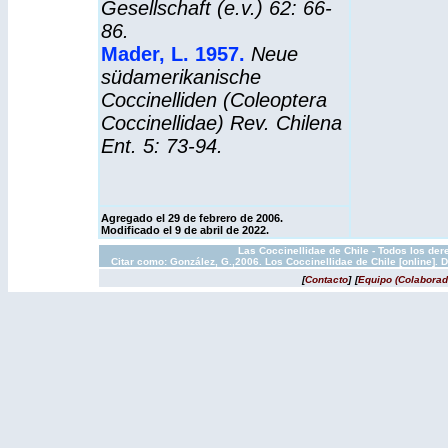
Gesellschaft (e.v.) 62: 66-
86.
Mader, L. 1957.
Neue
südamerikanische
Coccinelliden (Coleoptera
Coccinellidae) Rev. Chilena
Ent. 5: 73-94.
Agregado el 29 de febrero de 2006.
Modificado el 9 de abril de 2022
.
Las Coccinellidae de Chile - Todos los der
Citar como: González, G.,2006. Los Coccinellidae de Chile [online].
[
Contacto
]
[
Equipo (Colaborad