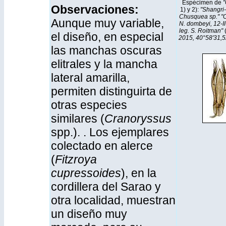
Espécimen de
"
Observaciones:
1) y 2):
"Shangri-
Chusquea sp." "C
Aunque muy variable,
N. dombeyi, 12-II
leg. S. Roitman"
el diseño, en especial
2015, 40°58'31,52
las manchas oscuras
elitrales y la mancha
lateral amarilla,
permiten distinguirta de
otras especies
similares (
Cranoryssus
spp.). . Los ejemplares
colectado en alerce
(
Fitzroya
cupressoides
), en la
cordillera del Sarao y
otra localidad, muestran
un diseño muy