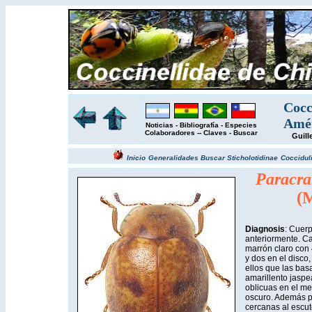
Cocc
Amér
Noticias
-
Bibliografía
-
Especies
Colaboradores
--
Claves
-
Buscar
Guill
Inicio
Generalidades
Buscar
Sticholotidinae
Coccidul
Paracra
(
Diagnosis
: Cuerp
anteriormente. C
marrón claro con 
y dos en el disco
ellos que las bas
amarillento jasp
oblicuas en el me
oscuro. Además p
cercanas al escute