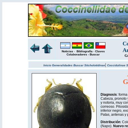
Co
Am
Noticias
-
Bibliografía
-
Claves
Colaboradores
-
Buscar
Gu
|
Inicio
Generalidades
Buscar
Sticholotidinae
Coccidulinae
S
G
Diagnosis
: forma
Cabeza, pronoto y
y notoria, muy c
correoso. Pilosida
inferior negro, e
Patas, antenas y 
Distribución
: Co
(Napo).
Nuevo re