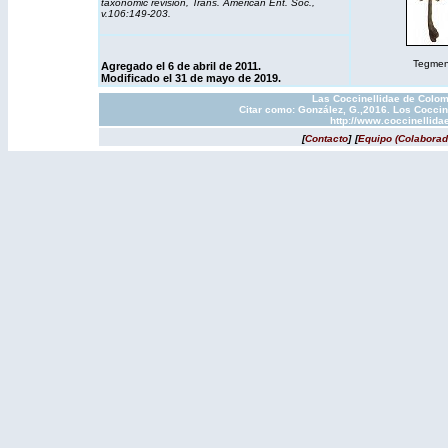
taxonomic revision, Trans. American Ent. Soc.,
v.106:149-203.
Tegmen 
Agregado el 6 de abril de 2011.
Modificado el 31 de mayo de 2019.
Las Coccinellidae de Colom
Citar como: González, G.,2016. Los Coccin
http://www.coccinellida
[
Contacto
]
[
Equipo (Colaborad