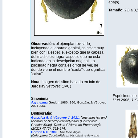
abajo).
Tamaño:
2,8 a 3
Observación:
el ejemplar revisado,
incluyendo el aparato genital, coincide muy
bien con la especie, excepto que la cabeza
del macho es negra, aspecto que no está
indicado en la descripción original. La
pilosidad negra corta es dificil de ver, de
donde viene el nombre "exuta" que significa
"calva".
Nota:
imagen del sifón basado en foto de
Jaroslav Vetrovec (JVC)
Espécimen de
Sinonimia:
11.xi.2006, J. 
Azya exuta
Gordon 1980: 190; González& Větrovec
2021:334.
Bibliografía:
New species and
González G. & Větrovec J. 2021.
records of Neotropical ladybirds (Coleoptera:
Coccinellidae). Revista Chilena de Entomología
(2021) 47 (2): 331-374.
Gordon R.D. 1980
.
The tribe Azyini
(Coleoptera:Coccinellidae): Historical review and