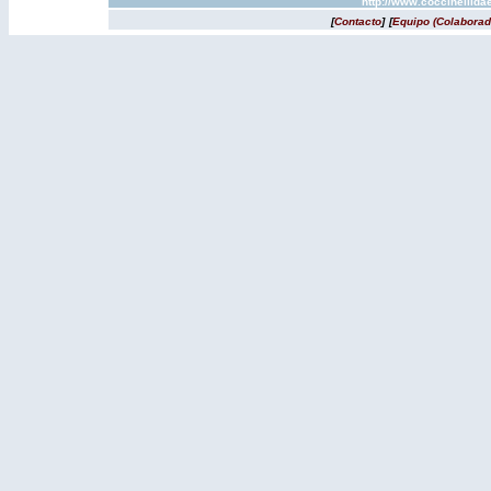
http://www.coccinellida
[
Contacto
]
[
Equipo (Colaborad