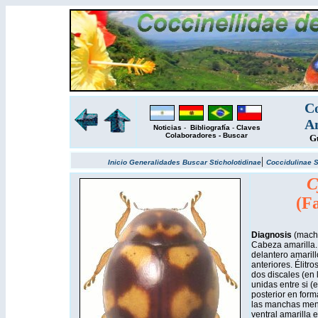
Co
Am
Noticias
-
Bibliografía
-
Claves
Colaboradores
-
Buscar
Gu
|
Inicio
Generalidades
Buscar
Sticholotidinae
Coccidulinae
S
C
(Fa
Diagnosis
(mach
Cabeza amarilla.
delantero amaril
anteriores. Élitr
dos discales (en l
unidas entre si (e
posterior en form
las manchas meno
ventral amarilla