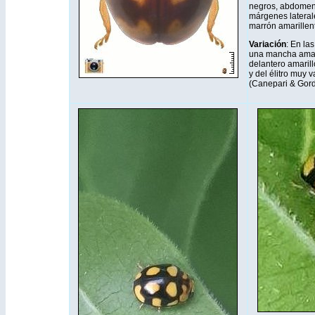
negros, abdomen 
márgenes lateral
marrón amarillen
Variación
: En la
una mancha amari
delantero amaril
y del élitro muy 
(Canepari & Gor