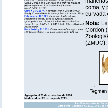
manchas 
Part XVII: Systematic revision of the genera
Cyrea
Gordon and Canepari and
Tiphysa
Mulsant
(Hyperaspidinae: Brachiacanthini).
Insecta
coma, y p
Mundi
0486: 1-180
.
Crotch G.R. 1874
.
A revision of the Coleopterous
curvada e
Family Coccinellidae
, University Press, London, 311 p.
Fabricius J. C. 1801.
Systema elevtheratorvm
secvndvm ordines, genera, species adiectis
synonymis, locis, observationibvs, descriptionibvs
.
Nota:
Lec
Tomvs I. - pp. I-XXIV [= 1-24], 1-506. Kiliae. (Bibliopoli
Academicis).
Gordon (
Korschefsky R. 1931.
Coleopterum Catalogus
, pars
118 Coccinellidae I, W Junk: Schenklink, 124 pp.
Zoologi
(ZMUC).
.
Tegmen y
Agregado el 20
de noviembre de 2016.
Modificado el 22 de mayo de 2025.
Las Coccinellidae de Colom
Citar como: González, G.,2016. Los Coccin