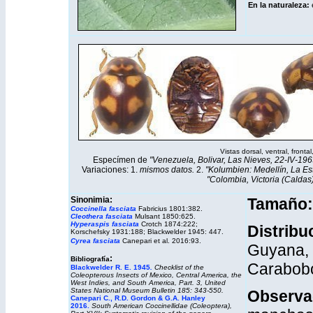
En la naturaleza:
Vistas dorsal, ventral, frontal
Especímen de
"Venezuela, Bolivar, Las Nieves, 22-IV-1969 /
Variaciones: 1.
mismos datos.
2.
"Kolumbien: Medellín, La Est
"Colombia, Victoria (Caldas)
Sinonimia:
Tamaño
Coccinella fasciata
Fabricius 1801:382.
Cleothera fasciata
Mulsant 1850:625.
Hyperaspis fasciata
Crotch 1874:222;
Distribu
Korschefsky 1931:188; Blackwelder 1945: 447.
Cyrea fasciata
Canepari et al. 2016:93.
Guyana, 
:
Bibliografía
Carabobo
Blackwelder R. E. 1945
.
Checklist of the
Coleopterous Insects of Mexico, Central America, the
West Indies, and South America, Part. 3,
United
States National Museum Bulletin
185: 343-550.
Observa
Canepari C., R.D. Gordon & G.A. Hanley
2016.
South American Coccinellidae (Coleoptera),