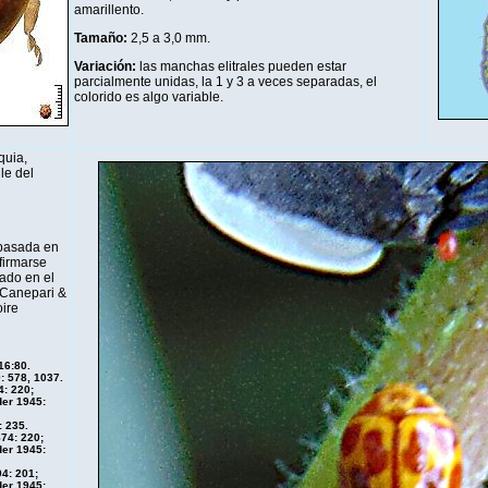
amarillento.
Tamaño:
2,5 a 3,0 mm.
Variación:
las manchas elitrales pueden estar
parcialmente unidas, la 1 y 3 a veces separadas, el
colorido es algo variable.
quia,
le del
 basada en
firmarse
ado en el
 Canepari &
ire
16:80.
: 578, 1037.
4: 220;
er 1945:
 235.
74: 220;
er 1945:
4: 201;
er 1945: