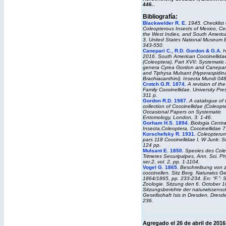
446.
.
Bibliografía:
Blackwelder R. E.
1945.
Checklist 
Coleopterous Insects of Mexico, Ce
the West Indies, and South America
3, United States National Museum B
343-550.
Canepari C., R.D. Gordon & G.A.
H
2016. South American Coccinellida
(Coleoptera), Part XVII: Systematic 
genera
Cyrea
Gordon and Canepar
and
Tiphysa
Mulsant (Hyperaspidin
Brachiacanthini).
Insecta Mundi
048
Crotch G.R. 1874
.
A revision of th
Family Coccinellidae, University Pr
311 p.
Gordon R.D. 1987.
A catalogue of 
collection of Coccinellidae (Coleopte
Occasional Papers on Systematic
Entomology, London, 3: 1-46.
Gorham H.S. 1894.
Biologia Centra
Insecta,Coleoptera, Coccinellidae 7
Korschefsky R. 1931.
Coleopterum
pars 118 Coccinellidae I, W Junk: S
124 pp.
Mulsant E. 1850.
Species des Cole
Trimeres Securipalpes, Ann. Sci. Ph
ser.2, vol. 2, pp. 1-1104.
Vogel G. 1865.
Beschreibung von 
coccinellen. Sitz Berg. Naturwiss Ges
1864/1865, pp. 233-234. En: “F.”: S
Zoologie. Sitzung den 6. October 1
Sitzungsberichte der naturwissensch
Gesellschaft Isis in Dresden, Dresd
236.
Agregado el 26 de abril de 2016