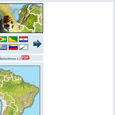
Epilachninae 1
2