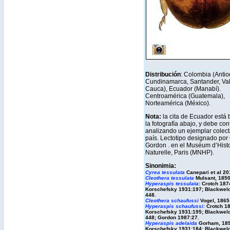
Distribución
: Colombia (Antio
Cundinamarca, Santander, Val
Cauca), Ecuador (Manabí).
Centroamérica (Guatemala),
Norteamérica (México).
Nota:
la cita de Ecuador está
la fotografía abajo, y debe con
analizando un ejemplar colect
país. Lectotipo designado por
Gordon . en el Muséum d’Histo
Naturelle, Paris (MNHP).
Sinonimia:
Cyrea tessulata
Canepari et al 20
Cleothera tessulata
Mulsant, 1850
Hyperaspis tessulata
: Crotch 187
Korschefsky 1931:197; Blackweld
448.
Cleothera schaufussi
Vogel, 1865:
Hyperaspis schaufussi
:
Crotch 18
Korschefsky 1931:195; Blackweld
448; Gordon 1987:27.
Hyperaspis adelaida
Gorham, 189
Korschefsky 1931:184; Blackweld