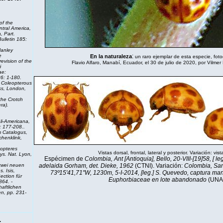
of the
ntral America,
, Part.
ulletin 185:
anley
e
:
En la naturaleza
un raro ejemplar de esta especie, fot
revision of the
Flavio Alfaro, Manabí, Ecuador, el 30 de julio de 2020, por Vilmer 
i
ae:
6: 1-180.
e Coleopterous
ess, London,
the Crotch
ra).
li-Americana,
: 177-208..
 Catalogus,
chenklink,
opteres
Vistas dorsal, frontal, lateral y posterior. Variación: vist
ys. Nat. Lyon,
Espécimen de
Colombia, Ant [Antioquia], Bello, 20-VIII-[19]58, [ l
zwei neuen
adelaida Gorham, det. Dieke, 1962
(CTNI). Variación:
Colombia, San
. Isis,
73º15'41,71"W, 1230m, 5-I-2014, [leg.] S. Quevedo, captura ma
ection für
Euphorbiaceae en lote abandonado
(UNA
864. -
aftlichen
en, pp. 231-
.