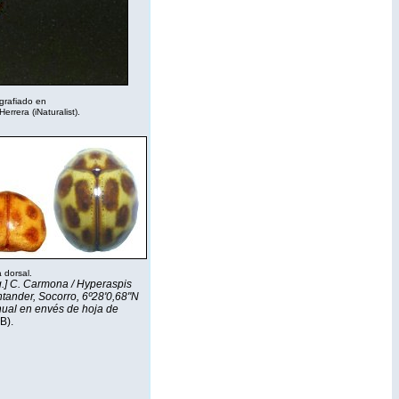
ografiado en
Herrera (
iNaturalist
).
a dorsal.
eg.] C. Carmona / Hyperaspis
tander, Socorro, 6º28'0,68"N
nual en envés de hoja de
B).