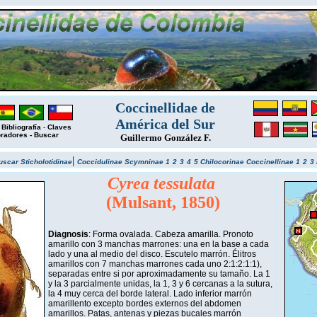
Coccinellidae de
América del Sur
-
Bibliografía
-
Claves
oradores
-
Buscar
Guillermo González F.
|
uscar
Sticholotidinae
Coccidulinae
Scymninae 1
2
3
4
5
Chilocorinae
Coccinellinae 1
2
3
Cyrea tessulata
(Mulsant, 1850)
Diagnosis
: Forma ovalada. Cabeza amarilla. Pronoto
amarillo con 3 manchas marrones: una en la base a cada
lado y una al medio del disco. Escutelo marrón. Élitros
amarillos con 7 manchas marrones cada uno 2:1:2:1:1),
separadas entre si por aproximadamente su tamaño. La 1
y la 3 parcialmente unidas, la 1, 3 y 6 cercanas a la sutura,
la 4 muy cerca del borde lateral. Lado inferior marrón
amarillento excepto bordes externos del abdomen
amarillos. Patas, antenas y piezas bucales marrón