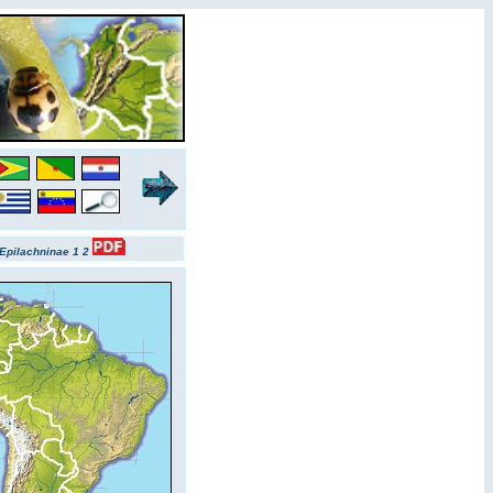
Epilachninae 1
2