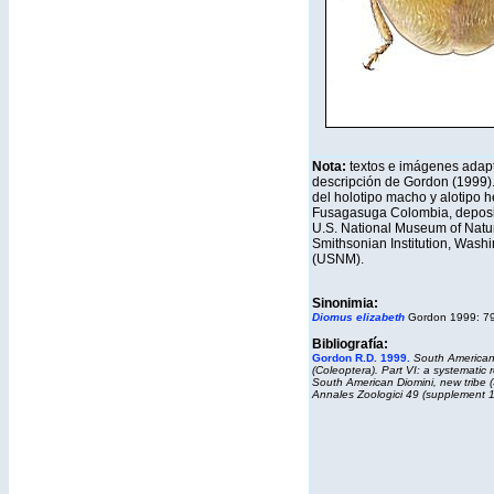
Nota:
textos e imágenes adap
descripción de Gordon (1999)
del holotipo macho y alotipo 
Fusagasuga Colombia, deposi
U.S. National Museum of Natur
Smithsonian Institution, Wash
(USNM).
Sinonimia:
Diomus elizabeth
Gordon 1999: 79
Bibliografía:
Gordon R.D. 1999.
South American
(Coleoptera). Part VI: a systematic r
South American Diomini, new tribe 
Annales Zoologici 49 (supplement 1