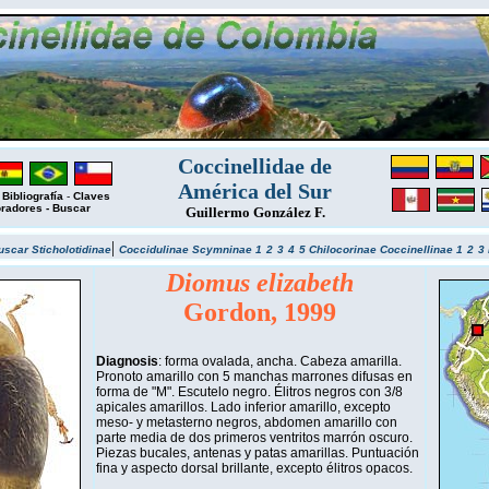
Coccinellidae de
América del Sur
-
Bibliografía
-
Claves
oradores
-
Buscar
Guillermo González F.
|
uscar
Sticholotidinae
Coccidulinae
Scymninae 1
2
3
4
5
Chilocorinae
Coccinellinae 1
2
3
Diomus elizabeth
Gordon, 1999
Diagnosis
: forma ovalada, ancha. Cabeza amarilla.
Pronoto amarillo con 5 manchas marrones difusas en
forma de "M". Escutelo negro. Élitros negros con 3/8
apicales amarillos. Lado inferior amarillo, excepto
meso- y metasterno negros, abdomen amarillo con
parte media de dos primeros ventritos marrón oscuro.
Piezas bucales, antenas y patas amarillas. Puntuación
fina y aspecto dorsal brillante, excepto élitros opacos.