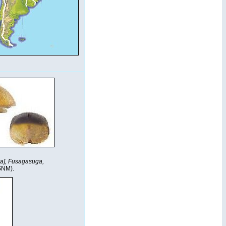
a], Fusagasuga,
SNM).