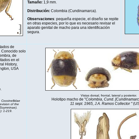
Tamaño:
1,9 mm.
Distribución
:
Colombia (Cundinamarca).
Observaciones
: pequeña especie, el diseño se repite
en otras especies, por lo que es necesario revisar el
aparato genital de macho para una identificación
segura.
tados de
. Conocido solo
hembra, de
tados en el
al History,
ington, USA
.
Vistas dorsal, frontal, lateral y posterior.
Holotipo macho de "
Colombia, Cund. [Cundinamarc
 Coccinellidae
11 sept. 1965, J.A. Ramos Collector "
(U
evision of the
(Scymninae).
): 1-219.