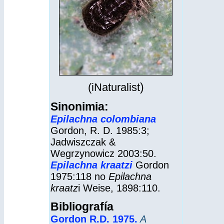
)
(iNaturalist
Sinonimia:
Epilachna colombiana
Gordon, R. D. 1985:3;
Jadwiszczak &
Wegrzynowicz 2003:50.
Epilachna kraatzi
Gordon
1975:118 no
Epilachna
kraatz
i Weise, 1898:110.
Bibliografía
Gordon R.D. 1975
.
A