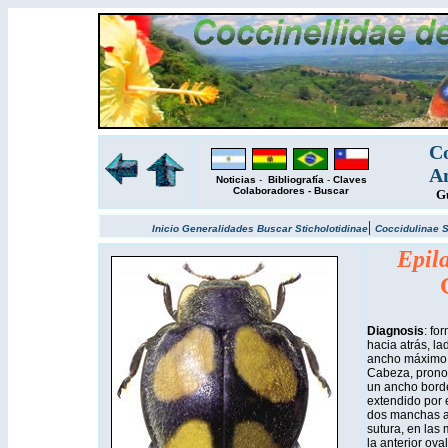
Co
Am
Noticias
-
Bibliografía
-
Claves
Colaboradores
-
Buscar
Gu
|
Inicio
Generalidades
Buscar
Sticholotidinae
Coccidulinae
S
Epil
Diagnosis
: fo
hacia atrás, la
ancho máximo p
Cabeza, pronot
un ancho borde
extendido por e
dos manchas am
sutura, en las m
la anterior ov