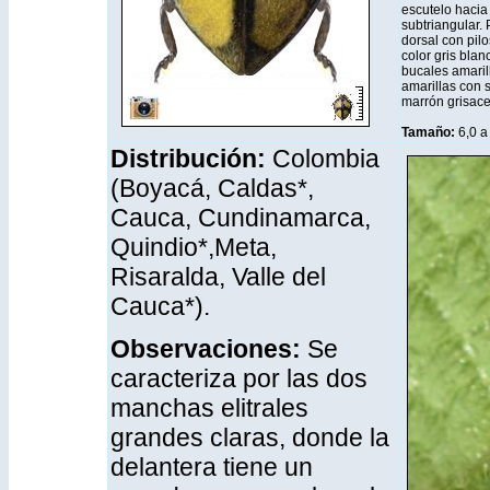
escutelo hacia 
subtriangular. 
dorsal con pil
color gris blan
bucales amaril
amarillas con 
marrón grisac
Tamaño:
6,0 a
Distribución
:
Colombia
(Boyacá, Caldas*,
Cauca, Cundinamarca,
Quindio*,Meta,
Risaralda, Valle del
Cauca*).
Observaciones:
Se
caracteriza por las dos
manchas elitrales
grandes claras, donde la
delantera tiene un