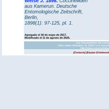
Weise J. 1898.
Coccinelliden
aus Kamerun. Deutsche
Entomologische Zeitschrift,
Berlin,
1898(1): 97-125, pl. 1.
Agregado el 30 de mayo de 2017.
Modificado el 11 de agosto de 2025.
Las Coccinellidae de Colom
Citar como: González, G.,2016. Los Coccin
http://www.coccinellida
[
Contacto
]
[
Equipo (Colaborad