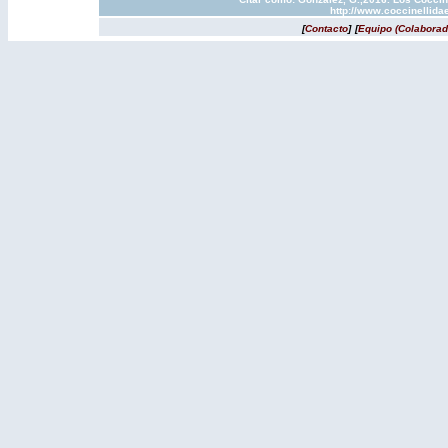
http://www.coccinellida
[
Contacto
]
[
Equipo (Colaborad