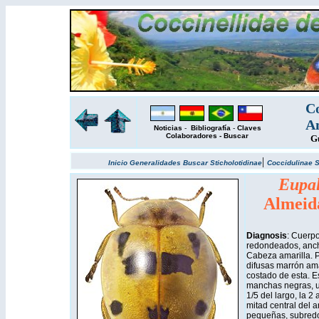
Co
Am
Noticias
-
Bibliografía
-
Claves
Colaboradores
-
Buscar
Gu
|
Inicio
Generalidades
Buscar
Sticholotidinae
Coccidulinae
S
Eupal
Almeid
Diagnosis
: Cuerpo
redondeados, ancho
Cabeza amarilla. 
difusas marrón ama
costado de esta. E
manchas negras, u
1/5 del largo, la 2 
mitad central del an
pequeñas, subredon