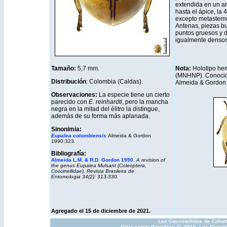
extendida en un an
hasta el ápice, la 
excepto metasterno
Antenas, piezas bu
puntos gruesos y d
igualmente densos
Tamaño:
5,7 mm
.
Nota:
Holotipo hem
(MNHNP). Conocido
Distribución
: Colombia (Caldas).
Almeida & Gordon 
Observaciones:
La especie tiene un cierto
parecido con
E. reinhardti
, pero la mancha
negra en la mitad del élitro la distingue,
además de su forma más aplanada.
Sinonimia:
Eupalea colombiensis
Almeida & Gordon
1990:323.
Bibliografía:
Almeida L.M. & R.D. Gordon 1990.
A revision of
the genus Eupalea Mulsant (Coleoptera,
Coccinellidae). Revista Brasileira de
Entomologia 34(2): 313-330.
Agregado el 15 de diciembre de 2021.
Las Coccinellidae de Colom
Citar como: González, G.,2016. Los Coccin