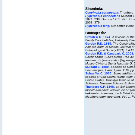
Sinonimia:
Coccinella connectens
Thunberg,
Hyperaspis connectens
Mulsant 1
1874: 230; Gordon 1985: 473, Gor
2008: 379.
Hyperaspis lengi
Schaeffer 1905: 
Bibliografía:
Crotch G.R. 1874.
A revision of th
Family Coccinellidae
, University Pr
Gordon R.D. 1985.
The Coccinellid
America north of Mexico.
Journal
of
Entomological Society
93(1): 1-912.
Gordon R.D. & Canepari, C. 2008.
Coccinellidae (Coleoptera). Part XI:
revision of Hyperaspidini (Hyperaspi
Museo Civico di Storia Naturale G. 
Mulsant E. 1850
.
Species de Coleó
Sécuripalpes
, Paris, Lyón, 1104 pp.
Schaeffer C. 1905.
Some additiona
species of Coleoptera found within th
United States.
Brooklyn Institute
of
Sciences
.
Museum
Science Bulletin
Thunberg C.P. 1808.
en
Schönherr,
Insectorum oder: versuch einer syno
bekannten insecten; nach Fabricii 
eleutheratorum geordnet
. Vol. 1, P