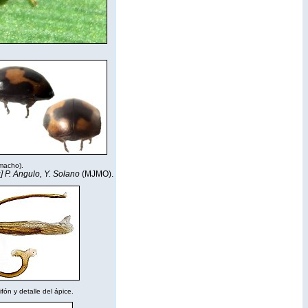
 (macho).
] P. Angulo, Y. Solano
(MJMO).
fón y detalle del ápice.