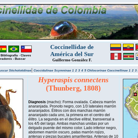
Coccinellidae de
América del Sur
-
Bibliografía
-
Claves
oradores
-
Buscar
Guillermo González F.
|
uscar
Sticholotidinae
Coccidulinae
Scymninae 1
2
3
4
5
Chilocorinae
Coccinellinae 1
2
3
Hyperaspis connectens
(Thunberg, 1808)
Diagnosis
(macho): Forma ovalada. Cabeza marrón
anaranjada. Pronoto negro, con 1/3 laterales marrón
anaranjados. Élitros con dos manchas marrón
anaranjado cada uno, la primera en el centro del
élitro. La segunda en el declive elitral, transversal a
los 4/5 del largo. Ambas manchas unidas por un
delgado puente del mismo color. Lado inferior negro,
abdomen marrón oscuro, patas marrón rojizo,
antenas y piezas bucales amarillentas. Antenas de 10