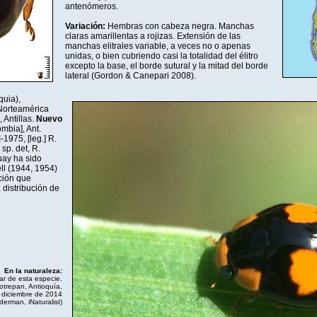
antenómeros.
Variación:
Hembras con cabeza negra. Manchas
claras amarillentas a rojizas. Extensión de las
manchas elitrales variable, a veces no o apenas
unidas, o bien cubriendo casi la totalidad del élitro
excepto la base, el borde sutural y la mitad del borde
lateral (Gordon & Canepari 2008).
quia),
Norteamérica
Antillas.
Nuevo
mbia], Ant.
I-1975, [leg.] R.
sp. det, R.
ay ha sido
ell (1944, 1954)
ción que
 distribución de
En la naturaleza:
ar de esta especie,
otrepan, Antioquía,
 diciembre de 2014
iderman,
iNaturalist
)