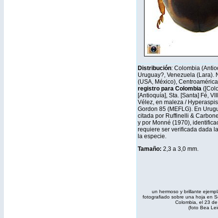
Distribución
: Colombia (Antio
Uruguay?, Venezuela (Lara). 
(USA, México), Centroamérica, 
registro para Colombia
([Colo
[Antioquía], Sta. [Santa] Fé, VII
Vélez, en maleza / Hyperaspis 
Gordon 85 (MEFLG). En Urugu
citada por Ruffinelli & Carbon
y por Monné (1970), identifica
requiere ser verificada dada la
la especie.
Tamaño:
2,3 a 3,0 mm
.
un hermoso y brillante ejempl
fotografiado sobre una hoja en S
Colombia, el 23 de
(foto Bea Le