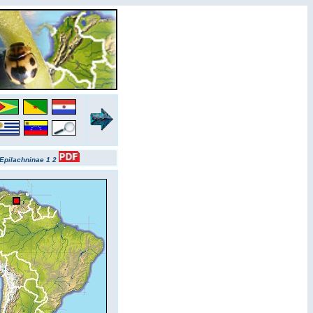
Epilachninae 1
2