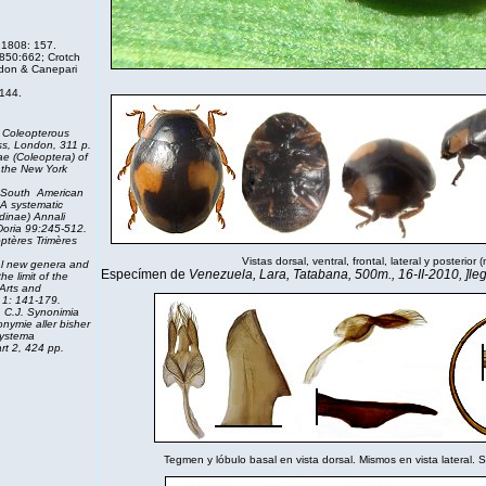
 1808: 157.
850:662; Crotch
don & Canepari
144.
e Coleopterous
ess, London, 311 p.
ae (Coleoptera) of
 the New York
South American
 A systematic
dinae) Annali
Doria 99:245-512.
ptères Trimères
Vistas dorsal, ventral, frontal, lateral y posterior
l new genera and
Especímen de
Venezuela, Lara, Tatabana, 500m., 16-II-2010, ]leg
e limit of the
Arts
and
1: 141-179.
 C.J.
Synonimia
nymie aller bisher
systema
art 2, 424 pp.
Tegmen y lóbulo basal en vista dorsal. Mismos en vista lateral. Si