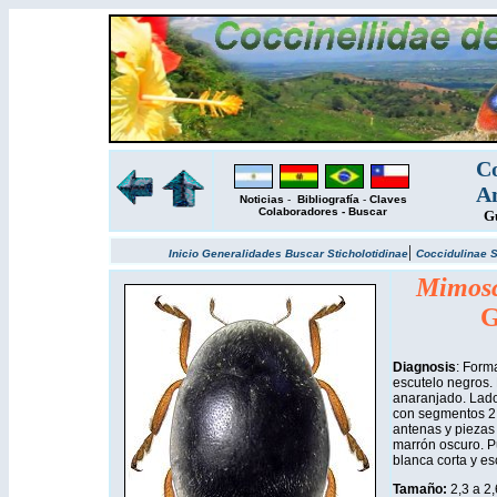
Co
Am
Noticias
-
Bibliografía
-
Claves
Colaboradores
-
Buscar
Gu
|
Inicio
Generalidades
Buscar
Sticholotidinae
Coccidulinae
S
Mimosc
G
Diagnosis
: Form
escutelo negros. 
anaranjado. Lado
con segmentos 2 
antenas y piezas
marrón oscuro. Pu
blanca corta y es
Tamaño:
2,3 a 2