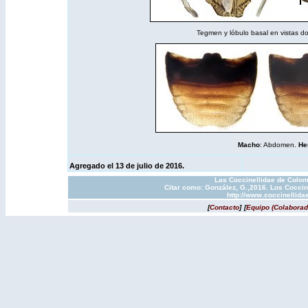
Tegmen y lóbulo basal en vistas dors
Macho
: Abdomen.
He
Agregado el 13 de julio de 2016.
Las Coccinellidae de Colom
Citar como: González, G.,2016. Los Coccin
http://www.coccinellida
[
Contacto
]
[
Equipo (Colaborad