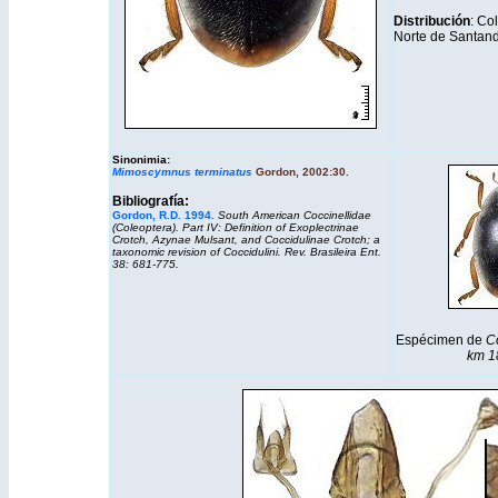
Distribución
: Co
Norte de Santand
Sinonimia:
Mimoscymnus terminatus
Gordon, 2002:30.
Bibliografía:
Gordon, R.D. 1994.
South American Coccinellidae
(Coleoptera). Part IV: Definition of Exoplectrinae
Crotch, Azynae Mulsant, and Coccidulinae Crotch; a
taxonomic revision of Coccidulini. Rev. Brasileira Ent.
38: 681-775.
Espécimen de
Co
km 1