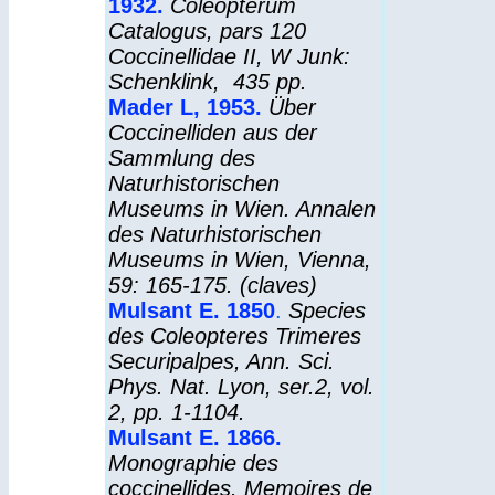
1932.
Coleopterum
Catalogus
, pars 120
Coccinellidae II, W Junk:
Schenklink, 435 pp.
Mader L, 1953
.
Über
Coccinelliden aus der
Sammlung des
Naturhistorischen
Museums in Wien. Annalen
des Naturhistorischen
Museums in Wien, Vienna,
59: 165-175. (claves)
Mulsant E. 1850
.
Species
des Coleopteres Trimeres
Securipalpes, Ann. Sci.
Phys. Nat. Lyon, ser.2, vol.
2, pp. 1-1104.
Mulsant E. 1866
.
Monographie des
coccinellides. Memoires de