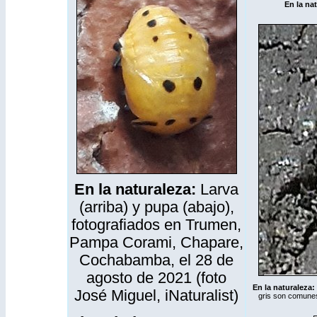
En la na
En la naturaleza:
Larva
(arriba) y pupa (abajo),
fotografiados en Trumen,
Pampa Corami, Chapare,
Cochabamba, el 28 de
agosto de 2021 (foto
En la naturaleza:
José Miguel,
iNaturalist
)
gris son comunes