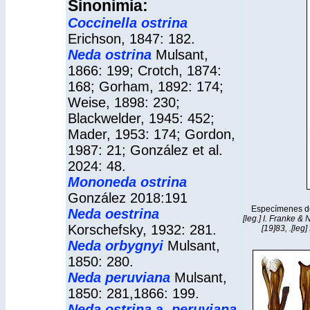
Sinonimia:
Coccinella ostrina
Erichson, 1847: 182.
Neda ostrina
Mulsant,
1866: 199; Crotch, 1874:
168; Gorham, 1892: 174;
Weise, 1898: 230;
Blackwelder, 1945: 452;
Mader, 1953: 174; Gordon,
1987: 21; González et al.
2024: 48.
Mononeda ostrina
González 2018:191
Especímenes 
Neda oestrina
[leg.] I. Franke &
Korschefsky, 1932: 281.
[19]83, .[leg]
Neda orbygnyi
Mulsant,
1850: 280.
Neda peruviana
Mulsant,
1850: 281,1866: 199.
Neda ostrina
a
. peruviana