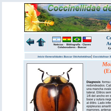
Co
Am
Noticias
-
Bibliografía
-
Claves
Colaboradores
-
Buscar
Gu
|
Inicio
Generalidades
Buscar
Sticholotidinae
Coccidulinae
S
Mon
(E
Diagnosis
: forma
redondeados. Cabe
una mancha ovala
lateral. Elitros s
1/6 del ancho en s
base y sutura neg
al élitro. Lado inf
epipleuras amaril
marrones, antenas