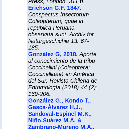
Press, London, 311 p.
Erichson G.F. 1847
.
Conspectus Insectorum
Coleopterum, quae in
republica Peruana
observata sunt. Archiv for
Naturgeschichie 13: 67-
185.
González G, 2018.
Aporte
al conocimiento de la tribu
Coccinellini (Coleoptera:
Coccinellidae) en América
del Sur.
Revista Chilena de
Entomología
(2018) 44 (2):
169-206
.
González G., Kondo T.,
Gasca-Álvarez H.J.,
Sandoval-Espinel M.K.,
Niño-Suárez M.A. &
Zambrano-Moreno M.A.,