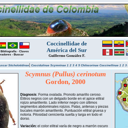
Coccinellidae de
América del Sur
-
Bibliografía
-
Claves
oradores
-
Buscar
Guillermo González F.
|
uscar
Sticholotidinae
Coccidulinae
Scymninae 1
2
3
4
5
Chilocorinae
Coccinellinae 1
2
3
Scymnus (Pullus) cerinotum
Gordon, 2000
Diagnosis
: Forma ovalada. Pronoto amarillo ceroso.
Élitros negros con un delgado borde en el apice elitral
rojizo amarillento. Lado inferior negro con últimos
segmentos abdominales rojizos. Patas, antenas y piezas
bucales marrón amarillento. Puntuación elitral gruesa y
notoria. Pilosidad cenicienta suelta y larga en todo el
dorso.
Variación:
el color elitral varía de negro a marrón oscuro