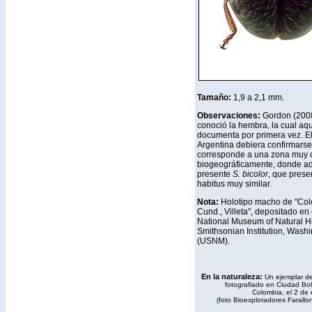
Tamaño:
1,9 a 2,1 mm
.
Observaciones:
Gordon (200
conoció la hembra, la cual aqu
documenta por primera vez. El
Argentina debiera confirmarse
corresponde a una zona muy d
biogeográficamente, donde a
presente
S. bicolor
, que prese
habitus muy similar.
Nota:
Holotipo macho de "Col
Cund., Villeta", depositado en 
National Museum of Natural Hi
Smithsonian Institution, Wash
(USNM).
En la naturaleza:
Un ejemplar de
fotografiado en Ciudad Boli
Colombia, el 2 de
(foto Bioexploradores Farallo