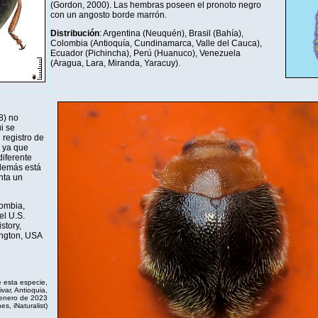
(Gordon, 2000). Las hembras poseen el pronoto negro
con un angosto borde marrón.
Distribución
: Argentina (Neuquén), Brasil (Bahía),
Colombia (Antioquía, Cundinamarca, Valle del Cauca),
Ecuador (Pichincha), Perú (Huanuco), Venezuela
(Aragua, Lara, Miranda, Yaracuy).
8) no
i se
 registro de
 ya que
iferente
demás está
nta un
ombia,
el U.S.
story,
ington, USA
 esta especie,
var, Antioquia,
 enero de 2023
nes,
iNaturalist
)