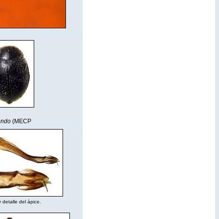
ra).
Kondo
(MECP
ón y detalle del ápice.