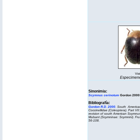
Vis
Especimenes
Sinonimia:
Scymnus cerinotum
Gordon 2000:
Bibliografía:
Gordon R.D. 2000
.
South America
Coccinellidae (Coleoptera). Part VII
revision of south American Scymnus
Mulsant (Scymninae: Scymnini). Frus
56-108.