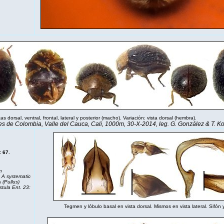
tas dorsal, ventral, frontal, lateral y posterior (macho). Variación: vista dorsal (hemb
 de Colombia, Valle del Cauca, Cali, 1000m, 30-X-2014, leg. G. González & T. 
 67.
n
: A systematic
 (Pullus)
tula Ent. 23:
Tegmen y lóbulo basal en vista dorsal. Mismos en vista lateral. Sif