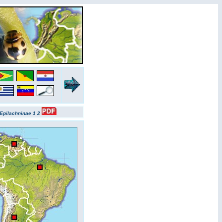
Epilachninae 1
2