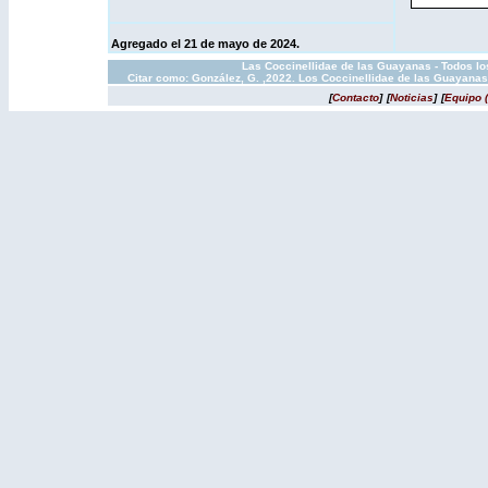
Agregado
el 21 de mayo de 2024.
Las Coccinellidae de las Guayanas - Todos los
Citar como: González, G. ,2022. Los Coccinellidae de las Guayanas
[
Contacto
]
[
Noticias
]
[
Equipo 