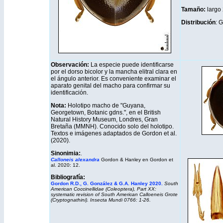
Tamaño:
largo
Distribución
: 
Observación:
La especie puede identificarse
por el dorso bicolor y la mancha elitral clara en
el ángulo anterior. Es conveniente examinar el
aparato genital del macho para confirmar su
identificación.
Nota:
Holotipo macho de "Guyana,
Georgetown, Botanic gdns.", en el British
Natural History Museum, Londres, Gran
Bretaña (MMNH). Conocido solo del holotipo.
Textos e imágenes adaptados de Gordon et al.
(2020).
Sinonimia:
.
Calloneis alexandra
Gordon & Hanley en Gordon et
al. 2020: 12.
Bibliografía:
Gordon R.D., G. González & G.A. Hanley 2020.
South
American Coccinellidae (Coleoptera), Part XX:
systematic revision of South American Calloeneis Grote
(Cryptognathini). Insecta Mundi 0766: 1-26.