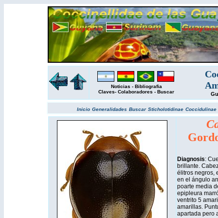
Coc
Am
Noticias
-
Bibliografia
Claves
-
Colaboradores
-
Buscar
Gu
Inicio
Generalidades
Buscar
Sticholotidinae
Coccidulinae
Ca
Gordo
Diagnosis
: Cu
brillante. Cabe
élitros negros,
en el ángulo ant
poarte media de
epipleura marr
ventrito 5 amar
amarillas. Punt
apartada pero a