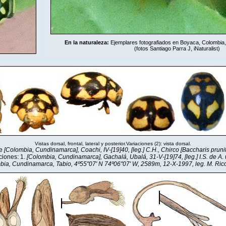
En la naturaleza:
Ejemplares fotografiados en Boyaca, Colombia,
(fotos Santiago Parra J,
iNaturalist
)
Vistas dorsal, frontal, lateral y posterior.Variaciones (2): vista dorsal.
e
[Colombia, Cundinamarca], Coachi, IV-[19]40, [leg.] C.H., Chirco [Baccharis prunif
ciones: 1.
[Colombia, Cundinamarca], Gachalá, Ubalá, 31-V-[19]74, [leg.] I.S. de A.
ia, Cundinamarca, Tabio, 4º55"07' N 74º06"07' W, 2589m, 12-X-1997, leg. M. Ri