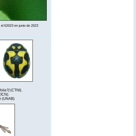
 el 62023 en junio de 2023
olia?]
(CTNI).
(ICN).
co
(UNAB)