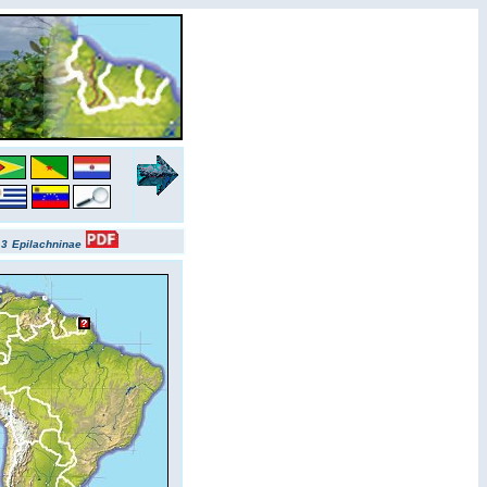
3
Epilachninae