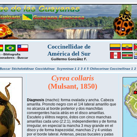
Coccinellidae de
América del Sur
s
-
Bibliografia
boradores
-
Buscar
Guillermo González F.
Buscar
Sticholotidinae
Coccidulinae
Scymninae 1
2
3
4
5
Chilocorinae
Coccinellinae 1
2
Cyrea collaris
(Mulsant, 1850)
Diagnosis
(macho): forma ovalada y ancha. Cabeza
amarilla. Pronoto negro con el 1/4 lateral amarillo que
no alcanza al borde porterior y dos manchitas
convergentes hacia atrás en el disco amarillas.
Escutelo y élitros negros, éstos con cinco manchas
amarillas cada uno (2:2:1), independientes y de forma
irregular, en especial la mancha 3 muy grande en el
disco y de forma trapezoidal, manchas 2 y 4 unidas
por el borde lateral. Antenas, piezas bucales y patas