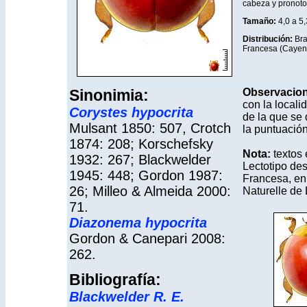
cabeza y pronoto y
Tamaño:
4,0 a 5
Distribución
:
Bra
Francesa (Cayen
Sinonimia:
Observacio
con la locali
Corystes hypocrita
de la que se 
Mulsant 1850: 507, Crotch
la puntuación
1874: 208; Korschefsky
Nota:
textos
1932: 267; Blackwelder
Lectotipo de
1945: 448; Gordon 1987:
Francesa, en
26; Milleo & Almeida 2000:
Naturelle de
71.
Diazonema hypocrita
Gordon & Canepari 2008:
262.
Bibliografía:
Blackwelder R. E.