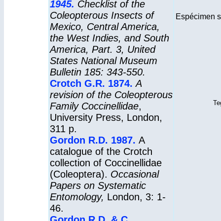
1945.
Checklist of the
Coleopterous Insects of
Espécimen si
Mexico, Central America,
the West Indies, and South
America, Part. 3, United
States National Museum
Bulletin 185: 343-550.
Crotch G.R. 1874.
A
revision of the Coleopterous
Te
Family Coccinellidae
,
University Press, London,
311 p.
Gordon R.D. 1987.
A
catalogue of the Crotch
collection of Coccinellidae
(Coleoptera).
Occasional
Papers on Systematic
Entomology,
London, 3: 1-
46.
Gordon R.D. & C.