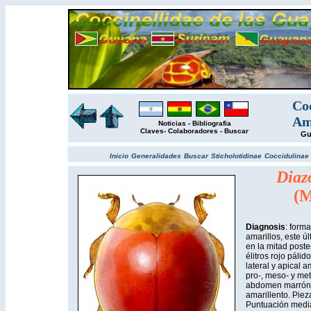
Coc
Am
Noticias
-
Bibliografia
Claves
-
Colaboradores
-
Buscar
Gu
Inicio
Generalidades
Buscar
Sticholotidinae
Coccidulinae
Diaz
(M
Diagnosis
: form
amarillos, este ú
en la mitad poster
élitros rojo páli
lateral y apical a
pro-, meso- y met
abdomen marrón o
amarillento. Piez
Puntuación media