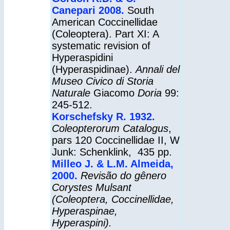
Canepari 2008.
South
American Coccinellidae
(Coleoptera). Part XI: A
systematic revision of
Hyperaspidini
(Hyperaspidinae).
Annali
del
Museo Civico
di Storia
Naturale
Giacomo
Doria
99:
245-512.
Korschefsky R. 1932.
Coleopterorum Catalogus
,
pars 120 Coccinellidae II, W
Junk: Schenklink, 435 pp.
Milleo J. & L.M. Almeida,
2000.
Revisão do gênero
Corystes Mulsant
(Coleoptera, Coccinellidae,
Hyperaspinae,
Hyperaspini).