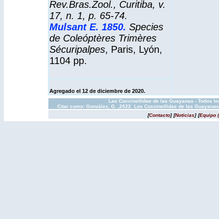
Rev.Bras.Zool., Curitiba, v.
17, n. 1, p. 65-74.
Mulsant E. 1850
.
Species
de Coleóptères Trimères
Sécuripalpes
, Paris, Lyón,
1104 pp.
Agregado el 12 de diciembre de 2020.
Las Coccinellidae de las Guayanas - Todos los
Citar como: González, G. ,2022. Los Coccinellidae de las Guayanas
[
Contacto
]
[
Noticias
]
[
Equipo 