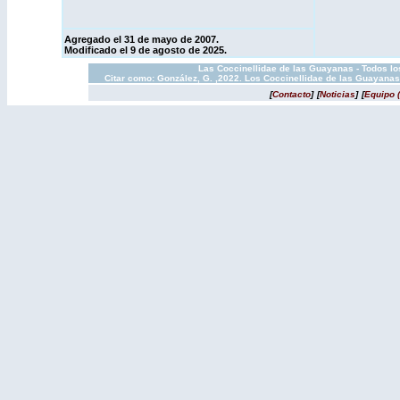
Agregado el 31 de mayo de 2007.
Modificado el 9 de agosto de 2025.
Las Coccinellidae de las Guayanas - Todos los
Citar como: González, G. ,2022. Los Coccinellidae de las Guayanas
[
Contacto
]
[
Noticias
]
[
Equipo 