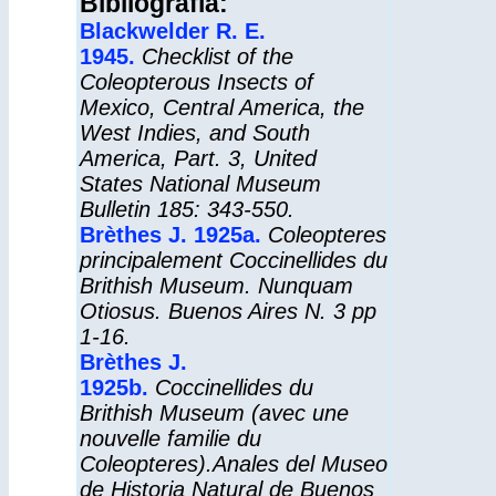
Bibliografía:
Blackwelder R. E.
1945.
Checklist of the
Coleopterous Insects of
Mexico, Central America, the
West Indies, and South
America, Part. 3,
United
States National Museum
Bulletin
185: 343-550.
Brèthes J. 1925a.
Coleopteres
principalement Coccinellides du
Brithish Museum. Nunquam
Otiosus. Buenos Aires N. 3 pp
1-16
.
Brèthes J.
1925b.
Coccinellides du
Brithish Museum (avec une
nouvelle familie du
Coleopteres).
Anales
del
Museo
de
Historia Natural
de
Buenos