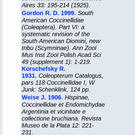
Aires
33: 195-214 (1925).
Gordon R. D. 1999.
South
American Coccinellidae
(Coleoptera). Part VI: a
systematic revision of the
South American Diomini, new
tribu (Scymninae). Ann Zool
Mus Inst Zool Polish Acad Sci
49 (supplement 1): 1-219.
Korschefsky R.
1931.
Coleopterum Catalogus
,
pars 118 Coccinellidae I, W
Junk: Schenklink, 124 pp.
Weise J. 1906
.
Hispinae,
Coccinellidae et Endomichydae
Argentinia et vicinitate e
collectione bruchiana. Revista
Museo de la Plata 12: 221-
231.