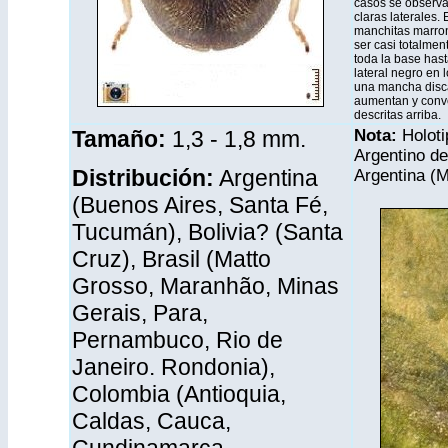
casos se observa
claras laterales
manchitas marron
ser casi totalmen
toda la base hast
lateral negro en 
una mancha disca
aumentan y conv
descritas arriba.
Tamaño:
1,3 - 1,8 mm
.
Nota:
Holot
Argentino de
Distribución
:
Argentina
Argentina (
(Buenos Aires, Santa Fé,
Tucumán), Bolivia? (Santa
Cruz), Brasil (Matto
Grosso, Maranhão, Minas
Gerais, Para,
Pernambuco, Rio de
Janeiro. Rondonia),
Colombia (Antioquia,
Caldas, Cauca,