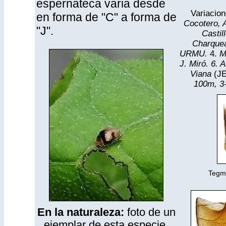
espernateca varia desde
Variacio
en forma de "C" a forma de
Cocotero, A
"J".
Castil
Charquea
URMU.
4.
M
J. Miró. 6. 
Viana
(JE
100m, 3-
Tegme
En la naturaleza:
foto de un
ejemplar de esta especie,