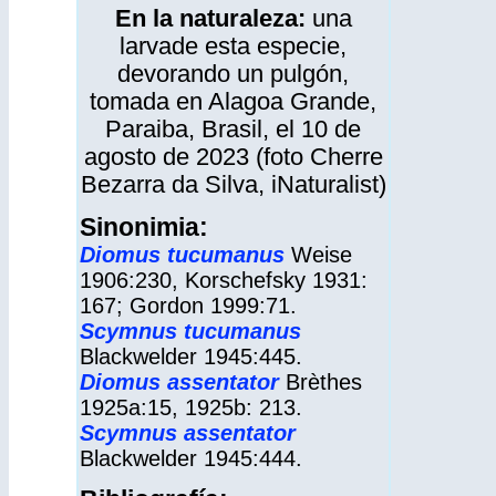
En la naturaleza:
una
larvade esta especie,
devorando un pulgón
,
tomada en Alagoa Grande,
Paraiba, Brasil, el 10 de
agosto de 2023 (foto Cherre
Bezarra da Silva,
iNaturalist
)
Sinonimia:
Diomus tucumanus
Weise
1906:230, Korschefsky 1931:
167; Gordon 1999:71.
Scymnus tucumanus
Blackwelder 1945:445.
Diomus assentator
Brèthes
1925a:15, 1925b: 213.
Scymnus
assentator
Blackwelder 1945:444.