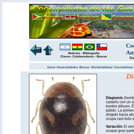
Coc
Am
Noticias
-
Bibliografia
Claves
-
Colaboradores
-
Buscar
Gu
Inicio
Generalidades
Buscar
Sticholotidinae
Coccidulinae
Di
Diagnosis
(hembr
castaño con un s
bordes difusos. 
pálido. La primer
dirigido hacia atr
ocupa casi todo el
Variación:
El sem
ocupar gran part