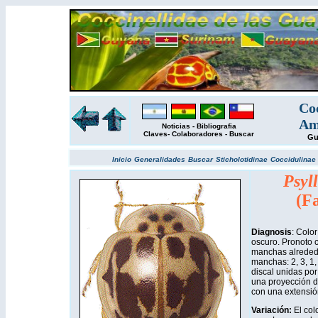
Coc
Am
Noticias
-
Bibliografia
Claves
-
Colaboradores
-
Buscar
Gu
Inicio
Generalidades
Buscar
Sticholotidinae
Coccidulinae
Psyl
(Fa
Diagnosis
: Colo
oscuro. Pronoto 
manchas alrededo
manchas: 2, 3, 1,
discal unidas po
una proyección d
con una extensión
Variación:
El col