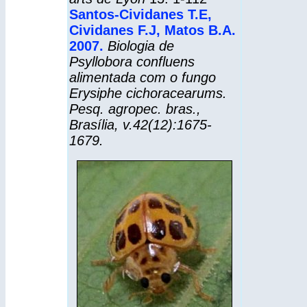
Santos-Cividanes T.E,
Cividanes F.J, Matos B.A.
2007.
Biologia de
Psyllobora confluens
alimentada com o fungo
Erysiphe cichoracearums.
Pesq. agropec. bras.,
Brasília, v.42(12):1675-
1679.