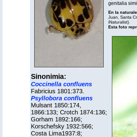
genitalia simi
En la naturale
Juan, Santa Cr
iNaturalist
).
Esta foto repr
Sinonimia:
Coccinella confluens
Fabricius 1801:373.
Psyllobora confluens
Mulsant 1850:174,
1866:133; Crotch 1874:136;
Gorham 1892:166;
Korschefsky 1932:566;
Costa Lima1937:8;