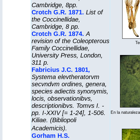
Cambridge, 8pp.
Crotch G.R. 1871.
List of
the Coccinellidae
,
Cambridge, 8 pp.
Crotch G.R. 1874.
A
revision of the Coleopterous
Te
Family Coccinellidae
,
University Press, London,
311 p.
Fabricius J.C. 1801
,
Systema elevtheratorvm
secvndvm ordines, genera,
species adiectis synonymis,
locis, observationibvs,
descriptionibvs. Tomvs I. -
pp. I-XXIV [= 1-24], 1-506.
En la naturaleza
Kiliae. (Bibliopoli
Academicis).
Gorham H.S.