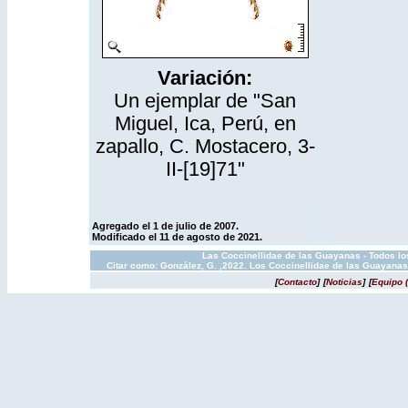
Variación:
Un ejemplar de "San
Miguel, Ica, Perú, en
zapallo, C. Mostacero, 3-
II-[19]71"
Agregado el 1 de julio de 2007.
Modificado el 11 de agosto de 2021.
Las Coccinellidae de las Guayanas - Todos los
Citar como: González, G. ,2022. Los Coccinellidae de las Guayanas
[
Contacto
]
[
Noticias
]
[
Equipo 