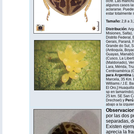
ocre. Las mancha
algunos casos la
aclararse. Puede
estar totalmente
Tamaño:
2,8 a 3
Distribución
: Ar
Misiones, Salta), 
Distrito Federal,
Gerais, Paraná, 
Grande do Sul, S
(Antioquía, Boyac
Guayas, Manabí)
(Cusco, La Liber
(Maldonado), Vene
Lara, Mérida, Tru
Centroamérica (
para Argentina
(
Marcela, 35 Km. E.
Williams / J.E. B
El Oro,] Huaquilla
sp en tamarindo)
25 km. SE San Carl
Drechsel) y
Per
abajo a la izquie
Observacio
por las dos p
separadas, de
Existen ejem
aprecia la fra