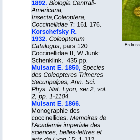
1892.
Biologia Centrali-
Americana,
Insecta,Coleoptera,
Coccinellidae
7: 161-176.
Korschefsky R.
1932.
Coleopterum
Catalogus
, pars 120
En la na
Coccinellidae II, W Junk:
Schenklink, 435 pp.
Mulsant E. 1850
,
Species
des Coleopteres Trimeres
Securipalpes, Ann. Sci.
Phys. Nat. Lyon, ser.2, vol.
2, pp. 1-1104.
Mulsant E. 1866
.
Monographie des
coccinellides.
Memoires de
l'Academie imperiale des
sciences, belles-lettres et
arts de Lyon
15: 1-112