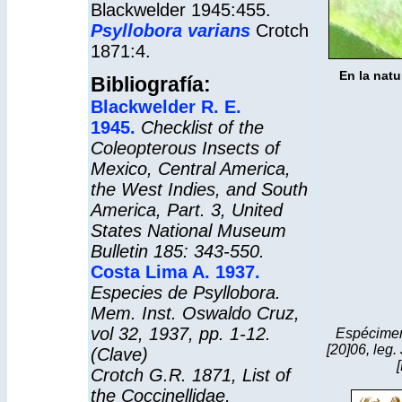
Blackwelder 1945:455.
Psyllobora varians
Crotch
1871:4.
En la natu
Bibliografía:
Blackwelder R. E.
1945.
Checklist of the
Coleopterous Insects of
Mexico, Central America,
the West Indies, and South
America, Part. 3, United
States National Museum
Bulletin 185: 343-550.
Costa Lima A. 1937
.
Especies de Psyllobora.
Mem. Inst. Oswaldo Cruz,
vol 32, 1937, pp. 1-12.
Espécimene
[20]06, leg.
(Clave)
[
Crotch G.R. 1871, List of
the Coccinellidae,