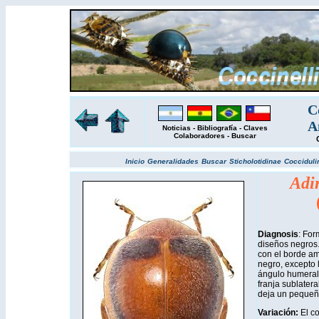
C
A
Noticias
-
Bibliografía
-
Claves
Colaboradores
-
Buscar
Inicio
Generalidades
Buscar
Sticholotidinae
Cocciduli
Adi
Diagnosis
: For
diseños negros.
con el borde ama
negro, excepto l
ángulo humeral
franja sublatera
deja un pequeño
Variación:
El c