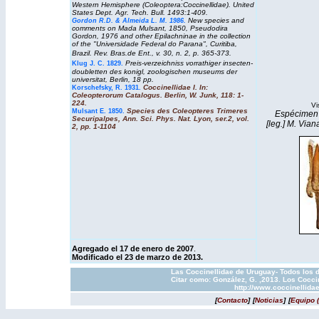
Western Hemisphere (Coleoptera:Coccinellidae). United
States Dept. Agr. Tech. Bull. 1493:1-409.
New species and
Gordon R.D. & Almeida L. M. 1986.
comments on Mada Mulsant, 1850, Pseudodira
Gordon, 1976 and other Epilachninae in the collection
of the "Universidade Federal do Parana", Curitiba,
Brazil. Rev. Bras.de Ent., v. 30, n. 2, p. 365-373.
Preis-verzeichniss vorrathiger insecten-
Klug J. C. 1829
.
doubletten des konigl, zoologischen museums der
universitat, Berlin, 18 pp.
Coccinellidae I. In:
Korschefsky, R. 1931.
Coleopterorum Catalogus. Berlin, W. Junk, 118: 1-
224.
Vi
Species des Coleopteres Trimeres
Mulsant E. 1850
.
Espécimen 
Securipalpes, Ann. Sci. Phys. Nat. Lyon, ser.2, vol.
[leg.] M. Vian
2, pp. 1-1104
Agregado el 17 de enero de 2007
.
Modificado el 23 de marzo de 2013.
Las Coccinellidae de Uruguay- Todos los d
Citar como: González, G. ,2013. Los Cocci
http://www.coccinellida
[
Contacto
]
[
Noticias
]
[
Equipo 