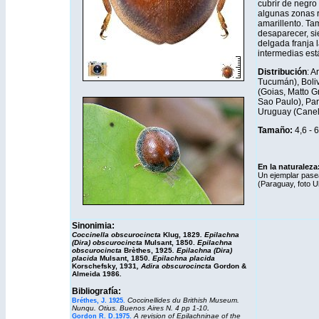
cubrir de negro 
algunas zonas ro
amarillento. T
desaparecer, si
delgada franja l
intermedias est
Distribución
: A
Tucumán), Boliv
(Goias, Matto G
Sao Paulo), Par
Uruguay (Canel
Tamaño:
4,6 - 
En la naturaleza
Un ejemplar pase
(Paraguay, foto U
Sinonimia:
Coccinella obscurocincta
Klug
, 1829
. Epilachna
(Dira) obscurocincta
Mulsant, 1850.
Epilachna
obscurocincta
Brèthes, 1925
. Epilachna (Dira)
placida
Mulsant, 1850
. Epilachna placida
Korschefsky, 1931
, Adira obscurocincta
Gordon &
Almeida 1986
.
Bibliografía:
Coccinellides du Brithish Museum.
Bréthes, J. 1925.
Nunqu. Otius. Buenos Aires N. 4 pp 1-10
.
A revision of Epilachninae of the
Gordon R. D.1975
.