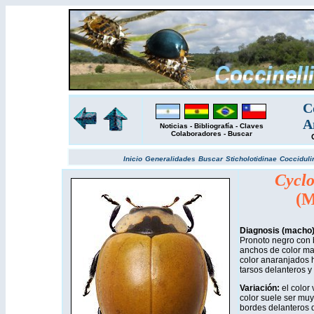
C
A
Noticias
-
Bibliografía
-
Claves
Colaboradores
-
Buscar
Inicio
Generalidades
Buscar
Sticholotidinae
Cocciduli
Cyclo
(M
Diagnosis (macho
Pronoto negro con 
anchos de color mar
color anaranjados
tarsos delanteros y
Variación:
el color 
color suele ser muy
bordes delanteros d