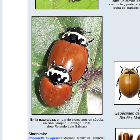
sufre un cambio d
conducta y protege a
pupa del parásito.
Vi
Espécimen de 
Bío-Bío, Mal
En la naturaleza:
un par de ejemplares en cópula,
en San Joaquín, Santiago, Chile
(foto Rolando Lalo Salinas)
Sinonimia:
Coccinella
fulvipennis
Mulsant, 1850:101, 1966:83;