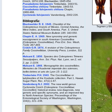
Crotch, 1874:108; Blackwelder, 1945:454.
Pseudadonia fulvipennis
Timberlake, 1943:51
.
Coccinellina chiliana
Timberlake, 1943:53.
Pseudadonia fulvipennis chiliana
Chapin,
1969:468.
Cycloneda fulvipennis
Vandenberg, 2002:226.
Bibliografía:
Blackwelder R. E. 1945.
Checklist of the
Tegmen y lóbu
Coleopterous Insects of Mexico, Central America, the
West Indies, and South America, Part. 3, United
States National Museum Bulletin 185: 343-550.
Chapin E. A. 1969.
New synonimy and generic
reassignment in south American Coccinellina
(Coleoptera: Coccinellidae). Proc Ent. Soc. Wash,
71(3): 467-469.
Crotch G.R. 1874.
A revision of the Coleopterous
Family Coccinellidae, University Press, London, 311
p.
Mulsant E. 1850
.
Species des Coleopteres Trimeres
Securipalpes, Ann. Sci. Phys. Nat. Lyon, ser.2, vol.
2, pp. 1-1104.
Mulsant E. 1866
.
Monographie des coccinellides.
Memoires de l'Academie imperiale des sciences,
belles-lettres et arts de Lyon 15: 1-112.
Timberlake P.H. 1943.
The Coccinellidae or
ladybeetles of the Koebele collection. Part 1. Hawaii.
Sugar Plant. Rec. 47(1):1-67.
Vandenberg N.J. 2002.
The new world genus
Cycloneda Crotch (Coleoptera: Coccinellidae:
Coccinellini): historical review, new diagnosis, new
generic and specific synonyms, and an improved key
to North American Species. Proceedings of the
Entomological Society of Washington, Washington,
104(1), 221–236.