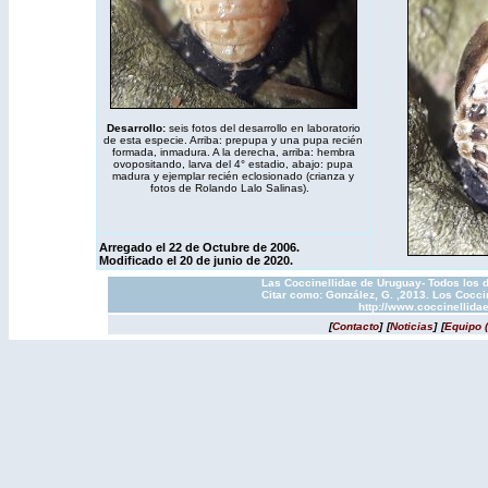
Desarrollo:
seis fotos del desarrollo en laboratorio
de esta especie. Arriba: prepupa y una pupa recién
formada, inmadura. A la derecha, arriba: hembra
ovopositando, larva del 4° estadio, abajo: pupa
madura y ejemplar recién eclosionado (crianza y
fotos de Rolando Lalo Salinas).
Arregado el 22 de Octubre de 2006.
Modificado el 20 de junio de 2020.
Las Coccinellidae de Uruguay- Todos los d
Citar como: González, G. ,2013. Los Cocci
http://www.coccinellida
[
Contacto
]
[
Noticias
]
[
Equipo 