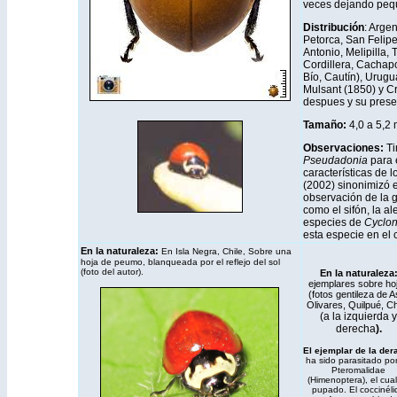
veces dejando pequ
Distribución
: Arge
Petorca, San Felipe
Antonio, Melipilla,
Cordillera, Cachapoa
Bío, Cautín), Urug
Mulsant (1850) y Cr
despues y su prese
Tamaño:
4,0 a 5,2
Observaciones:
Ti
Pseudadonia
para 
características de 
(2002) sinonimizó 
observación de la g
como el sifón, la al
especies de
Cyclo
esta especie en el
En la naturaleza:
En Isla Negra, Chile, Sobre una
hoja de peumo, blanqueada por el reflejo del sol
(foto del autor).
En la naturaleza
ejemplares sobre ho
(fotos gentileza de As
Olivares, Quilpué, Ch
(a la izquierda y
derecha
).
El ejemplar de la der
ha sido parasitado po
Pteromalidae
(Himenoptera), el cua
pupado. El coccinéli