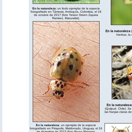
En la naturaleza:
un lindo ejemplar de la especie
fotografiado en Támesis, Antioquía, Colombia, el 18
de octubre de 2017 (foto Yeison Stiven Zapata
Ramirez,
iNaturalist
).
En la naturaleza
hierbas, la
En la naturaleza
(Quilpué, Chile). S
las franjas claras d
En la naturaleza
: un ejemplar de la especie
fotografiado en Piriapolis, Maldonado, Uruguay, el 24
de diciembre de 2023 (foto Bruno Retamar,