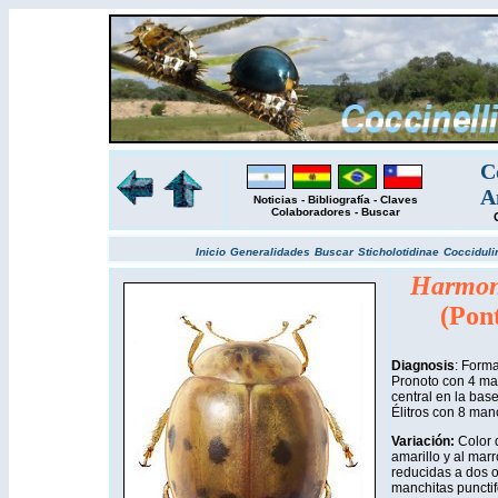
C
A
Noticias
-
Bibliografía
-
Claves
Colaboradores
-
Buscar
Inicio
Generalidades
Buscar
Sticholotidinae
Cocciduli
Harmon
(Pon
Diagnosis
: Forma
Pronoto con 4 ma
central en la bas
Élitros con 8 man
Variación:
Color d
amarillo y al ma
reducidas a dos o 
manchitas puncti