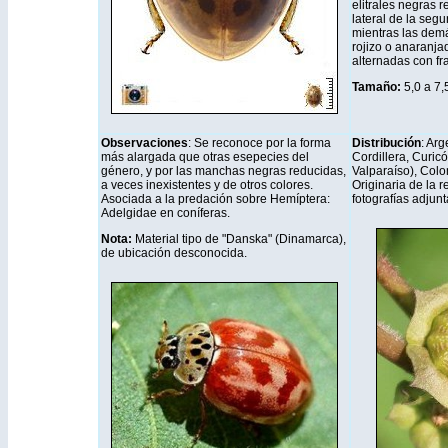
elitrales negras r
lateral de la segu
mientras las dem
rojizo o anaranja
alternadas con fra
Tamaño:
5,0 a 7
Observaciones
: Se reconoce por la forma
Distribución
: Ar
más alargada que otras esepecies del
Cordillera, Curicó
género, y por las manchas negras reducidas,
Valparaíso), Colo
a veces inexistentes y de otros colores.
Originaria de la 
Asociada a la predación sobre Hemíptera:
fotografías adjunt
Adelgidae en coníferas.
Nota:
Material tipo de "Danska" (Dinamarca),
de ubicación desconocida.