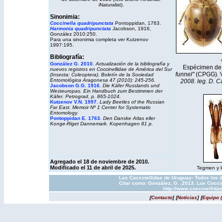
iNaturalist
).
Sinonimia:
Coccinella quadripunctata
Pontoppidan, 1763.
Harmonia quadripunctata
Jacobson, 1916,
González 2010:250.
Para una sinonimia completa ver Kutzenov
1997:195.
Bibliografía:
González G. 2010.
Actualización de la bibliografía y
Espécimen d
nuevos registros en Coccinellidae de América del Sur
funnel"
(CPGG)
.
(Insecta: Coleoptera).
Boletín de la Sociedad
Entomológica Aragonesa
47 (2010): 245-256.
2008. leg. D. C
Jacobson G.G. 1916
.
Die Käfer Russlands und
Westeuropas. Ein Handbuch zum Bestimmen der
Käfer. Petrograd, p. 865-1024.
Kutzenov V.N. 1997.
Lady Beetles of the Russian
Far East. Memoir Nº 1 Center for Systematic
Entomology.
Pontoppidan E. 1763
.
Den Danske Atlas eller
Konge-Riget Dannemark. Kopenhagen 81 p.
Agregado el 18 de noviembre de 2010.
Modificado el 11 de abril de 2025.
Tegmen y ló
Las Coccinellidae de Uruguay- Todos los d
Citar como: González, G. ,2013. Los Cocci
http://www.coccinellida
[
Contacto
]
[
Noticias
]
[
Equipo 