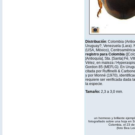
Distribución
: Colombia (Antio
Uruguay?, Venezuela (Lara). 
(USA, México), Centroamérica, 
registro para Colombia
([Colo
[Antioquía], Sta. [Santa] Fé, VII
Vélez, en maleza / Hyperaspis 
Gordon 85 (MEFLG). En Urugu
citada por Ruffinelli & Carbon
y por Monné (1970), identifica
requiere ser verificada dada la
la especie.
Tamaño:
2,3 a 3,0 mm
.
un hermoso y brillante ejempl
fotografiado sobre una hoja en S
Colombia, el 23 de
(foto Bea Le