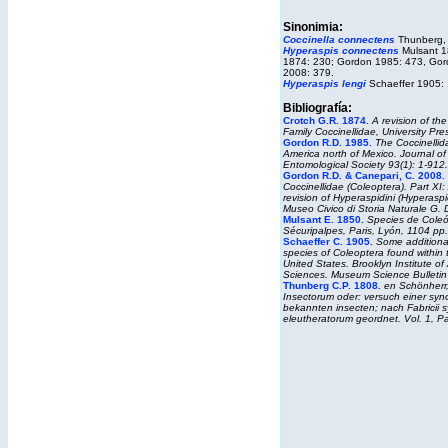
Sinonimia:
Coccinella connectens
Thunberg,
Hyperaspis connectens
Mulsant 1
1874: 230; Gordon 1985: 473, Gor
2008: 379.
Hyperaspis lengi
Schaeffer 1905: 
Bibliografía:
Crotch G.R. 1874.
A revision of th
Family Coccinellidae
, University Pr
Gordon R.D. 1985.
The Coccinellid
America north of Mexico.
Journal
of
Entomological Society
93(1): 1-912.
Gordon R.D. & Canepari, C. 2008.
Coccinellidae (Coleoptera). Part XI:
revision of Hyperaspidini (Hyperaspi
Museo Civico di Storia Naturale G. 
Mulsant E. 1850
.
Species de Coleó
Sécuripalpes
, Paris, Lyón, 1104 pp.
Schaeffer C. 1905.
Some additiona
species of Coleoptera found within th
United States.
Brooklyn Institute
of
Sciences
.
Museum
Science Bulletin
Thunberg C.P. 1808.
en
Schönherr,
Insectorum oder: versuch einer syno
bekannten insecten; nach Fabricii 
eleutheratorum geordnet
. Vol. 1, P