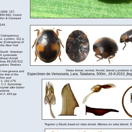
 1808: 157.
850:662; Crotch
don & Canepari
144.
e Coleopterous
ess, London, 311 p.
ae (Coleoptera) of
 the New York
South American
 A systematic
dinae) Annali
Doria 99:245-512.
ptères Trimères
Vistas dorsal, ventral, frontal, lateral y posterior
l new genera and
Especímen de
Venezuela, Lara, Tatabana, 500m., 16-II-2010, ]leg
e limit of the
Arts
and
1: 141-179.
 C.J.
Synonimia
nymie aller bisher
systema
art 2, 424 pp.
Tegmen y lóbulo basal en vista dorsal. Mismos en vista lateral. Si