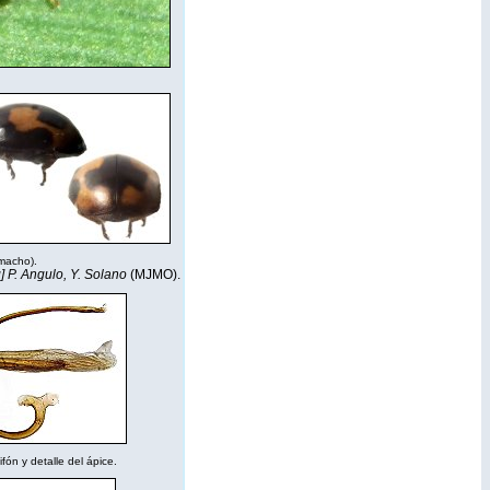
 (macho).
] P. Angulo, Y. Solano
(MJMO).
fón y detalle del ápice.