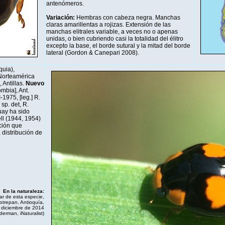
antenómeros.
Variación:
Hembras con cabeza negra. Manchas
claras amarillentas a rojizas. Extensión de las
manchas elitrales variable, a veces no o apenas
unidas, o bien cubriendo casi la totalidad del élitro
excepto la base, el borde sutural y la mitad del borde
lateral (Gordon & Canepari 2008).
quia),
Norteamérica
Antillas.
Nuevo
mbia], Ant.
I-1975, [leg.] R.
sp. det, R.
ay ha sido
ell (1944, 1954)
ción que
 distribución de
En la naturaleza:
ar de esta especie,
otrepan, Antioquía,
 diciembre de 2014
iderman,
iNaturalist
)