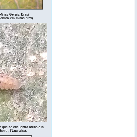
 Minas Gerais, Brasil.
llobora-em-minas.html
)
pa que se encuentra arriba a la
heiro ,
iNaturalist
).