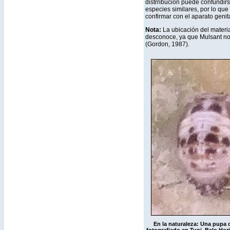
distrribución puede confundir
especies similares, por lo que
confirmar con el aparato genit
Nota:
La ubicación del materia
desconoce, ya que Mulsant no 
(Gordon, 1987).
En la naturaleza:
Una pupa d