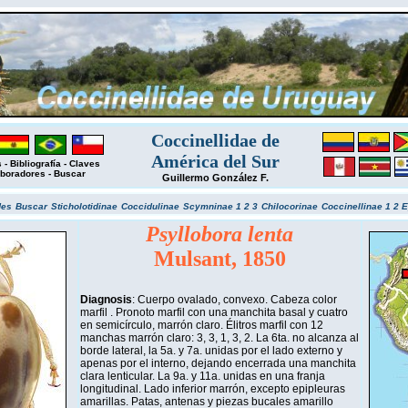
Coccinellidae de
América del Sur
s
-
Bibliografía
-
Claves
boradores
-
Buscar
Guillermo González F.
des
Buscar
Sticholotidinae
Coccidulinae
Scymninae 1
2
3
Chilocorinae
Coccinellinae 1
2
E
Psyllobora lenta
Mulsant, 1850
Diagnosis
: Cuerpo ovalado, convexo. Cabeza color
marfil . Pronoto marfil con una manchita basal y cuatro
en semicírculo, marrón claro. Élitros marfil con 12
manchas marrón claro: 3, 3, 1, 3, 2. La 6ta. no alcanza al
borde lateral, la 5a. y 7a. unidas por el lado externo y
apenas por el interno, dejando encerrada una manchita
clara lenticular. La 9a. y 11a. unidas en una franja
longitudinal. Lado inferior marrón, excepto epipleuras
amarillas. Patas, antenas y piezas bucales amarillo