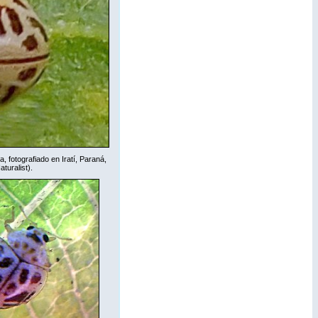
 fotografiado en Iratí, Paraná,
aturalist
).