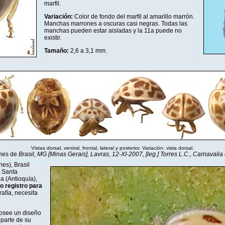
marfil.
Variación:
Color de fondo del marfil al amarillo marrón.
Manchas marrones a oscuras casi negras. Todas las
manchas pueden estar aisladas y la 11a puede no
existir.
Tamaño:
2,6 a 3,1 mm
.
Vistas dorsal, ventral, frontal, lateral y posterior. Variación: vista dorsal.
nes de
Brasil, MG [Minas Gerais], Lavras, 12-XI-2007, [leg.] Torres L.C., Carnavalia 
nes), Brasil
, Santa
a (Antioquía),
 registro para
afía, necesita
posee un diseño
 parte de su