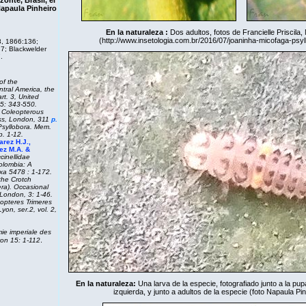
onte, Brasil, el
Napaula Pinheiro
En la naturaleza :
Dos adultos, fotos de Francielle Priscila,
(
http://www.insetologia.com.br/2016/07/joaninha-micofaga-psy
, 1866:136;
7; Blackwelder
.
of the
tral America, the
rt. 3,
United
5: 343-550.
e Coleopterous
ess, London, 311
p.
Psyllobora. Mem.
p. 1-12.
rez H.J.,
ez M.A. &
cinellidae
olombia: A
xa
5478 : 1-172.
the Crotch
era).
Occasional
London, 3: 1-46.
opteres Trimeres
yon, ser.2, vol. 2,
e imperiale des
.
Lyon
15: 1-112
En la naturaleza:
Una larva de la especie, fotografiado junto a la pu
izquierda, y junto a adultos de la especie (foto Napaula Pin