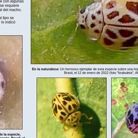
se con algunas
 se requiere
al del macho.
l tipo se
lo indicó
En la naturaleza:
Un hermoso ejemplar de esta especie sobre una hoja,
Brasil, el 12 de enero de 2022 (foto "brabuleta",
iN
e la especie,