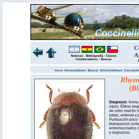
C
A
Noticias
-
Bibliografía
-
Claves
Colaboradores
-
Buscar
Inicio
Generalidades
Buscar
Sticholotidinae
Cocciduli
Rhyzo
(Bl
Diagnosis
: form
rojizo. Élitros ne
de color marrón ro
patas, antenas y 
Puntuación poco a
blanquizcos cort
entremezclados c
y negruzcos.