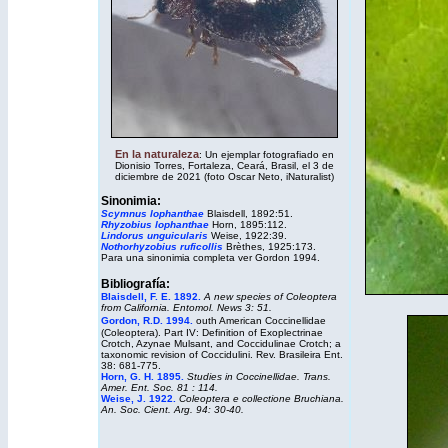
En la naturaleza
: Un ejemplar fotografiado en
Dionisio Torres, Fortaleza, Ceará, Brasil, el 3 de
diciembre de 2021 (foto Oscar Neto,
iNaturalist
)
Sinonimia:
Scymnus lophanthae
Blaisdell, 1892:51.
Rhyzobius lophanthae
Horn, 1895:112.
Lindorus unguicularis
Weise, 1922:39.
Nothorhyzobius ruficollis
Brèthes, 1925:173.
Para una sinonimia completa ver Gordon 1994.
Bibliografía:
Blaisdell, F. E. 1892.
A new species of Coleoptera
from California. Entomol. News 3: 51.
Gordon, R.D. 1994.
outh American Coccinellidae
(Coleoptera). Part IV: Definition of Exoplectrinae
Crotch, Azynae Mulsant, and Coccidulinae Crotch; a
taxonomic revision of Coccidulini. Rev. Brasileira Ent.
38: 681-775.
Horn, G. H. 1895.
Studies in Coccinellidae. Trans.
Amer. Ent. Soc. 81 : 114.
Weise, J. 1922.
Coleoptera e collectione Bruchiana.
An. Soc. Cient. Arg. 94: 30-40.