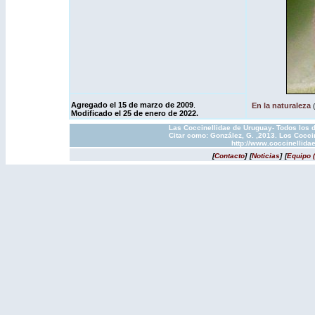
Agregado el 15 de marzo de 2009
.
En la naturaleza
(
Modificado el 25 de enero de 2022.
Las Coccinellidae de Uruguay- Todos los d
Citar como: González, G. ,2013. Los Cocci
http://www.coccinellida
[
Contacto
]
[
Noticias
]
[
Equipo 