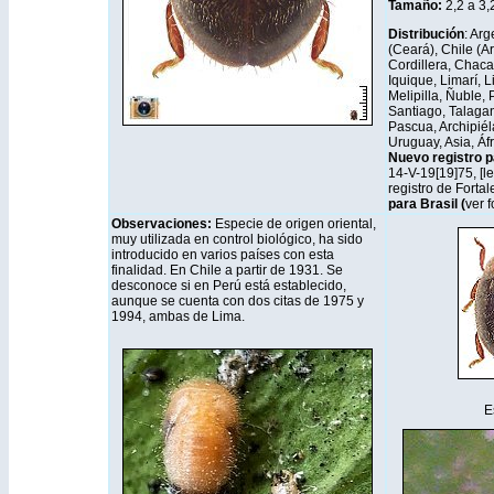
Tamaño:
2,2 a 3
Distribución
: Arg
(Ceará), Chile (Ar
Cordillera, Chac
Iquique, Limarí, 
Melipilla, Ñuble, 
Santiago, Talagant
Pascua, Archipié
Uruguay, Asia, Áf
Nuevo registro 
14-V-19[19]75, [le
registro de Fortal
para Brasil (
ver f
Observaciones:
Especie de origen oriental,
muy utilizada en control biológico, ha sido
introducido en varios países con esta
finalidad. En Chile a partir de 1931. Se
desconoce si en Perú está establecido,
aunque se cuenta con dos citas de 1975 y
1994, ambas de Lima.
E