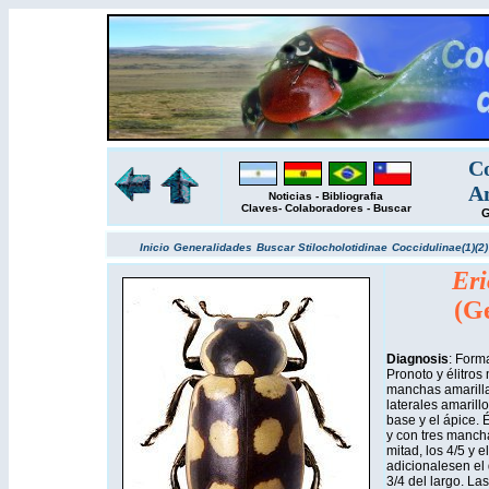
Co
Am
Noticias
-
Bibliografia
Claves
-
Colaboradores
-
Buscar
G
Inicio
Generalidades
Buscar
Stilocholotidinae
Coccidulinae(1)
(2)
Eri
(G
Diagnosis
: Form
Pronoto y élitros
manchas amarilla
laterales amaril
base y el ápice. É
y con tres manch
mitad, los 4/5 y 
adicionalesen el d
3/4 del largo. L