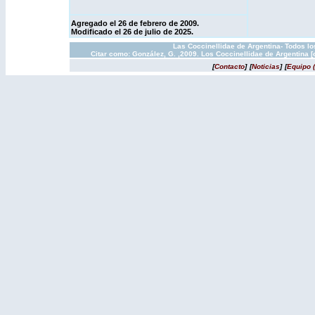
Agregado el 26 de febrero de 2009
.
Modificado el 26 de julio de 2025.
Las Coccinellidae de Argentina- Todos l
Citar como: González, G. ,2009. Los Coccinellidae de Argentina 
[
Contacto
]
[
Noticias
]
[
Equipo 