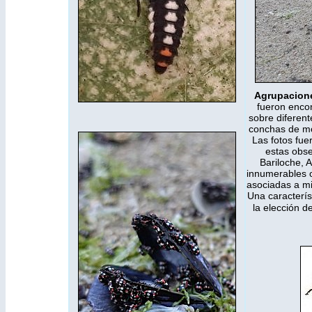
Agrupacio
fueron encon
sobre diferent
conchas de mo
Las fotos fu
estas obse
Bariloche, 
innumerables o
asociadas a
mi
Una caracterís
la elección d