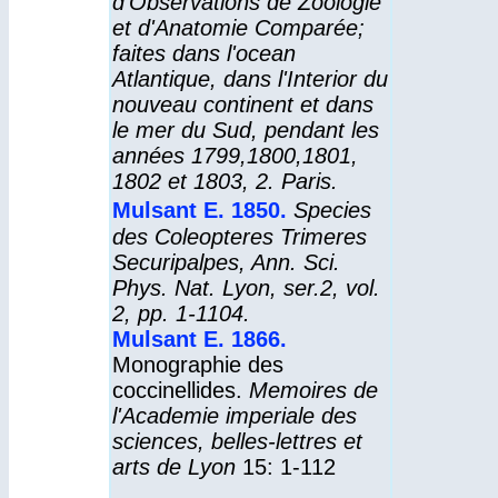
d'Observations de Zoologie
et d'Anatomie Comparée;
faites dans l'ocean
Atlantique, dans l'Interior du
nouveau continent et dans
le mer du Sud, pendant les
années 1799,1800,1801,
1802 et 1803
, 2. Paris.
Mulsant E. 1850
.
Species
des Coleopteres Trimeres
Securipalpes, Ann. Sci.
Phys. Nat. Lyon, ser.2, vol.
2, pp. 1-1104.
Mulsant E. 1866
.
Monographie des
coccinellides.
Memoires de
l'Academie imperiale des
sciences, belles-lettres et
arts de Lyon
15: 1-112