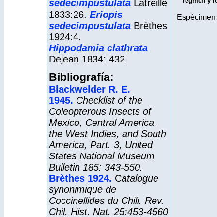
Tegmen y ló
sedecimpustulata
Latreille
1833:26.
Eriopis
Espécimen
sedecimpustulata
Brèthes
1924:4.
Hippodamia clathrata
Dejean 1834: 432.
Bibliografía:
Blackwelder R. E.
1945.
Checklist of the
Coleopterous Insects of
Mexico, Central America,
the West Indies, and South
America, Part. 3, United
States National Museum
Bulletin 185: 343-550.
Brèthes 1924.
C
atalogue
synonimique de
Coccinellides du Chili. Rev.
Chil. Hist. Nat. 25:453-4560