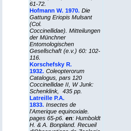
61-72.
Hofmann W. 1970.
Die
Gattung
Eriopis
Mulsant
(Col.
Coccinellidae).
Mitteilungen
der Münchner
Entomologischen
Gesellschaft
(e.v.) 60: 102-
116.
Korschefsky R.
1932.
Coleopterorum
Catalogus
, pars 120
Coccinellidae II, W Junk:
Schenklink, 435 pp.
Latreille P.A.
1833.
Insectes de
l'Amerique equinoxiale.
pages 65-p6.
en
: Humboldt
H. & A. Bonpland.
Recueil