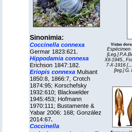
Sinonimia:
Coccinella connexa
Vistas dorsa
Espécimen d
Germar 1823:621.
[Leg.] P.A.B
Hippodamia connexa
XII-1945., Fr
Erichson 1847:182.
7-X-1916 [..
[leg.] G
Eriopis connexa
Mulsant
1850:8, 1866:7, Crotch
1874:95; Korschefsky
1932:610; Blackwelder
1945:453; Hofmann
1970:111; Bustamente &
Yabar 2006: 168;
González
2014:67
.
Coccinella