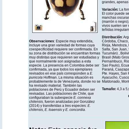
grandes, apenas 
Variación:
La fo
El color puede s
manchas oscuras 
(marrón o negro)
vivos suelen ser
teñidas irregular
Distribución
: Ar
Observaciones
: Especie muy extendida,
Córdoba, Chaco, 
incluye una gran variedad de formas cuya
Rioja, Mendoza, 
coespecificidad requiere ser confirmada. En
Salta, San Juan, 
su zona de distribución se encuentran formas
Tucumán) , Boliv
muy distintas que requieren ser estudiadas y
Brasil (Mato Gro
que normalmente son asignadas a esta
Pernambuco, Rio 
especie. La presencia en Colombia debe ser
Sao Paulo), Ecua
confirmada, ya que todos los ejemplares
Paraná, Caazapa,
revisados en ese país corresponden a
E.
Pte. Hayes, San 
punicola
Hoffman. La misma situación es
Ayacucho, Cusco,
probablemente la de Venezuela, donde no se
Maldonado, Mont
ha revisado material. También las
Tamaño:
4,3 a 5
poblaciones de Perú y Ecuador deben ser
revisadas. Las poblaciones de Chile, que
configuraban la subespecie
E. connexa
chilensis,
fueron analizadas por González
(2014) y transferidas a tres especies:
E.
chilensis, E. loaensis
y
E. concordia.