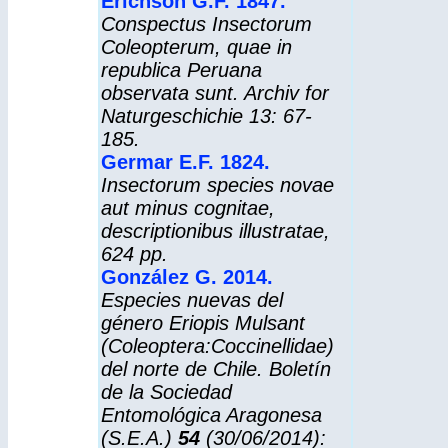
Erichson G.F. 1847
.
Conspectus Insectorum
Coleopterum, quae in
republica Peruana
observata sunt. Archiv for
Naturgeschichie 13: 67-
185.
Germar E.F. 1824.
Insectorum species novae
aut minus cognitae,
descriptionibus illustratae,
624 pp.
González G. 2014.
Especies nuevas del
género
Eriopis
Mulsant
(Coleoptera:Coccinellidae)
del norte de Chile.
Boletín
de la Sociedad
Entomológica Aragonesa
(S.E.A.)
54
(30/06/2014):