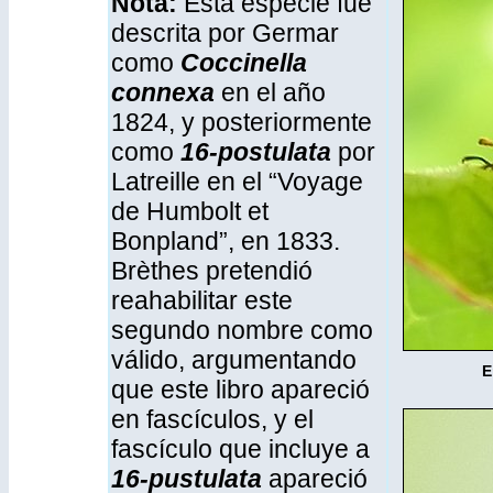
Nota:
Esta especie fue
descrita por Germar
como
Coccinella
connexa
en el año
1824, y posteriormente
como
16-postulata
por
Latreille en el “Voyage
de Humbolt et
Bonpland”, en 1833.
Brèthes pretendió
reahabilitar este
segundo nombre como
válido, argumentando
que este libro apareció
en fascículos, y el
fascículo que incluye a
16-pustulata
apareció