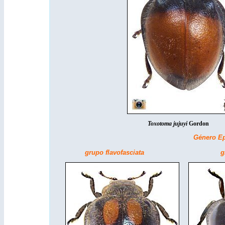
Toxotoma jujuyi
Go
Género Ep
grupo flavofasciata gru