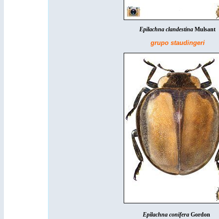
Epilachna clandestina
Mulsant
grupo sta
Epilachna
conifera
Gordon