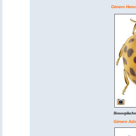
Género Henos
Henosepilach
Género Adi