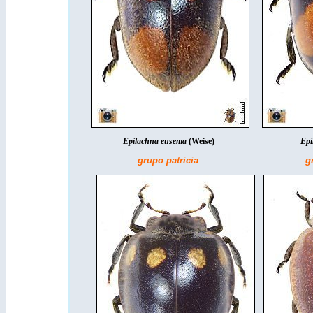
Epilachna eusema
(Weise)
Epi
grupo patricia
g