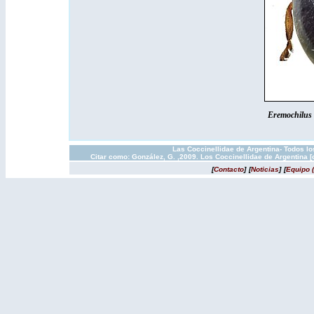
Eremochilus 
Las Coccinellidae de Argentina- Todos l
Citar como: González, G. ,2009. Los Coccinellidae de Argentina 
[
Contacto
]
[
Noticias
]
[
Equipo 