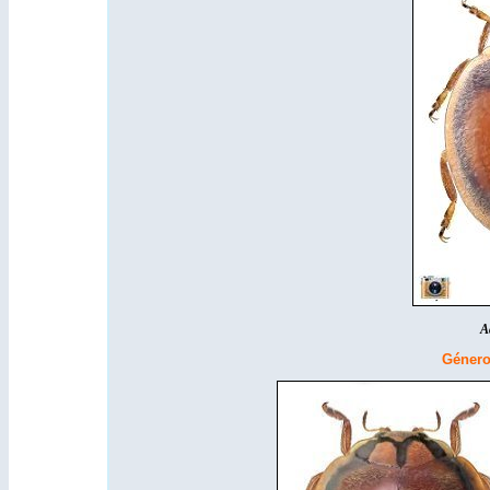
Adira
Géner