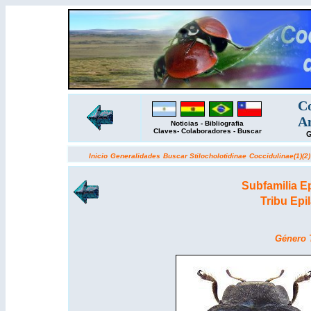
Co
Am
Noticias
-
Bibliografia
Claves
-
Colaboradores
-
Buscar
G
Inicio
Generalidades
Buscar
Stilocholotidinae
Coccidulinae(1)
(2)
Subfamilia E
Tribu Epi
Género 