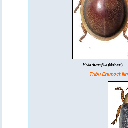
Mada circumflua
(Mulsant)
Tribu Eremochili