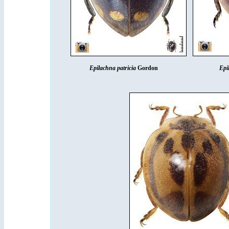
Epilachna patricia
Gordon
Epi