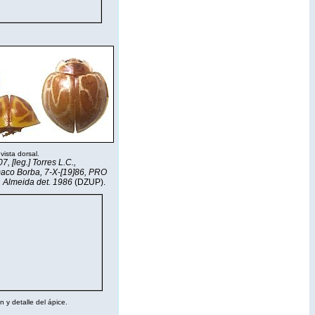
 vista dorsal.
, [leg.] Torres L.C.,
maco Borba, 7-X-[19]86, PRO
. Almeida det. 1986
(DZUP).
n y detalle del ápice.