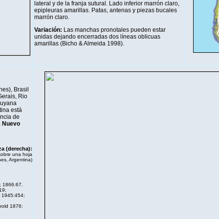
lateral y de la franja sutural. Lado inferior marrón claro,
epipleuras amarillas. Patas, antenas y piezas bucales
marrón claro.
Variación:
Las manchas pronotales pueden estar
unidas dejando encerradas dos líneas oblicuas
amarillas (Bicho & Almeida 1998).
nes), Brasil
Gerais, Rio
Guyana
tina está
incia de
a
Nuevo
za (derecha):
sobre una hoja
es, Argentina)
; 1866:67.
19;
r 1945:454;
old 1876: