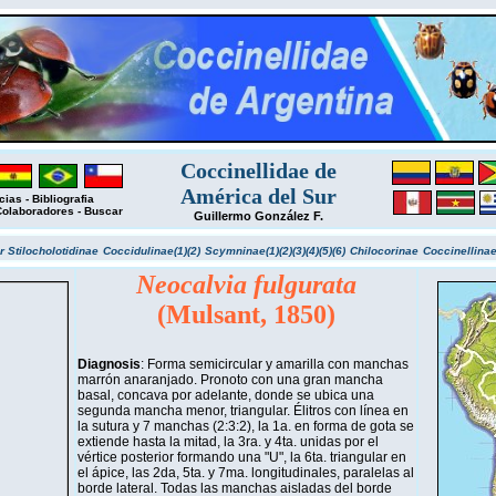
Coccinellidae de
América del Sur
cias
-
Bibliografia
Colaboradores
-
Buscar
Guillermo González F.
ar
Stilocholotidinae
Coccidulinae(1)
(2)
Scymninae(1)
(2)
(3)
(4)
(5)
(6)
Chilocorinae
Coccinellinae
Neocalvia fulgurata
(Mulsant, 1850)
Diagnosis
: Forma semicircular y amarilla con manchas
marrón anaranjado. Pronoto con una gran mancha
basal, concava por adelante, donde se ubica una
segunda mancha menor, triangular. Élitros con línea en
la sutura y 7 manchas (2:3:2), la 1a. en forma de gota se
extiende hasta la mitad, la 3ra. y 4ta. unidas por el
vértice posterior formando una "U", la 6ta. triangular en
el ápice, las 2da, 5ta. y 7ma. longitudinales, paralelas al
borde lateral. Todas las manchas aisladas del borde