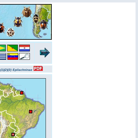
(1)
(2)
(3)
Epilachninae