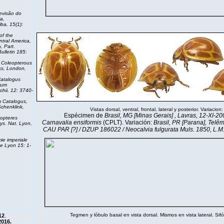
evisão do
a,
iba, 15(1):
of the
ntral America,
, Part.
ulletin
185:
e Coleopterous
ess, London,
atalogus
rum
hii, 12: 3740-
 Catalogus
,
Schenklink,
Vistas dorsal, ventral, frontal, lateral y posterior. Variacion:
Espécimen de
Brasil, MG [Minas Gerais] , Lavras, 12-XI-2007
opteres
Carnavalia ensiformis
(CPLT). Variación:
Brasil, PR [Parana], Telê
ys. Nat. Lyon,
CAU PAR [?] / DZUP 186022 / Neocalvia fulgurata Muls. 1850, L.M
e imperiale
 de Lyon
15: 1-
Tegmen y lóbulo basal en vista dorsal. Mismos en vista lateral. Sifó
12
.
2016.