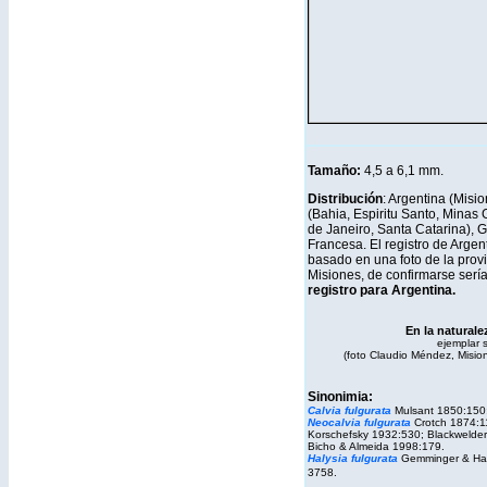
Tamaño:
4,5 a 6,1 mm.
Distribución
: Argentina (Misio
(Bahia, Espiritu Santo, Minas 
de Janeiro, Santa Catarina), 
Francesa. El registro de Argen
basado en una foto de la prov
Misiones, de confirmarse serí
registro para Argentina.
En la naturale
ejemplar 
(foto Claudio Méndez, Mision
Sinonimia:
Calvia fulgurata
Mulsant 1850:150
Neocalvia fulgurata
Crotch 1874:1
Korschefsky 1932:530; Blackwelde
Bicho & Almeida 1998:179.
Halysia
fulgurata
Gemminger & Har
3758.