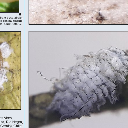
E
iba o boca abajo,
rse continuamente
a, Chile, foto G.
os Aires,
za, Rio Negro,
 Gerais), Chile