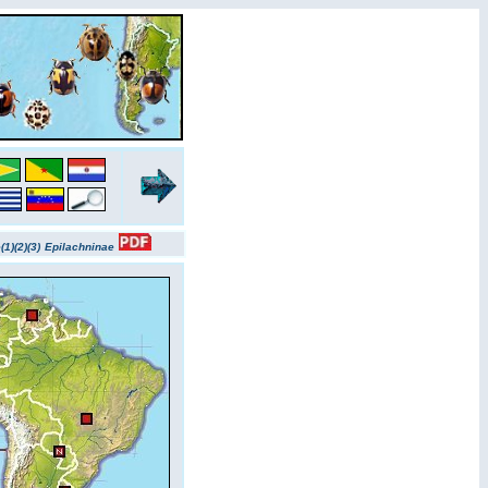
(1)
(2)
(3)
Epilachninae