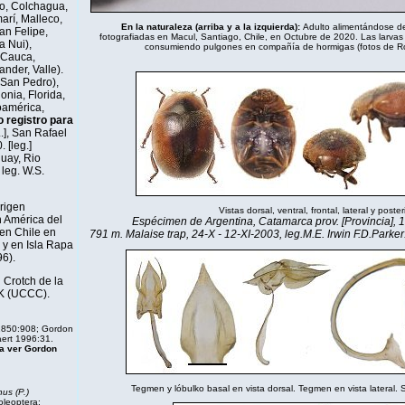
co, Colchagua,
arí, Malleco,
En la naturaleza (arriba y a la izquierda):
Adulto alimentándose de
an Felipe,
fotografiadas en Macul, Santiago, Chile, en Octubre de 2020. Las larvas s
a Nui),
consumiendo pulgones en compañía de hormigas (fotos de Ro
 Cauca,
nder, Valle).
 San Pedro),
nia, Florida,
oamérica,
 registro para
.], San Rafael
 [leg.]
uay, Rio
leg. W.S.
rigen
Vistas dorsal, ventral, frontal, lateral y posteri
n América del
Espécimen de Argentina, Catamarca prov. [Provincia], 
 en Chile en
791 m. Malaise trap, 24-X - 12-XI-2003, leg.M.E. Irwin F.D.Parker.[.
 y en Isla Rapa
6).
 Crotch de la
K (UCCC).
1850:908; Gordon
ert 1996:31.
ta ver Gordon
Tegmen y lóbulko basal en vista dorsal. Tegmen en vista lateral. Si
us (P.)
oleoptera: