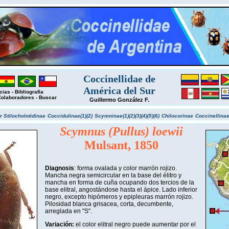
Coccinellidae de
América del Sur
cias
-
Bibliografia
Colaboradores
-
Buscar
Guillermo González F.
ar
Stilocholotidinae
Coccidulinae(1)
(2)
Scymninae(1)
(2)
(3)
(4)
(5)
(6)
Chilocorinae
Coccinellinae
Scymnus (Pullus) loewii
Mulsant, 1850
Diagnosis
: forma ovalada y color marrón rojizo.
Mancha negra semicircular en la base del élitro y
mancha en forma de cuña ocupando dos tercios de la
base elitral, angostándose hasta el ápice. Lado inferior
negro, excepto hipómeros y epipleuras marrón rojizo.
Pilosidad blanca grisacea, corta, decumbente,
arreglada en "S".
Variación:
el color elitral negro puede aumentar por el