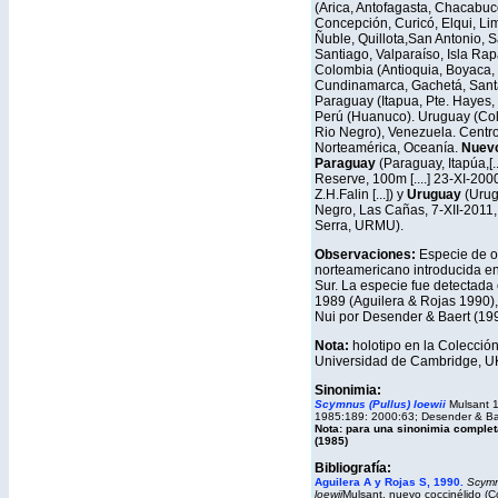
(Arica, Antofagasta, Chacabu
Concepción, Curicó, Elqui, Lim
Ñuble, Quillota,San Antonio, S
Santiago, Valparaíso, Isla Rap
Colombia (Antioquia, Boyaca,
Cundinamarca, Gachetá, Santa
Paraguay (Itapua, Pte. Hayes,
Perú (Huanuco). Uruguay (Colo
Rio Negro), Venezuela. Centr
Norteamérica, Oceanía.
Nuevo
Paraguay
(Paraguay, Itapúa,[..
Reserve, 100m [....] 23-XI-2000.
Z.H.Falin [...]) y
Uruguay
(Urug
Negro, Las Cañas, 7-XII-2011, 
Serra, URMU).
Observaciones:
Especie de o
norteamericano introducida e
Sur. La especie fue detectada
1989 (Aguilera & Rojas 1990),
Nui por Desender & Baert (199
Nota:
holotipo en la Colección
Universidad de Cambridge, U
Sinonimia:
Scymnus (Pullus) loewii
Mulsant 
1985:189: 2000:63;
Desender & Ba
Nota: para una sinonimia comple
(1985)
Bibliografía:
Aguilera A y Rojas S, 1990.
Scymn
loewii
Mulsant, nuevo coccinélido (C