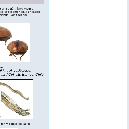
 un pulgón, larva y pupa,
e encontraron bajo un ladrillo,
lando Lalo Salinas)
or.
16 km. N. La Merced,
..].
./
Col. J.E. Barriga, Chile.
fón y detalle del ápice.