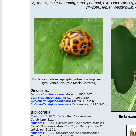
2).
[Brasil], SP [Sao Paulo], r. [rio?] Paraná, Exp. Dpto. Zool [?], X
VIII-2006. leg. R. Westerduijn
En la naturaleza:
ejemplar sobre una hoja, en El
Tigre, Venezuela (foto María Bertorelli)
Sinonimia:
Daulis vigintiduonotata
Mulsant, 1850:307
Leis vigintiduonotata
Mulsant, 1966:180
Cycloneda
vigintiduonotata
Crotch, 1971: 6
Spilindolla vigintiduonotata
Vandenberg, 1996:545
Bibliografía:
Crotch G.R. 1871
.
List of the Coccinellidae,
En la natu
Cambridge, 8pp.
Mulsant E. 1850
.
Species des Coleopteres Trimeres
Secu104.ripalpes, Ann. Sci. Phys. Nat. Lyon, ser.2,
vol. 2, pp. 1-1104.
Mulsant E. 1866
.
Monographie des coccinellides.