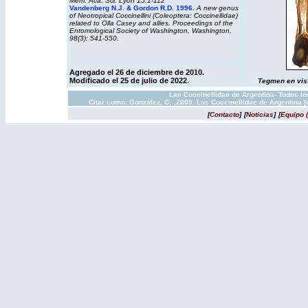
Mem. Aca. Sci. Lyon 15:1-112
Vandenberg N.J. & Gordon R.D. 1996.
A new genus
of Neotropical Coccinellini (Coleoptera: Coccinellidae)
related to Olla Casey and allies. Proceedings of the
Entomological Society of Washington, Washington,
98(3): 541-550.
Agregado el 26 de diciembre de 2010.
Modificado el 25 de julio de 2022.
Tegmen en vista
Las Coccinellidae de Argentina- Todos l
Citar como: González, G. ,2009. Los Coccinellidae de Argentina 
[
Contacto
]
[
Noticias
]
[
Equipo 