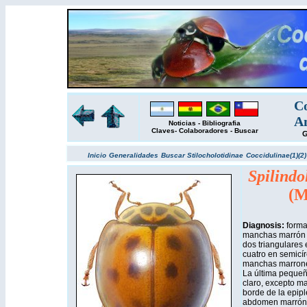
Co
Am
Noticias
-
Bibliografia
Claves
-
Colaboradores
-
Buscar
G
Inicio
Generalidades
Buscar
Stilocholotidinae
Coccidulinae(1)
(2)
Spilindo
(M
Diagnosis:
forma
manchas marrón 
dos triangulares 
cuatro en semicír
manchas marrones a
La última pequeñi
claro, excepto m
borde de la epip
abdomen marrón 