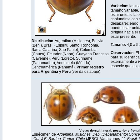
Variación:
las ma
tamaño variable,
estar unidas, las
confundirse con e
desapareciendo. 
puede estar unid
dirigida hacia el
estar presente.
Distribución
: Argentina (Misiones), Bolivia
Tamaño:
4,0 a 5
(Beni), Brasil (Espiritu Santo, Rondonia,
Santa Catarina, Sao Paulo), Colombia
Observación:
El
(Cauca), Ecuador (Napo), Guayana Francesa
para su identifica
(Cayenne), Perú (Loreto), Suriname
externamente a
H
(Panamaribo), Venezuela (Mérida).
especie que es pi
Centroamérica (Panamá).
Primer registro
para Argentina y Perú
(ver datos abajo).
Vistas dorsal, lateral, posterior y fronta
Espécimen de
Argentina, Misiones, Dep. [Departamento] Concep. 
Col. J.E. Barriga, Curicó, Chile
(JEBC)
.
Variaciones: 1).
Brasil,