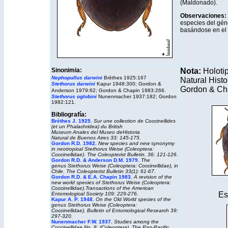
(Maldonado).
Observaciones:
especies del gén
basándose en el 
Sinonimia:
Nota:
Holotip
Nephopullus darwini
Brèthes 1925:167
Natural Hist
Stethorus darwini
Kapur 1948:300; Gordon &
Gordon & Ch
.
Anderson 1979:62; Gordon & Chapin 1983:266
Stethorus oglobini
Nunenmacher 1937:182; Gordon
1982:121.
Bibliografía:
Brèthes J. 1925.
Sur une collection de Coccinellides
(et un Phalachridea) du British
Museum
Anales
del
Museo deHistoria
Natural
de
Buenos Aires
33: 145-175.
Gordon R.D. 1982.
New species and new synonymy
in neotropical
Stethorus
Weise (Coleoptera:
Coccinellidae).
The Coleopterist Bulletin.
36: 121-126.
Gordon R.D. & Anderson D.M. 1979.
The
genus
Stethorus
Weise (Coleoptera: Coccinellidae), in
Chile.
The Coleopterist Bulletin
33(1): 61-67.
Gordon R.D. & E.A. Chapin 1983.
A revision of the
new world species of Stethorus Weise (Coleoptera:
Coccinellidae).Transactions of the American
Es
Entomological Society 109: 229-276.
Kapur A. P. 1948.
On the Old World species of the
genus
Stethorus
Weise (Coleoptera:
Coccinellidae).
Bulletin of Entomological Research
39:
297-320.
Nunenmacher F.W. 1937.
Studies among the
Coccinellidae No. 8, (Coleoptera).
The
Pan
-
Pacific