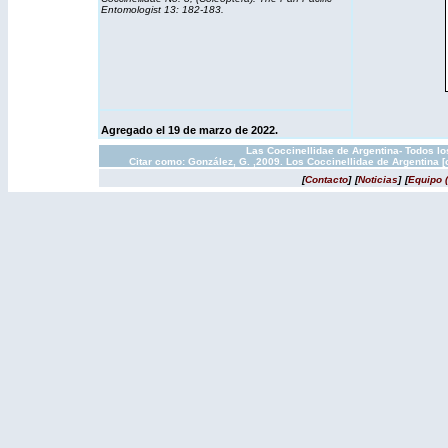
Entomologist
13: 182-183.
Agregado el 19 de marzo de 2022.
Las Coccinellidae de Argentina- Todos l
Citar como: González, G. ,2009. Los Coccinellidae de Argentina 
[
Contacto
]
[
Noticias
]
[
Equipo 