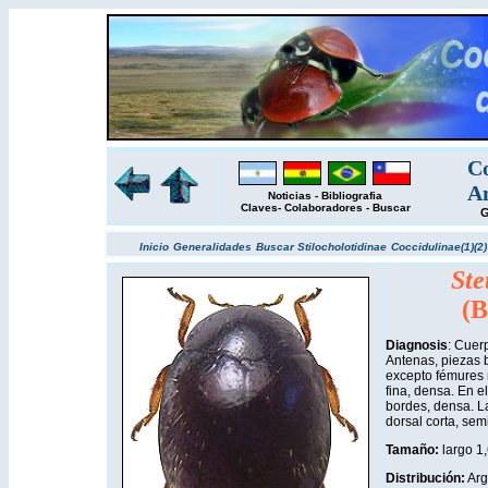
Co
Am
Noticias
-
Bibliografia
Claves
-
Colaboradores
-
Buscar
G
Inicio
Generalidades
Buscar
Stilocholotidinae
Coccidulinae(1)
(2)
Ste
(B
Diagnosis
: Cuer
Antenas, piezas b
excepto fémures 
fina, densa. En e
bordes, densa. La
dorsal corta, sem
Tamaño:
largo 1,
Distribución
:
Arg