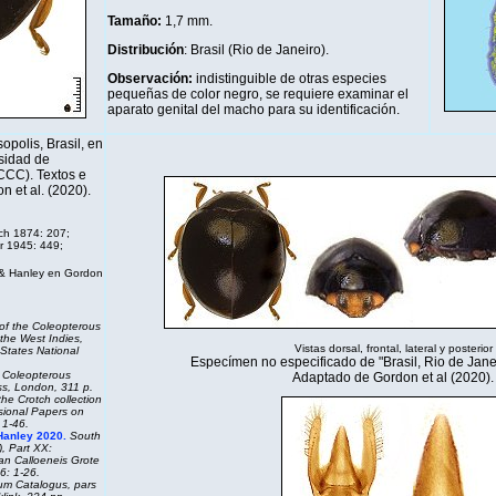
Tamaño:
1,7 mm
.
Distribución
: Brasil (Rio de Janeiro).
Observación:
indistinguible de otras especies
pequeñas de color negro, se requiere examinar el
aparato genital del macho para su identificación.
polis, Brasil, en
sidad de
CCC). Textos e
 et al. (2020).
ch 1874: 207;
r 1945: 449;
& Hanley en Gordon
 of the Coleopterous
 the West Indies,
Vistas dorsal, frontal, lateral y posterior
 States National
Especímen no especificado de "Brasil, Rio de Janei
e Coleopterous
Adaptado de Gordon et al (2020).
ess, London, 311 p.
the Crotch collection
ional Papers on
 1-46.
 Hanley 2020.
South
, Part XX:
can Calloeneis Grote
6: 1-26.
um Catalogus
, pars