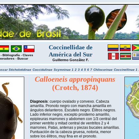
Coccinellidae de
América del Sur
-
Bibliografía
-
Claves
boradores
-
Buscar
Guillermo González F.
uscar
Sticholotidinae
Coccidulinae
Scymninae 1
2
3
4
5
6
7
Chilocorinae
Coccinellinae 1
Calloeneis appropinquans
(Crotch, 1874)
Diagnosis
: cuerpo ovalado y convexo. Cabeza
amarilla. Pronoto negro con mancha amarilla en
ángulos delanteros. Escutelo negro. Élitros negros.
Lado inferior negro, excepto prosterno amarillo,
epipleuras marrones y abdomen con 1/3 central del
primer ventrito y mitad central de ventritos 2 y 4
marrones. Patas, antenas y piezas bucales amarillas.
Puntuación de la cabeza gruesa, notoria, menor
sobre los élitros, muy fina en el pronoto.