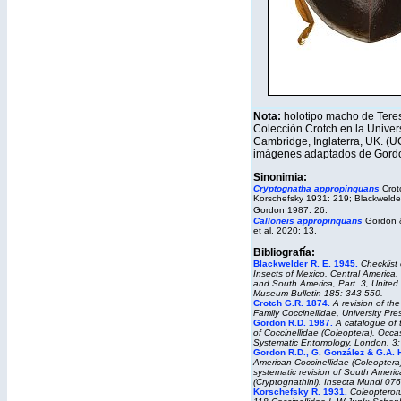
Nota:
holotipo macho de Tereso
Colección Crotch en la Univer
Cambridge, Inglaterra, UK. (U
imágenes adaptados de Gordon
Sinonimia:
Cryptognatha appropinquans
Crot
Korschefsky 1931: 219; Blackwelde
Gordon 1987: 26.
Calloneis appropinquans
Gordon 
et al. 2020: 13.
Bibliografía:
Blackwelder R. E. 1945.
Checklist
Insects of Mexico, Central America,
and South America, Part. 3, United
Museum Bulletin 185: 343-550.
Crotch G.R. 1874.
A revision of th
Family Coccinellidae, University Pr
Gordon R.D. 1987.
A catalogue of 
of Coccinellidae (Coleoptera).
Occas
Systematic Entomology,
London, 3:
Gordon R.D., G. González & G.A.
American Coccinellidae (Coleoptera)
systematic revision of South Ameri
(Cryptognathini). Insecta Mundi 076
Korschefsky R. 1931.
Coleopteror