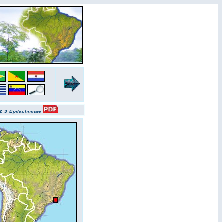
2
3
Epilachninae