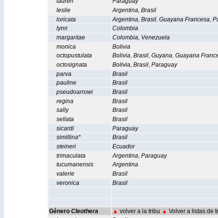
lauren
Paraguay
leslie
Argentina
,
Brasil
loricata
Argentina
,
Brasil
,
Guayana Francesa
,
P
lynn
Colombia
margaritae
Colombia
,
Venezuela
monica
Bolivia
octopustulata
Bolivia
,
Brasil
,
Guyana
,
Guayana Franc
octosignata
Bolivia
,
Brasil
,
Paraguay
parva
Brasil
pauline
Brasil
pseudoarrowi
Brasil
regina
Brasil
sally
Brasil
sellata
Brasil
sicardi
Paraguay
simillina*
Brasil
steineri
Ecuador
trimaculata
Argentina
,
Paraguay
tucumanensis
Argentina
valerie
Brasil
veronica
Brasil
Género
Cleothera
▲
volver a la tribu
▲
Volver a listas de 