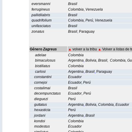
eversmanni
Brasil
ferrugineus
Colombia
,
Venezuela
pallidilabris
Brasil
quadrifolium
Colombia
,
Perú
,
Venezuela
unifasciatus
Brasil
zonatus
Brasil
,
Paraguay
Género
Zagreus
▲
volver a la tribu
▲
Volver a listas de 
adelae
Colombia
bimaculosus
Argentina
,
Bolivia
,
Brasil
,
Colombia
,
Gu
bistillatus
Colombia
carlosi
Argentina
,
Brasil
,
Paraguay
constantini
Ecuador
cornejoi
Ecuador
,
Perú
costalimai
Brasil
decempunctatus
Ecuador
,
Perú
dieguezi
Perú
guttatus
Argentina
,
Bolivia
,
Colombia
,
Ecuador
hexasticta
Perú
jordani
Argentina
,
Brasil
kondoi
Colombia
modestus
Ecuador