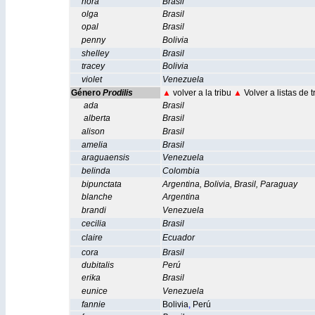
nora
Brasil
olga
Brasil
opal
Brasil
penny
Bolivia
shelley
Brasil
tracey
Bolivia
violet
Venezuela
Género
Prodilis
▲
volver a la tribu
▲
Volver a listas de 
ada
Brasil
alberta
Brasil
alison
Brasil
amelia
Brasil
araguaensis
Venezuela
belinda
Colombia
bipunctata
Argentina
,
Bolivia
,
Brasil
,
Paraguay
blanche
Argentina
brandi
Venezuela
cecilia
Brasil
claire
Ecuador
cora
Brasil
dubitalis
Perú
erika
Brasil
eunice
Venezuela
fannie
Bolivia
,
Perú