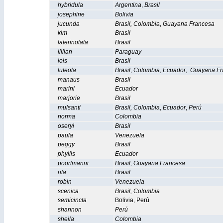
hybridula
Argentina
,
Brasil
josephine
Bolivia
jucunda
Brasil
,
Colombia
,
Guayana Francesa
kim
Brasil
laterinotata
Brasil
lillian
Paraguay
lois
Brasil
luteola
Brasil
,
Colombia
,
Ecuador
,
Guayana Fr
manaus
Brasil
marini
Ecuador
marjorie
Brasil
mulsanti
Brasil
,
Colombia
,
Ecuador
,
Perú
norma
Colombia
oseryi
Brasil
paula
Venezuela
peggy
Brasil
phyllis
Ecuador
poortmanni
Brasil
,
Guayana Francesa
rita
Brasil
robin
Venezuela
scenica
Brasil
,
Colombia
semicincta
Bolivia
,
Perú
shannon
Perú
sheila
Colombia