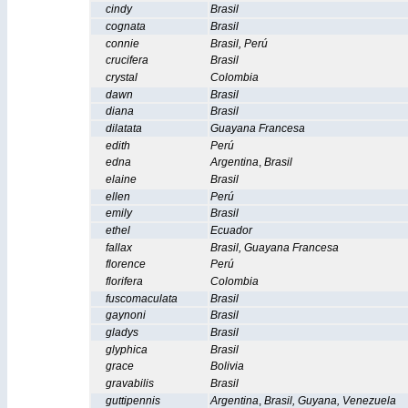
cindy
Brasil
cognata
Brasil
connie
Brasil
,
Perú
crucifera
Brasil
crystal
Colombia
dawn
Brasil
diana
Brasil
dilatata
Guayana Francesa
edith
Perú
edna
Argentina
,
Brasil
elaine
Brasil
ellen
Perú
emily
Brasil
ethel
Ecuador
fallax
Brasil
,
Guayana Francesa
florence
Perú
florifera
Colombia
fuscomaculata
Brasil
gaynoni
Brasil
gladys
Brasil
glyphica
Brasil
grace
Bolivia
gravabilis
Brasil
guttipennis
Argentina
,
Brasil
,
Guyana
,
Venezuela