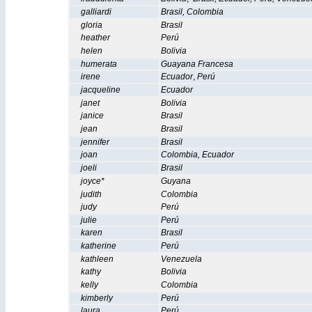
galliardi
Brasil
,
Colombia
gloria
Brasil
heather
Perú
helen
Bolivia
humerata
Guayana Francesa
irene
Ecuador
,
Perú
jacqueline
Ecuador
janet
Bolivia
janice
Brasil
jean
Brasil
jennifer
Brasil
joan
Colombia
,
Ecuador
joeli
Brasil
joyce*
Guyana
judith
Colombia
judy
Perú
julie
Perú
karen
Brasil
katherine
Perú
kathleen
Venezuela
kathy
Bolivia
kelly
Colombia
kimberly
Perú
laura
Perú