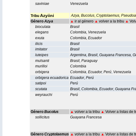
saviniae
Venezuela
Azyiini
Azya,
Bucolus
,
Cryptolaemus,
Pseudoa
Tribu
Género
Azya
▲
ir al género
▲
volver a la tribu
▲
Volv
bioculata
Brasil
elegans
Colombia
,
Venezuela
exuta
Colombia
,
Ecuador
ilicis
Brasil
imitator
Brasil
luteipes
Argentina
,
Brasil
,
Guayana Francesa
,
G
mulsanti
Brasil
,
Paraguay
murilloi
Colombia
orbigera
Colombia
,
Ecuador
,
Perú
,
Venezuela
orbigera ecuadorica
Ecuador
,
Perú
satipoi
Perú
scutata
Brasil
,
Colombia
,
Ecuador
,
Guayana Fr
weyrauchi
Perú
Género
Bucolus
▲
volver a la tribu
▲
Volver a listas de 
sollicitus
Guayana Francesa
Género
Cryptolaemus
▲
volver a la tribu
▲
Volver a listas de 