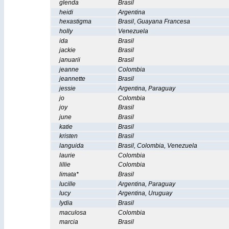
glenda
Brasil
heidi
Argentina
hexastigma
Brasil
,
Guayana Francesa
holly
Venezuela
ida
Brasil
jackie
Brasil
januarii
Brasil
jeanne
Colombia
jeannette
Brasil
jessie
Argentina
,
Paraguay
jo
Colombia
joy
Brasil
june
Brasil
katie
Brasil
kristen
Brasil
languida
Brasil
,
Colombia
,
Venezuela
laurie
Colombia
lillie
Colombia
limata*
Brasil
lucille
Argentina
,
Paraguay
lucy
Argentina
,
Uruguay
lydia
Brasil
maculosa
Colombia
marcia
Brasil