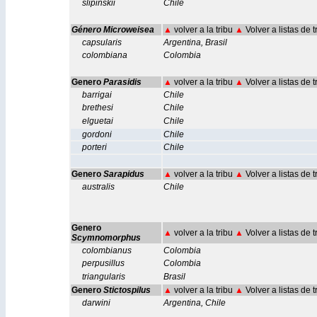
slipinskii
Chile
Género Microweisea
▲
volver a la tribu
▲
Volver a listas de 
capsularis
Argentina
,
Brasil
colombiana
Colombia
Genero
Parasidis
▲
volver a la tribu
▲
Volver a listas de 
barrigai
Chile
brethesi
Chile
elguetai
Chile
gordoni
Chile
porteri
Chile
Genero
Sarapidus
▲
volver a la tribu
▲
Volver a listas de 
australis
Chile
Genero
▲
volver a la tribu
▲
Volver a listas de 
Scymnomorphus
colombianus
Colombia
perpusillus
Colombia
triangularis
Brasil
Genero
Stictospilus
▲
volver a la tribu
▲
Volver a listas de 
darwini
Argentina
,
Chile