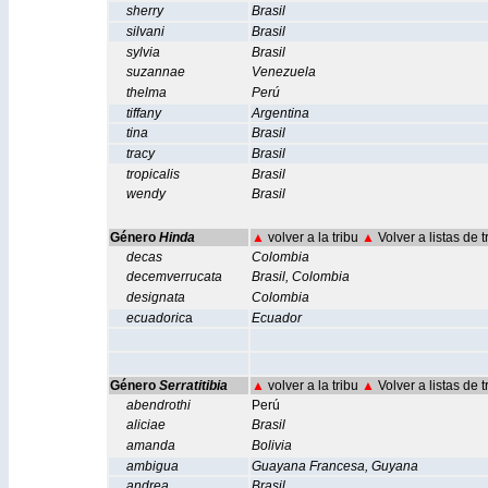
sherry
Brasil
silvani
Brasil
sylvia
Brasil
suzannae
Venezuela
thelma
Perú
tiffany
Argentina
tina
Brasil
tracy
Brasil
tropicalis
Brasil
wendy
Brasil
Género
Hinda
▲
volver a la tribu
▲
Volver a listas de 
decas
Colombia
decemverrucata
Brasil
,
Colombia
designata
Colombia
ecuadoric
a
Ecuador
Género
Serratitibia
▲
volver a la tribu
▲
Volver a listas de 
abendrothi
Perú
aliciae
Brasil
amanda
Bolivia
ambigua
Guayana Francesa
,
Guyana
andrea
Brasil