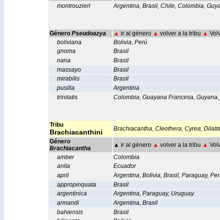
montrouzieri
Argentina
,
Brasil
,
Chile
,
Colombia
,
Guy
Género
Pseudoazya
▲
ir al género
▲
volver a la tribu
▲
Volv
boliviana
Bolivia
,
Perú
gnoma
Brasil
nana
Brasil
massayo
Brasil
mirabilis
Brasil
pusilla
Argentina
trinitatis
Colombia
,
Guayana Francesa
,
Guyana
Tribu
Brachiacantha,
Cleothera,
Cyrea,
Dilatit
Brachiacanthini
Género
▲
ir al género
▲
volver a la tribu
▲
Volv
Brachiacantha
amber
Colombia
anita
Ecuador
april
Argentina
,
Bolivia
,
Brasil
,
Paraguay
,
Per
appropinquata
Brasil
argentinica
Argentina
,
Paraguay
,
Uruguay
.
armandi
Argentina
,
Brasil
bahiensis
Brasil