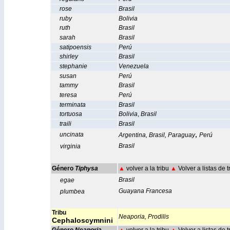
rose
Brasil
ruby
Bolivia
ruth
Brasil
sarah
Brasil
satipoensis
Perú
shirley
Brasil
stephanie
Venezuela
susan
Perú
tammy
Brasil
teresa
Perú
terminata
Brasil
tortuosa
Bolivia
,
Brasil
traili
Brasil
,
uncinata
Argentina
,
Brasil
,
Paraguay
Perú
Brasil
virginia
Género
Tiphysa
▲
volver a la tribu
▲
Volver a listas de 
Brasil
egae
Guayana Francesa
plumbea
Tribu
Neaporia,
Prodilis
Cephaloscymnini