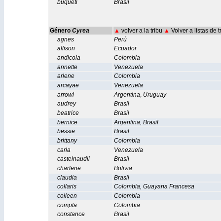
buqueti
Brasil
Género
Cyrea
▲
volver a la tribu
▲
Volver a listas de 
agnes
Perú
allison
Ecuador
andicola
Colombia
annette
Venezuela
arlene
Colombia
arcayae
Venezuela
arrowi
Argentina
,
Uruguay
audrey
Brasil
beatrice
Brasil
bernice
Argentina
,
Brasil
bessie
Brasil
brittany
Colombia
carla
Venezuela
castelnaudii
Brasil
charlene
Bolivia
claudia
Brasil
collaris
Colombia
,
Guayana Francesa
colleen
Colombia
compta
Colombia
constance
Brasil