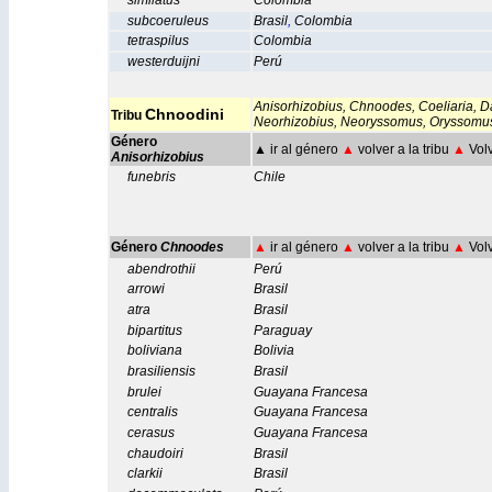
similatus
Colombia
subcoeruleus
Brasil
,
Colombia
tetraspilus
Colombia
westerduijni
Perú
Anisorhizobius
,
Chnoodes
,
Coeliaria
,
D
Chnoodini
Tribu
Neorhizobius
,
Neoryssomus
,
Oryssomu
Género
▲
ir al género
▲
volver a la tribu
▲
Volv
Anisorhizobius
funebris
Chile
Género
Chnoodes
▲
ir al género
▲
volver a la tribu
▲
Volv
abendrothii
Perú
arrowi
Brasil
atra
Brasil
bipartitus
Paraguay
boliviana
Bolivia
brasiliensis
Brasil
brulei
Guayana Francesa
centralis
Guayana Francesa
cerasus
Guayana Francesa
chaudoiri
Brasil
clarkii
Brasil