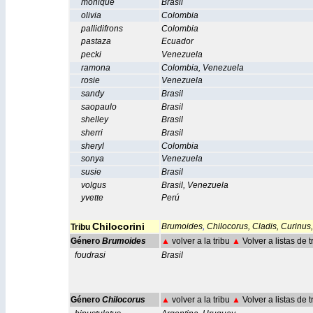
monique
Brasil
olivia
Colombia
pallidifrons
Colombia
pastaza
Ecuador
pecki
Venezuela
ramona
Colombia
,
Venezuela
rosie
Venezuela
sandy
Brasil
saopaulo
Brasil
shelley
Brasil
sherri
Brasil
sheryl
Colombia
sonya
Venezuela
susie
Brasil
volgus
Brasil
,
Venezuela
yvette
Perú
Chilocorini
Brumoides
,
Chilocorus,
Cladis,
Curinus,
Tribu
Género
Brumoides
▲
volver a la tribu
▲
Volver a listas de 
foudrasi
Brasil
Género
Chilocorus
▲
volver a la tribu
▲
Volver a listas de 