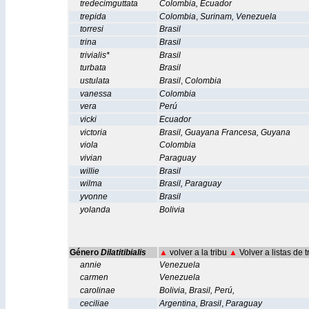
tredecimguttata
Colombia
,
Ecuador
trepida
Colombia
,
Surinam
,
Venezuela
torresi
Brasil
trina
Brasil
trivialis*
Brasil
turbata
Brasil
ustulata
Brasil
,
Colombia
vanessa
Colombia
vera
Perú
vicki
Ecuador
victoria
Brasil
,
Guayana Francesa
,
Guyana
viola
Colombia
vivian
Paraguay
willie
Brasil
wilma
Brasil
,
Paraguay
yvonne
Brasil
yolanda
Bolivia
Género
Dilatitibialis
▲
volver a la tribu
▲
Volver a listas de 
annie
Venezuela
carmen
Venezuela
carolinae
Bolivia
,
Brasil
,
Perú
,
ceciliae
Argentina
,
Brasil
,
Paraguay