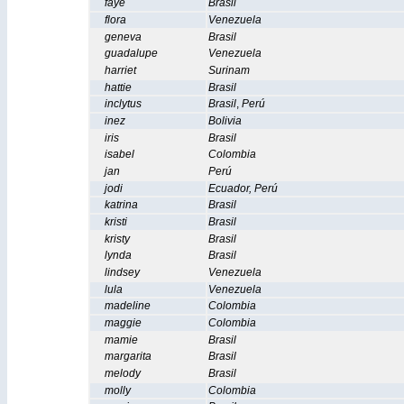
faye
Brasil
flora
Venezuela
geneva
Brasil
guadalupe
Venezuela
harriet
Surinam
hattie
Brasil
inclytus
Brasil
,
Perú
inez
Bolivia
iris
Brasil
isabel
Colombia
jan
Perú
jodi
Ecuador
,
Perú
katrina
Brasil
kristi
Brasil
kristy
Brasil
lynda
Brasil
lindsey
Venezuela
lula
Venezuela
madeline
Colombia
maggie
Colombia
mamie
Brasil
margarita
Brasil
melody
Brasil
molly
Colombia