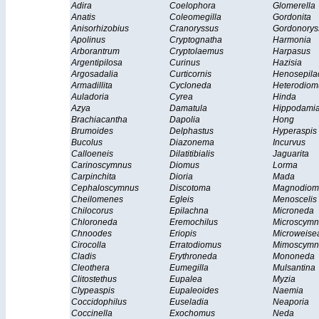
Adira
Coelophora
Glomerella
Anatis
Coleomegilla
Gordonita
Anisorhizobius
Cranoryssus
Gordonory
Apolinus
Cryptognatha
Harmonia
Arborantrum
Cryptolaemus
Harpasus
Argentipilosa
Curinus
Hazisia
Argosadalia
Curticornis
Henosepila
Armadillita
Cycloneda
Heterodiom
Auladoria
Cyrea
Hinda
Azya
Damatula
Hippodami
Brachiacantha
Dapolia
Hong
Brumoides
Delphastus
Hyperaspis
Bucolus
Diazonema
Incurvus
Calloeneis
Dilatitibialis
Jaguarita
Carinoscymnus
Diomus
Lorma
Carpinchita
Dioria
Mada
Cephaloscymnus
Discotoma
Magnodiom
Cheilomenes
Egleis
Menoscelis
Chilocorus
Epilachna
Microneda
Chloroneda
Eremochilus
Microscymn
Chnoodes
Eriopis
Microweise
Cirocolla
Erratodiomus
Mimoscymn
Cladis
Erythroneda
Mononeda
Cleothera
Eumegilla
Mulsantina
Clitostethus
Eupalea
Myzia
Clypeaspis
Eupaleoides
Naemia
Coccidophilus
Euseladia
Neaporia
Coccinella
Exochomus
Neda