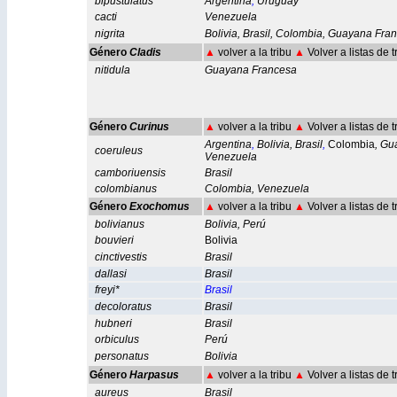
bipustulatus
Argentina
,
Uruguay
cacti
Venezuela
nigrita
Bolivia
,
Brasil
,
Colombia
,
Guayana Fran
Género
Cladis
▲
volver a la tribu
▲
Volver a listas de 
nitidula
Guayana Francesa
Género
Curinus
▲
volver a la tribu
▲
Volver a listas de 
Argentina
,
Bolivia
,
Brasil
,
Colombia
,
Gua
coeruleus
Venezuela
camboriuensis
Brasil
colombianus
Colombia
,
Venezuela
Género
Exochomus
▲
volver a la tribu
▲
Volver a listas de 
bolivianus
Bolivia
,
Perú
bouvieri
Bolivia
cinctivestis
Brasil
dallasi
Brasil
freyi*
Brasil
decoloratus
Brasil
hubneri
Brasil
orbiculus
Perú
personatus
Bolivia
Género
Harpasus
▲
volver a la tribu
▲
Volver a listas de 
aureus
Brasil