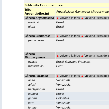
Coccinellinae
Subfamilia
Tribu
Argentipilosa,
Glomerella,
Microscymnu
Argentipilosini
Género
Argentipilosa
▲
volver a la tribu
▲
Volver a listas de 
martinsi
Brasil
nigra
Brasil
Género
Glomerella
▲
volver a la tribu
▲
Volver a listas de 
perconvexa
Brasil
Género
▲
volver a la tribu
▲
Volver a listas de 
Microscymnus
ovatus
Brasil
,
Guayana Francesa
westerduijni
Perú
Género
Parinesa
▲
volver a la tribu
▲
Volver a listas de 
anae
Venezuela
ariasi
Venezuela
bechynorum
Brasil
carioca
Brasil
gnoma
Colombia
jolyi
Venezuela
lemae
Venezuela