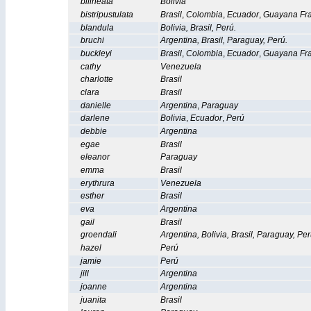
bilineata
Bolivia
bistripustulata
Brasil
,
Colombia
,
Ecuador
,
Guayana Fr
blandula
Bolivia
,
Brasil
,
Perú
.
bruchi
Argentina
,
Brasil
,
Paraguay
,
Perú
.
buckleyi
Brasil
,
Colombia
,
Ecuador
,
Guayana Fr
cathy
Venezuela
charlotte
Brasil
clara
Brasil
danielle
Argentina
,
Paraguay
darlene
Bolivia
,
Ecuador
,
Perú
debbie
Argentina
egae
Brasil
eleanor
Paraguay
emma
Brasil
erythrura
Venezuela
esther
Brasil
eva
Argentina
gail
Brasil
groendali
Argentina
,
Bolivia
,
Brasil
,
Paraguay
,
Per
hazel
Perú
jamie
Perú
jill
Argentina
joanne
Argentina
juanita
Brasil