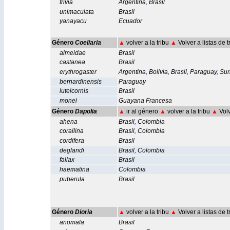
trivia
Argentina
,
Brasil
unimaculata
Brasil
yanayacu
Ecuador
Género
Coeliaria
▲
volver a la tribu
▲
Volver a listas de 
almeidae
Brasil
castanea
Brasil
erythrogaster
Argentina
,
Bolivia
,
Brasil
,
Paraguay
,
Sur
bernardinensis
Paraguay
luteicornis
Brasil
monei
Guayana Francesa
Género
Dapolia
▲
ir al género
▲
volver a la tribu
▲
Volv
ahena
Brasil
,
Colombia
corallina
Brasil
,
Colombia
cordifera
Brasil
deglandi
Brasil
,
Colombia
fallax
Brasil
haematina
Colombia
puberula
Brasil
Género
Dioria
▲
volver a la tribu
▲
Volver a listas de 
anomala
Brasil