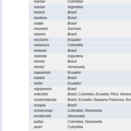
mariae
Colombia
marian
Argentina
marion
Brasil
marlene
Brasil
mattie
Brasil
maureen
Surinam
maxine
Brasil
mcclarini
Ecuador
melanura
Colombia
melanie
Brasil
melinda
Argentina
minnie
Brasil
moritzi
Venezuela
napoensis
Ecuador
natalia
Brasil
nellie
Ecuador
nigripennis
Brasil
noticollis
Brasil
,
Colombia
,
Ecuador
,
Perú
,
Venez
novemsignata
Brasil
,
Ecuador
,
Guayana Francesa
,
Su
octupla
Brasil
ormanceayi
Colombia
,
Venezuela
ornaticollis
Venezuela
pallax
Colombia
,
Venezuela
pearl
Colombia