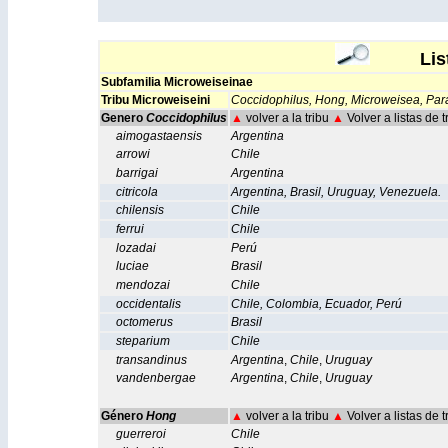
Lista 
Subfamilia
Microweiseinae
Tribu
Microweiseini
Coccidophilus,
Hong
,
Microweisea,
Para
Genero
Coccidophilus
▲
volver a la tribu
▲
Volver a listas de 
aimogastaensis
Argentina
arrowi
Chile
barrigai
Argentina
citricola
Argentina
,
Brasil
,
Uruguay
,
Venezuela.
chilensis
Chile
ferrui
Chile
lozadai
Perú
luciae
Brasil
mendozai
Chile
occidentalis
Chile
,
Colombia
,
Ecuador
,
Perú
octomerus
Brasil
steparium
Chile
transandinus
Argentina
,
Chile
,
Uruguay
vandenbergae
Argentina
,
Chile
,
Uruguay
Género
Hong
▲
volver a la tribu
▲
Volver a listas de 
guerreroi
Chile