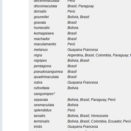
decemmaculata
Perú
discomaculata
Brasil
,
Paraguay
dorsalis
Perú
gounellei
Bolivia
,
Brasil
gravata
Brasil
humeralis
Bolivia
kumagaiaea
Brasil
machadoi
Brasil
maculamantis
Perú
melanus
Guayana Francesa
nigra
Argentina
,
Brasil
,
Colombia
,
Paraguay
,
nigripes
Bolivia
,
Brasil
pentagona
Brasil
pseudosanguinea
Brasil
quadrimaculata
Brasil
rubra
Guayana Francesa
rufovittata
Bolivia
sanguinipes*
separata
Bolivia
,
Brasil
,
Paraguay
,
Perú
sexmaculata
Bolivia
splendidus
Perú
tarsalis
Bolivia
,
Brasil
,
Venezuela
terminalis
Bolivia
,
Brasil
,
Colombia
,
Ecuador
,
Perú
tristis
Guayana Francesa