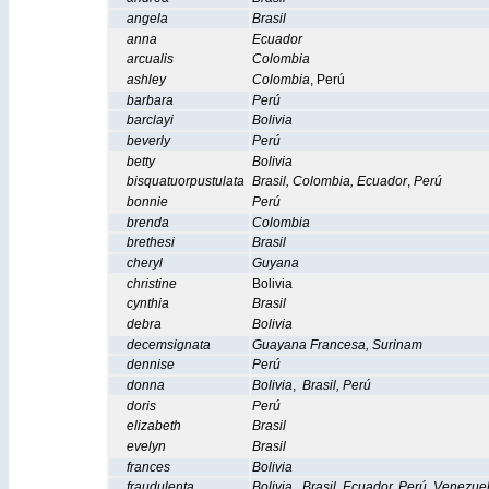
angela
Brasil
anna
Ecuador
arcualis
Colombia
ashley
Colombia
,
Perú
barbara
Perú
barclayi
Bolivia
beverly
Perú
betty
Bolivia
bisquatuorpustulata
Brasil
,
Colombia
,
Ecuador
,
Perú
bonnie
Perú
brenda
Colombia
brethesi
Brasil
cheryl
Guyana
christine
Bolivia
cynthia
Brasil
debra
Bolivia
decemsignata
Guayana Francesa
,
Surinam
dennise
Perú
donna
Bolivia
,
Brasil
,
Perú
doris
Perú
elizabeth
Brasil
evelyn
Brasil
frances
Bolivia
fraudulenta
Bolivia
,
Brasil
,
Ecuador
,
Perú
,
Venezue