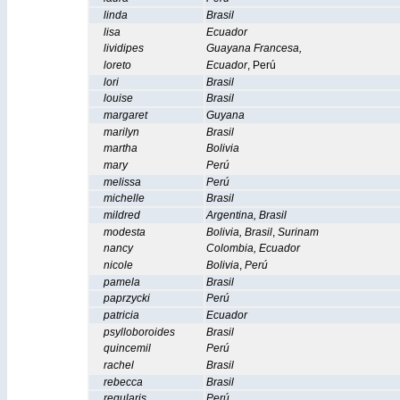
linda
Brasil
lisa
Ecuador
lividipes
Guayana Francesa
,
loreto
Ecuador
,
Perú
lori
Brasil
louise
Brasil
margaret
Guyana
marilyn
Brasil
martha
Bolivia
mary
Perú
melissa
Perú
michelle
Brasil
mildred
Argentina
,
Brasil
modesta
Bolivia
,
Brasil
,
Surinam
nancy
Colombia
,
Ecuador
nicole
Bolivia
,
Perú
pamela
Brasil
paprzycki
Perú
patricia
Ecuador
psylloboroides
Brasil
quincemil
Perú
rachel
Brasil
rebecca
Brasil
regularis
Perú