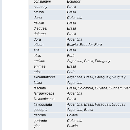
constantini
Ecuador
courtney
Brasil
crotchi
Brasil
dana
Colombia
devillii
Brasil
dieguezi
Brasil
dolores
Brasil
dora
Argentina
eileen
Bolivia
,
Ecuador
,
Perú
ella
Brasil
elsie
Perú
emiliae
Argentina
,
Brasil
,
Paraguay
emmae
Brasil
erica
Perú
exclamationis
Argentina
,
Brasil
,
Paraguay
,
Uruguay
faillei
Argentina
fasciata
Brasil
,
Colombia
,
Guyana
,
Surinam
,
Ven
ferruginiceps
Argentina
flavocalceata
Brasil
flavoguttata
Argentina
,
Brasil
,
Paraguay
,
Uruguay
gacognii
Argentina
,
Brasil
georgia
Bolivia
gertrude
Colombia
gina
Bolivia