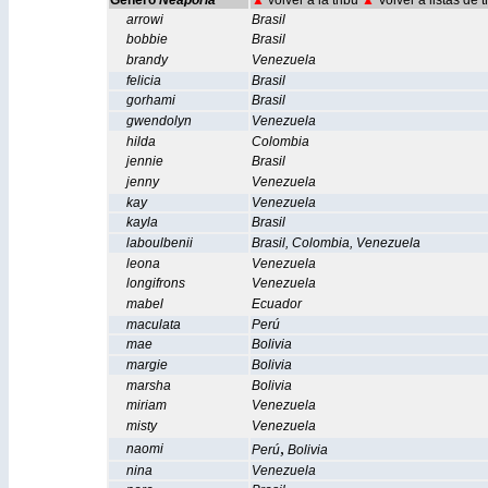
Género
Neaporia
▲
volver a la tribu
▲
Volver a listas de 
arrowi
Brasil
bobbie
Brasil
brandy
Venezuela
felicia
Brasil
gorhami
Brasil
gwendolyn
Venezuela
hilda
Colombia
jennie
Brasil
jenny
Venezuela
kay
Venezuela
kayla
Brasil
laboulbenii
Brasil
,
Colombia
,
Venezuela
leona
Venezuela
longifrons
Venezuela
mabel
Ecuador
maculata
Perú
mae
Bolivia
margie
Bolivia
marsha
Bolivia
miriam
Venezuela
misty
Venezuela
,
naomi
Perú
Bolivia
nina
Venezuela