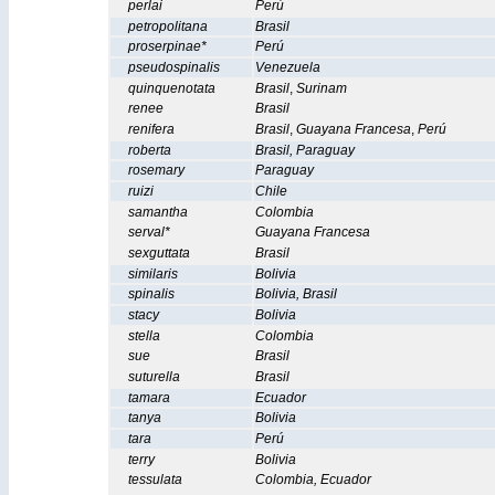
perlai
Perú
petropolitana
Brasil
proserpinae*
Perú
pseudospinalis
Venezuela
quinquenotata
Brasil
,
Surinam
renee
Brasil
renifera
Brasil
,
Guayana Francesa
,
Perú
roberta
Brasil
,
Paraguay
rosemary
Paraguay
ruizi
Chile
samantha
Colombia
serval*
Guayana Francesa
sexguttata
Brasil
similaris
Bolivia
spinalis
Bolivia
,
Brasil
stacy
Bolivia
stella
Colombia
sue
Brasil
suturella
Brasil
tamara
Ecuador
tanya
Bolivia
tara
Perú
terry
Bolivia
tessulata
Colombia
,
Ecuador