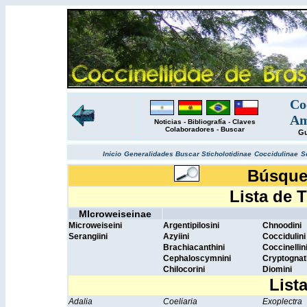
Co
Am
Noticias
-
Bibliografía
-
Claves
Colaboradores
-
Buscar
Gu
Inicio
Generalidades
Buscar
Sticholotidinae
Coccidulinae
S
Búsqued
Lista de T
MIcroweiseinae
Microweiseini
Argentipilosini
Chnoodini
Serangiini
Azyiini
Coccidulini
Brachiacanthini
Coccinellin
Cephaloscymnini
Cryptognat
Chilocorini
Diomini
Lista d
Adalia
Coeliaria
Exoplectra