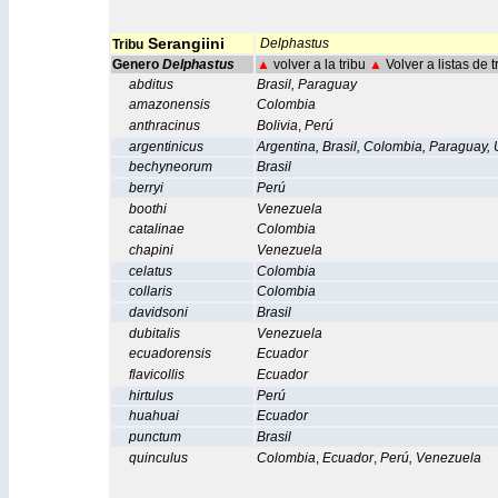
Serangiini
Delphastus
Tribu
Genero
Delphastus
▲
volver a la tribu
▲
Volver a listas de 
abditus
Brasil
,
Paraguay
amazonensis
Colombia
anthracinus
Bolivia
,
Perú
argentinicus
Argentina
,
Brasil
,
Colombia
,
Paraguay
,
bechyneorum
Brasil
berryi
Perú
boothi
Venezuela
catalinae
Colombia
ch
a
pini
Venezuela
celatus
Colombia
collaris
Colombia
davidsoni
Brasil
dubitalis
Venezuela
ecuadorensis
Ecuador
flavicollis
Ecuador
hirtulus
Perú
huahuai
Ecuador
punctum
Brasil
quinculus
Colombia
,
Ecuador
,
Perú
,
Venezuela