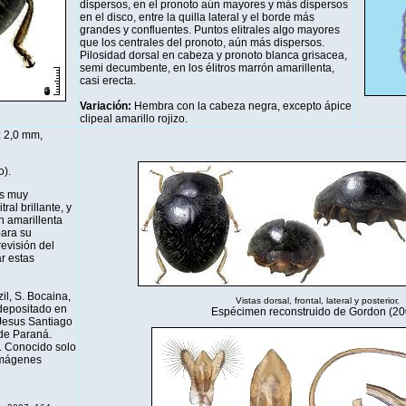
dispersos, en el pronoto aún mayores y más dispersos
en el disco, entre la quilla lateral y el borde más
grandes y confluentes. Puntos elitrales algo mayores
que los centrales del pronoto, aún más dispersos.
Pilosidad dorsal en cabeza y pronoto blanca grisacea,
semi decumbente, en los élitros marrón amarillenta,
casi erecta.
Variación:
Hembra con la cabeza negra, excepto ápice
clipeal amarillo rojizo.
: 2,0 mm,
o).
es muy
tral brillante, y
n amarillenta
para su
revisión del
r estas
l, S. Bocaina,
Vistas dorsal, frontal, lateral y posterior.
 depositado en
Espécimen reconstruido de Gordon (20
Jesus Santiago
de Paraná.
. Conocido solo
 imágenes