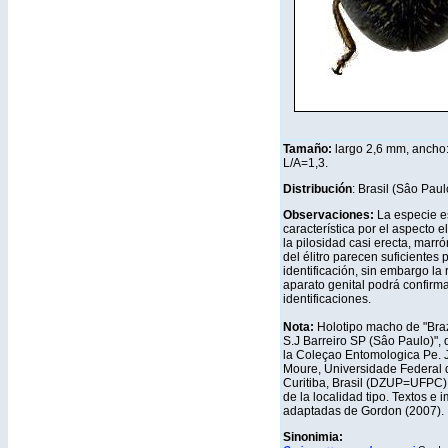
Tamaño:
largo 2,6 mm
, ancho
L/A=1,3.
Distribución
: Brasil (Sâo Paul
Observaciones:
La especie 
característica por el aspecto eli
la pilosidad casi erecta, marró
del élitro parecen suficientes 
identificación, sin embargo la 
aparato genital podrá confirma
identificaciones.
Nota:
Holotipo macho de "Brazi
S.J Barreiro SP (Sâo Paulo)",
la Coleçao Entomologica Pe. 
Moure, Universidade Federal 
Curitiba, Brasil (DZUP=UFPC)
de la localidad tipo. Textos e
adaptadas de Gordon (2007).
Sinonimia: