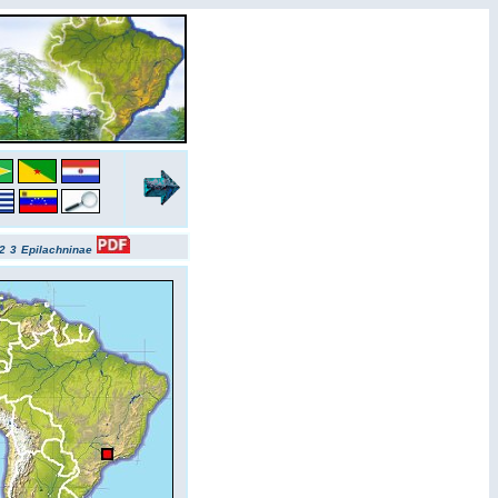
2
3
Epilachninae