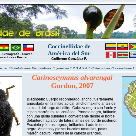
Coccinellidae de
América del Sur
-
Bibliografía
-
Claves
boradores
-
Buscar
Guillermo González F.
uscar
Sticholotidinae
Coccidulinae
Scymninae 1
2
3
4
5
6
7
Chilocorinae
Coccinellinae 1
Carinoscymnus alvarengai
Gordon, 2007
Diagnosis
: Cuerpo redondeado, ancho, fuertemente
angostada en la mitad apical, ancho máximo antes de
la mitad del largo del élitro. Cabeza negra con frente y
clípeo marrón rojizo, coriácea. Pronoto negro, brillante,
con una quilla sublateral convergente desde el borde
delantero hacia borde lateral antes del borde posterior.
Escutelo y élitros negros, brillantes. Lado inferior
negro. Antenas y piezas bucales amarillas, patas
marrón oscuro. Puntos de la cabeza grandes,