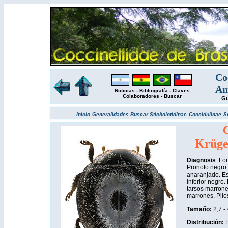
Co
Am
Noticias
-
Bibliografía
-
Claves
Colaboradores
-
Buscar
Gu
Inicio
Generalidades
Buscar
Sticholotidinae
Coccidulinae
S
Krüge
Diagnosis
: Fo
Pronoto negro 
anaranjado. Es
inferior negro.
tarsos marrone
marrones. Pilos
Tamaño:
2,7 -
Distribución
:
B