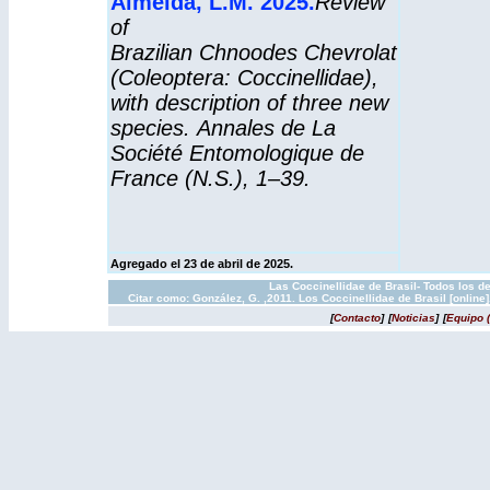
Almeida, L.M. 2025
.
Review
of
Brazilian
Chnoodes
Chevrolat
(Coleoptera: Coccinellidae),
with description of three new
species.
Annales de La
Société Entomologique de
France
(N.S.), 1–39.
Agregado el 23 de abril de 2025.
Las Coccinellidae de Brasil- Todos los d
Citar como: González, G. ,2011. Los Coccinellidae de Brasil [onlin
[
Contacto
]
[
Noticias
]
[
Equipo 