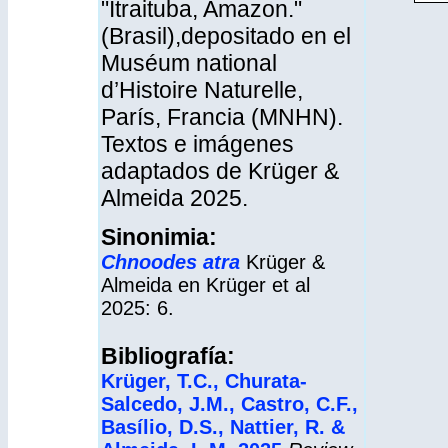
"Itraituba, Amazon."
(Brasil),depositado en el
Muséum national
d’Histoire Naturelle,
París, Francia (MNHN).
Textos e imágenes
adaptados de Krüger &
Almeida 2025.
Sinonimia:
Chnoodes atra
Krüger &
Almeida en Krüger et al
2025: 6.
Bibliografía:
Krüger, T.C., Churata-
Salcedo, J.M., Castro, C.F.,
Basílio, D.S., Nattier, R. &