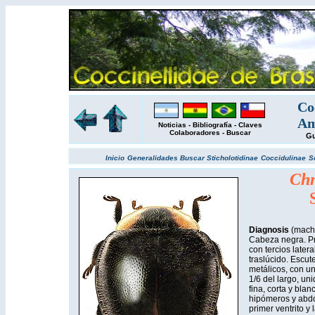
Co
Am
Noticias
-
Bibliografía
-
Claves
Colaboradores
-
Buscar
Gu
Inicio
Generalidades
Buscar
Sticholotidinae
Coccidulinae
S
Chn
Diagnosis
(macho
Cabeza negra. Pr
con tercios later
traslúcido. Escut
metálicos, con u
1/6 del largo, uni
fina, corta y blan
hipómeros y abdo
primer ventrito y