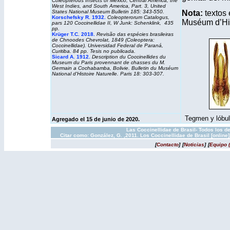
Coleopterous Insects of Mexico, Central America, the
West Indies, and South America, Part. 3, United
States National Museum Bulletin 185: 343-550.
Nota:
textos 
Korschefsky R. 1932.
Coleopterorum Catalogus,
Muséum d’His
pars 120 Coccinellidae II, W Junk: Schenklink, 435
pp.
Krüger T.C. 2018.
Revisão das espécies brasileiras
de Chnoodes Chevrolat, 1849 (Coleoptera:
Coccinellidae).
Universidad Federal de Paraná,
Curitiba. 84 pp. Tesis no publicada.
Sicard A. 1912.
Description du Coccinellides du
Museum du Paris provennant de chasses du M.
Germain a Cochabamba, Bolivie.
Bulletin du Muséum
National d'Histoire Naturelle.
Paris 18: 303-307.
Tegmen y lóbulo
Agregado el 15 de junio de 2020.
Las Coccinellidae de Brasil- Todos los d
Citar como: González, G. ,2011. Los Coccinellidae de Brasil [onlin
[
Contacto
]
[
Noticias
]
[
Equipo 