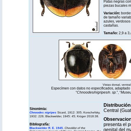
Patas negras con 
piezas bucales m
Variación:
bordes
de tamaño variabl
azules, verdosos
castañas.
Tamaño:
2,9 a 3
Vistas dorsal, ventral,
Especímen con
datos no especificados, adaptado 
“
Chnoodes/nigripes/n. sp.
”, “
Museu
Distribución
Sinonimia:
Central (Guat
Chnoodes nigripes
Sicard, 1912: 305; Korschefsky,
1932: 226; Blackwelder, 1945: 45; Krüger 2018:38.
Observacio
presenta el 
Bibliografía:
Blackwelder R. E. 1945.
Checklist of the
genital del m