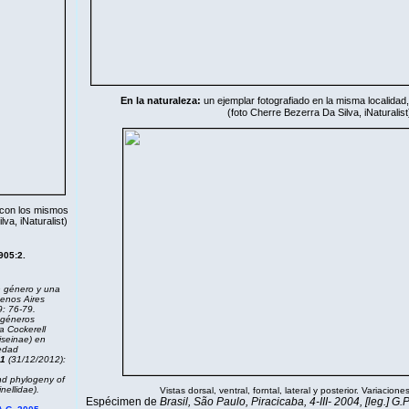
En la naturaleza:
un ejemplar fotografiado en la misma localidad
(foto Cherre Bezerra Da Silva,
iNaturalist
 con los mismos
ilva,
iNaturalist
)
905:2.
n género y una
enos Aires
9: 76-79.
 géneros
a Cockerell
iseinae) en
iedad
1
(31/12/2012):
and phylogeny of
nellidae).
Vistas dorsal, ventral, forntal, lateral y posterior. Variaciones
Espécimen de
Brasil, São Paulo, Piracicaba, 4-III- 2004, [leg.] G