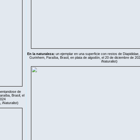
En la naturaleza:
un ejemplar en una superficie con restos de Diapididae, 
Gurinhem, Paraíba, Brasil, en plata de algodón, el 20 de diciembre de 20
iNaturalist
)
imentandose de
raíba, Brasil, el
2024
a,
iNaturalist
)