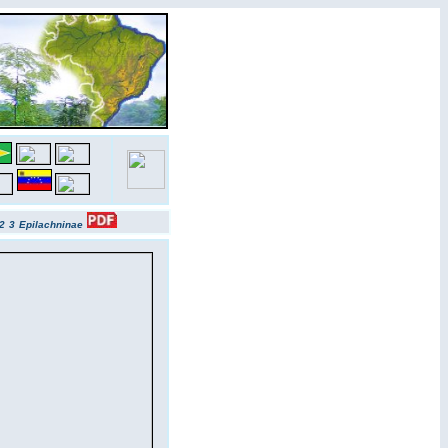
2
3
Epilachninae