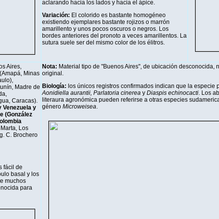
aclarando hacia los lados y hacia el ápice.
Variación:
El colorido es bastante homogéneo
existiendo ejemplares bastante rojizos o marrón
amarillento y unos pocos oscuros o negros. Los
bordes anteriores del pronoto a veces amarillentos. La
sutura suele ser del mismo color de los élitros.
os Aires,
Nota:
Material tipo de "Buenos Aires", de ubicación desconocida, 
l (Amapá, Minas
original.
ulo),
Biología:
los únicos registros confirmados indican que la especie 
unín, Madre de
Aonidiella aurantii, Parlatoria cinerea
y
Diaspis echinocacti
. Los a
da,
literaura agronómica pueden referirse a otras especies sudamerica
ua, Caracas).
género
Microweisea
.
y Venezuela y
le (González
Colombia
Marta, Los
g. C. Brochero
 fácil de
ulo basal y los
te muchos
onocida para