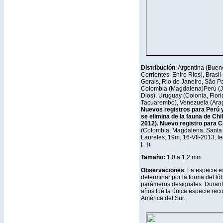
Distribución
: Argentina (Buen
Corrientes, Entre Rios), Brasi
Gerais, Rio de Janeiro, São Pa
Colombia (Magdalena)Perú (J
Dios), Uruguay (Colonia, Flori
Tacuarembó), Venezuela (Arag
Nuevos registros para Perú 
se elimina de la fauna de Chi
2012).
Nuevo registro para 
(Colombia, Magdalena, Santa 
Laureles, 19m, 16-VII-2013, le
[...]).
Tamaño:
1,0 a 1,2 mm.
Observaciones
: La especie es
determinar por la forma del lób
parámeros desiguales. Duran
años fué la única especie rec
América del Sur.