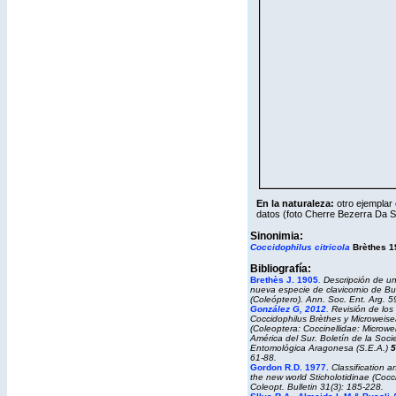
En la naturaleza:
otro ejemplar
datos
(foto Cherre Bezerra Da S
Sinonimia:
Coccidophilus citricola
Brèthes 1
Bibliografía:
Brethès J. 1905
Descripción de u
.
nueva especie de clavicornio de Bu
(Coleóptero). Ann. Soc. Ent. Arg. 5
González G, 2012
Revisión de los
.
Coccidophilus Brèthes y Microweise
(Coleoptera: Coccinellidae: Microwe
América del Sur. Boletín de la Soc
Entomológica Aragonesa (S.E.A.)
5
61-88.
Gordon R.D. 1977.
Classification 
the new world Sticholotidinae (Cocci
Coleopt. Bulletin 31(3): 185-228.