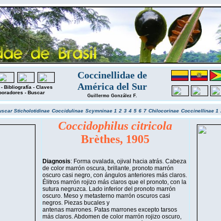
Coccinellidae de
América del Sur
-
Bibliografía
-
Claves
boradores
-
Buscar
Guillermo González F.
uscar
Sticholotidinae
Coccidulinae
Scymninae 1
2
3
4
5
6
7
Chilocorinae
Coccinellinae 1
Coccidophilus citricola
Brèthes, 1905
Diagnosis
: Forma ovalada, ojival hacia atrás. Cabeza
de color marrón oscura, brillante, pronoto marrón
oscuro casi negro, con ángulos anteriores más claros.
Élitros marrón rojizo más claros que el pronoto, con la
sutura negruzca. Lado inferior del pronoto marrón
oscuro. Meso y metasterno marrón oscuros casi
negros. Piezas bucales y
antenas marrones. Patas marrones excepto tarsos
más claros. Abdomen de color marrón rojizo oscuro,