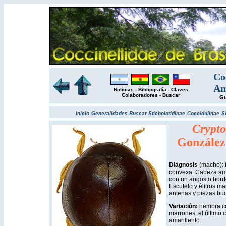
Co
Am
Noticias
-
Bibliografía
-
Claves
Colaboradores
-
Buscar
Gu
Inicio
Generalidades
Buscar
Sticholotidinae
Coccidulinae
S
Crypto
González
Diagnosis
(macho): 
convexa. Cabeza ama
con un angosto borde 
Escutelo y élitros ma
antenas y piezas buc
Variación:
hembra co
marrones, el último 
amarillento.