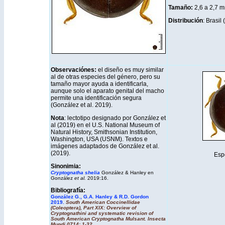
Tamaño:
2,6 a 2,7 
Distribución
: Brasil 
Observaciónes:
el diseño es muy similar
al de otras especies del género, pero su
tamaño mayor ayuda a identificarla,
aunque solo el aparato genital del macho
permite una identificación segura
(González et al. 2019).
Nota
: lectotipo designado por González et
al (2019) en el U.S. National Museum of
Natural History, Smithsonian Institution,
Washington, USA (USNM). Textos e
imágenes adaptados de González et al.
(2019).
Esp
Sinonimia:
Cryptognatha shelia
González & Hanley en
González
et al.
2019:16.
Bibliografía:
González G., G.A. Hanley & R.D. Gordon
2019.
South American Coccinellidae
(Coleoptera), Part XIX: Overview of
Cryptognathini and systematic revision of
South
American Cryptognatha Mulsant. Insecta
Mundi 0714: 1-32
.