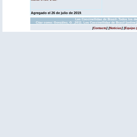
Agregado el 26 de julio de 2019
.
Las Coccinellidae de Brasil- Todos los d
Citar como: González, G. ,2011. Los Coccinellidae de Brasil [onlin
[
Contacto
]
[
Noticias
]
[
Equipo 