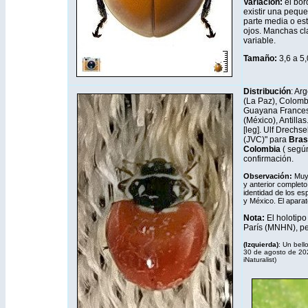
Variación:
el bor
existir una peque
parte media o es
ojos. Manchas cl
variable.
Tamaño:
3,6 a 5
Distribución
: Ar
(La Paz), Colomb
Guayana Francesa
(México), Antillas
[leg]. Ulf Drechse
(JVC)" para
Brasi
Colombia
( según
confirmación.
Observación:
Muy 
y anterior complet
identidad de los e
y México. El aparato
Nota:
El holotipo
París (MNHN), pe
(Izquierda)
: Un bell
30 de agosto de 2022
iNaturalist
)