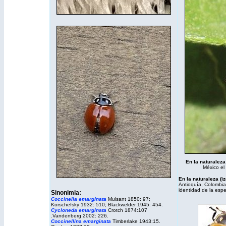
En la naturaleza 
México el
En la naturaleza
(iz
Antioquía, Colombia,
identidad de la espe
Sinonimia:
Coccinella emarginata
Mulsant 1850: 97;
Korschefsky 1932: 510; Blackwelder 1945: 454.
Cycloneda emarginata
Crotch 1874:107
.Vandenberg 2002: 226.
Coccinellina emarginata
Timberlake 1943:15.