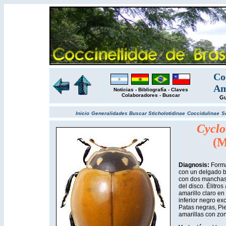
Co
Am
Noticias
-
Bibliografía
-
Claves
Colaboradores
-
Buscar
Gu
Inicio
Generalidades
Buscar
Sticholotidinae
Coccidulinae
S
Cyclo
(M
Diagnosis:
Forma
con un delgado b
con dos manchas 
del disco. Élitro
amarillo claro en
inferior negro ex
Patas negras, Pie
amarillas con zo