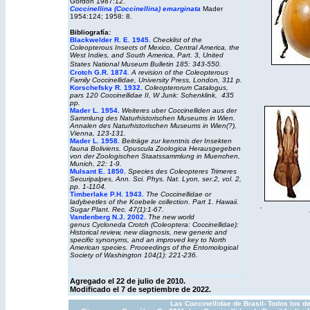
Gordon 1987:12.
Coccinellina (Coccinellina) emarginata
Mader
1954:124; 1958: 8.
Bibliografía:
Blackwelder R. E. 1945.
Checklist of the
Coleopterous Insects of Mexico, Central America, the
West Indies, and South America, Part. 3, United
States National Museum Bulletin 185: 343-550.
Crotch G.R. 1874
A revision of the Coleopterous
.
Family Coccinellidae, University Press, London, 311 p.
Korschefsky R. 1932.
Coleopterorum Catalogus
,
pars 120 Coccinellidae II, W Junk: Schenklink, 435
pp.
Mader L. 1954.
Weiteres uber Coccinelliden aus der
Sammlung des Naturhistorischen Museums in Wien.
Annalen des Naturhistorischen Museums in Wien(?),
Vienna, 123-131.
Mader L. 1958.
Beiträge zur kenntnis der Insekten
fauna Boliviens. Opuscula Zoologica Herausgegeben
von der Zoologischen Staatssammlung in Muenchen,
Munich, 22: 1-9.
Mulsant E. 1850.
Species des Coleopteres Trimeres
Securipalpes, Ann. Sci. Phys. Nat. Lyon, ser.2, vol. 2,
pp. 1-1104.
Timberlake P.H. 1943.
The Coccinellidae or
ladybeetles of the Koebele collection. Part 1. Hawaii.
.
Sugar Plant. Rec. 47(1):1-67.
Vandenberg N.J. 2002.
The new world
genus
Cycloneda
Crotch (Coleoptera: Coccinellidae):
Historical review, new diagnosis, new generic and
specific synonyms, and an improved key to North
American species.
Proceedings of the Entomological
Society of Washington
104(1): 221-236.
Agregado el 22 de julio de 2010.
Modificado el 7 de septiembre de 2022.
Las Coccinellidae de Brasil- Todos los d