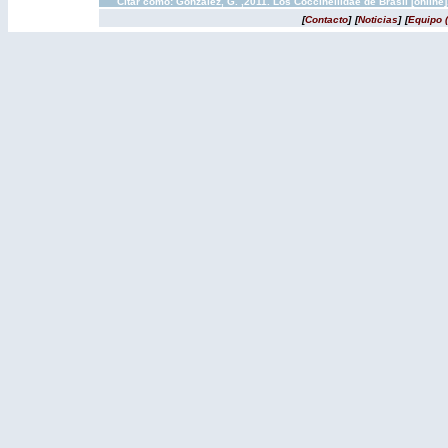
Citar como: González, G. ,2011. Los Coccinellidae de Brasil [onlin
[
Contacto
]
[
Noticias
]
[
Equipo 