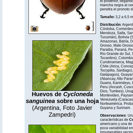
el posterior, llegand
mancha negra al cen
penetra el pronoto 
Tamaño:
3,2 a 6,5 
Distribución
: Argen
Córdoba, Corriente
Mendoza, Salta, San
Tucumán), Bolivia (
Amazonas, Bahía, Dis
Grosso, Mato Grosso
Paraiba, Paraná, Pe
Rio Grande do Sul, 
Tocantins), Colombi
Cundinamarca, Magd
Chile (Arica, Concep
Tocopilla, Santiago)
Galápagos), Guayan
(Abancay, Alto Para
Guaira, Kanindeyu, 
Peru (Ancash, Cusco,
Dios, Tumbes), Urug
Huevos de
Cycloneda
Montevideo, Paysand
Venezuela (Caracas, 
sanguinea
sobre una hoja
Norteamérica. Prob
(Argentina, Foto Javier
Guyana y Surinam.
Zampedri)
Observaciones
: Un
características de
Co
americano y una de 
poca variabilidad en
innumerables veces 