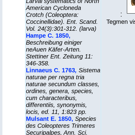
Larval systematics of North
American Cycloneda
:
Crotch (Coleoptera:
Coccinellidae). Ent. Scand.
Tegmen vist
Vol. 24(3):301-312. (larva)
Hampe C. 1850,
Beschreibung einiger
neAuen Käfer-Arten.
Stettiner Ent. Zeitung 11:
346-358.
Linnaeus C. 1763
,
Sistema
naturae per regna tria
naturae secundum classes,
ordines, genera, species,
cum characteribus,
differentiis, synonymis,
locis, ed. 11, 1:823 pp.
Mulsant E. 1850,
Species
des Coleopteres Trimeres
Securipalpes, Ann. Sci.