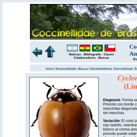
Co
Am
Noticias
-
Bibliografía
-
Claves
Colaboradores
-
Buscar
Gu
Inicio
Generalidades
Buscar
Sticholotidinae
Coccidulinae
S
Cyclo
(Lin
Diagnosis
: Forma se
Pronoto con borde co
manchitas diagonales
sin manchas.
Variación:
El color 
rojo ladrillo, mientr
blanco al crema ama
pronoto puede estar 