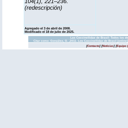
104(1), 221–236.
(redescripción)
Agregado el 3 de abril de 2008.
Modificado el 18 de julio de 2025.
Las Coccinellidae de Brasil- Todos los d
Citar como: González, G. ,2011. Los Coccinellidae de Brasil [onlin
[
Contacto
]
[
Noticias
]
[
Equipo 