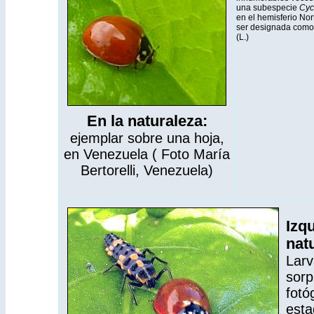
una subespecie
Cyc
en el hemisferio Nor
ser designada com
(L.)
En la naturaleza:
ejemplar sobre una hoja,
en Venezuela ( Foto María
Bertorelli, Venezuela)
Izqu
nat
Larv
sorp
fotó
esta