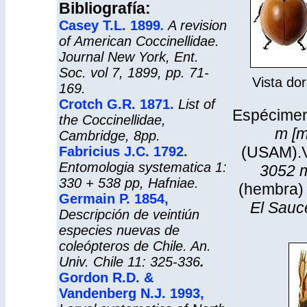
Bibliografía:
Casey T.L. 1899
.
A revision
of American Coccinellidae.
Journal New York, Ent.
Soc. vol 7, 1899, pp. 71-
Vista dor
169.
Crotch G.R. 1871.
List of
Espécime
the Coccinellidae,
m [m
Cambridge, 8pp.
(USAM).V
Fabricius J.C. 1792.
Entomologia systematica 1:
3052 m
330 + 538 pp, Hafniae.
(hembra)
Germain P. 1854,
El Sauce
Descripción de veintiún
especies nuevas de
coleópteros de Chile. An.
Univ. Chile 11: 325-336
.
Gordon R.D. &
Vandenberg N.J. 1993,