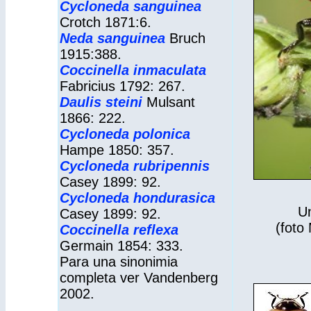
Cycloneda sanguinea
Crotch 1871:6.
Neda sanguinea
Bruch
1915:388.
Coccinella inmaculata
Fabricius 1792: 267.
Daulis steini
Mulsant
1866: 222.
Cycloneda polonica
Hampe 1850: 357.
Cycloneda rubripennis
Casey 1899: 92.
Cycloneda hondurasica
U
Casey 1899: 92.
(foto
Coccinella reflexa
Germain 1854: 333.
Para una sinonimia
completa ver Vandenberg
2002.