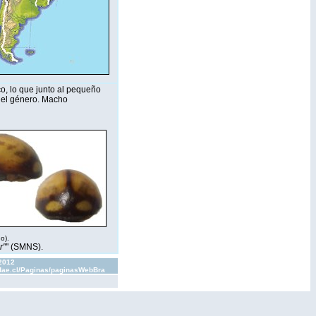
co, lo que junto al pequeño
del género. Macho
o).
r"
" (SMNS).
 2012
lidae.cl/Paginas/paginasWebBra