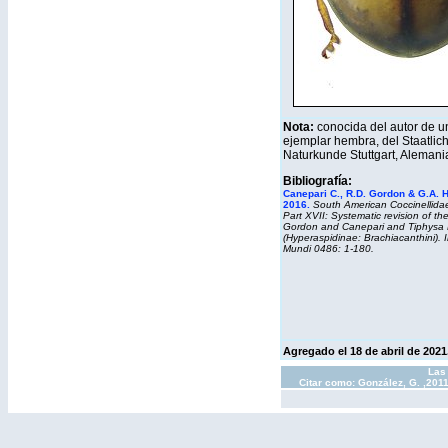
Nota:
conocida del autor de u
ejemplar hembra, del
Staatli
Naturkunde Stuttgart, Aleman
Bibliografía:
Canepari C., R.D. Gordon & G.A. 
2016.
South American Coccinellidae
Part XVII: Systematic revision of t
Gordon and Canepari and
Tiphysa
(Hyperaspidinae: Brachiacanthini).
Mundi
0486: 1-180.
Agregado el 18 de abril de 2021
Las 
Citar como: González, G. ,201