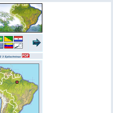
2
3
Epilachninae