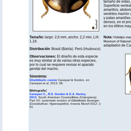
tamaño de estas, 
Superficie ventr
amarillos, abdome
ventritos marrón 
y patas amarilla
densos, en el pr
en los élitros ma
Tamaño:
largo: 2,6 mm, ancho: 2,2 mm, L/A:
Nota:
Holotipo mac
1,18.
Museum of Natural 
adaptados de Ca
Distribución
: Brasil (Bahía). Perú (Huánuco).
Observaciones:
El diseño de esta especie
es muy similar al de varias otras especies,
por lo cual se requiere revisar el aparato
genital del macho.
Sinonimia:
Dilatitibialis connie
Canepari & Gordon, en
Canepari et al. 2013: 38.
:
Bibliografía
Canepari C., R.D. Gordon & G.A. Hanley
2013
.
South American Coccinellidae (Coleoptera),
Part XV: systematic revision of Dilatitibialis Duverger
(Coccidulinae; Hyperaspidini). Insecta Mundi 0312: 1-
91.