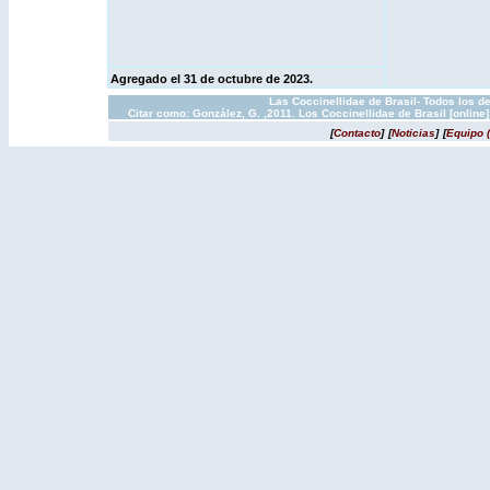
Agregado el 31
de octubre de 2023.
Las Coccinellidae de Brasil- Todos los d
Citar como: González, G. ,2011. Los Coccinellidae de Brasil [onlin
[
Contacto
]
[
Noticias
]
[
Equipo 