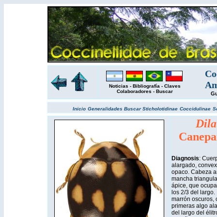
Co
Am
Noticias
-
Bibliografía
-
Claves
Colaboradores
-
Buscar
Gu
Inicio
Generalidades
Buscar
Sticholotidinae
Coccidulinae
S
Dila
Canepa
Diagnosis
: Cuer
alargado, convexo
opaco. Cabeza am
mancha triangula
ápice, que ocupa 
los 2/3 del largo
marrón oscuros, c
primeras algo al
del largo del éli