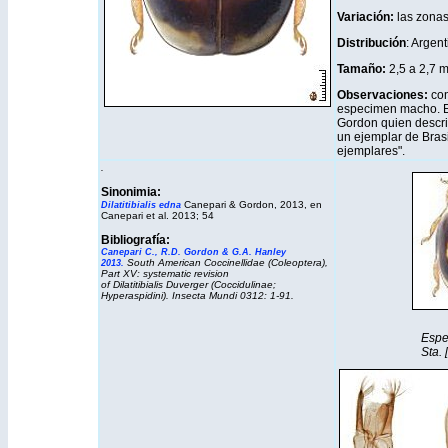
Variación:
las zonas 
Distribución
: Argen
Tamaño:
2,5 a 2,7 
Observaciones:
con
especimen macho. El
Gordon quien descr
un ejemplar de Brasi
ejemplares".
.
Sinonimia:
Canepari & Gordon, 2013, en
Dilatitibialis edna
Canepari et al. 2013; 54
Bibliografía:
Canepari C., R.D. Gordon & G.A. Hanley
South American Coccinellidae (Coleoptera),
2013
.
Part XV: systematic revision
of Dilatitibialis Duverger (Coccidulinae;
Hyperaspidini). Insecta Mundi 0312: 1-91.
Espe
Sta. 