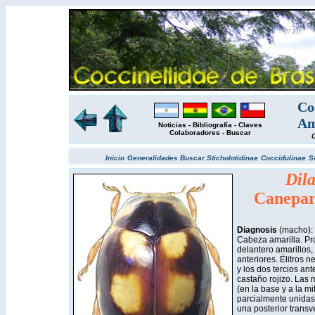
Co
Am
Noticias
-
Bibliografía
-
Claves
Colaboradores
-
Buscar
G
Inicio
Generalidades
Buscar
Sticholotidinae
Coccidulinae
S
Dila
Canepar
Diagnosis
(macho): 
Cabeza amarilla. Pr
delantero amarillos,
anteriores. Élitros 
y los dos tercios ant
castaño rojizo. Las
(en la base y a la mi
parcialmente unidas 
una posterior transv