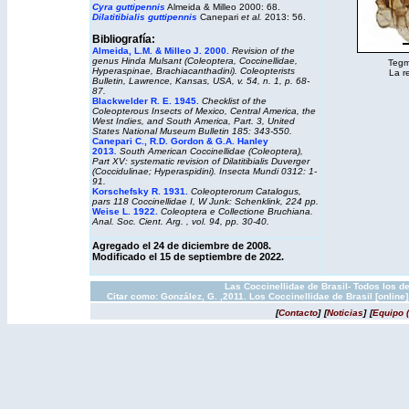
Cyra guttipennis
Almeida & Milleo 2000: 68.
Dilatitibialis guttipennis
Canepari
et al.
2013: 56.
Bibliografía:
Almeida, L.M. & Milleo J. 2000.
Revision of the
genus Hinda Mulsant (Coleoptera, Coccinellidae,
Tegme
Hyperaspinae, Brachiacanthadini). Coleopterists
La r
Bulletin, Lawrence, Kansas, USA, v. 54, n. 1, p. 68-
87.
Blackwelder R. E. 1945.
Checklist of the
Coleopterous Insects of Mexico, Central America, the
West Indies, and South America, Part. 3,
United
States National Museum Bulletin
185: 343-550.
Canepari C., R.D. Gordon & G.A. Hanley
2013
.
South American Coccinellidae (Coleoptera),
Part XV: systematic revision of
Dilatitibialis
Duverger
(Coccidulinae; Hyperaspidini).
Insecta Mundi
0312: 1-
91.
Korschefsky R. 1931.
Coleopterorum Catalogus
,
pars 118 Coccinellidae I, W Junk: Schenklink, 224 pp.
Weise L. 1922.
Coleoptera e Collectione Bruchiana.
Anal. Soc. Cient. Arg. , vol. 94, pp. 30-40.
Agregado el 24 de diciembre de 2008.
Modificado el 15 de septiembre de 2022.
Las Coccinellidae de Brasil- Todos los d
Citar como: González, G. ,2011. Los Coccinellidae de Brasil [onlin
[
Contacto
]
[
Noticias
]
[
Equipo 