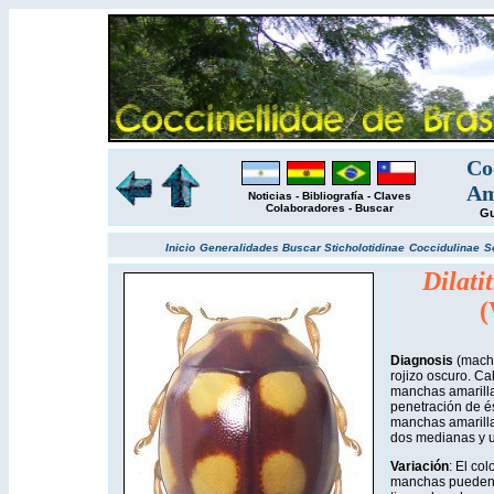
Co
Am
Noticias
-
Bibliografía
-
Claves
Colaboradores
-
Buscar
Gu
Inicio
Generalidades
Buscar
Sticholotidinae
Coccidulinae
S
Dilatit
(
Diagnosis
(mach
rojizo oscuro. C
manchas amarillas
penetración de és
manchas amarilla
dos medianas y u
Variación
: El co
manchas pueden 