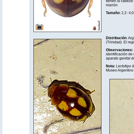
tienen la cabeza 
marrón.
Tamaño:
2,2- 4,
Di
stribución
: Ar
(Trinidad). El re
Observaciones:
identificación de
aparato genital 
Nota:
Lectotipo 
Museo Argentino 