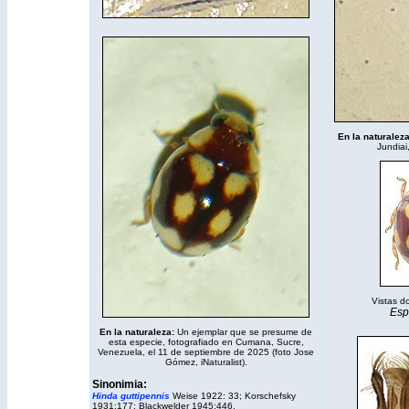
En la naturalez
Jundiai
Vistas do
Esp
En la naturaleza:
Un ejemplar que se presume de
esta especie, fotografiado en Cumana, Sucre,
Venezuela, el 11 de septiembre de 2025 (foto Jose
Gómez,
iNaturalist
).
Sinonimia:
Hinda guttipennis
Weise 1922: 33; Korschefsky
1931:177; Blackwelder 1945:446.