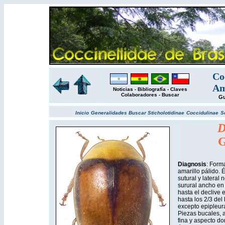
Co
Am
Noticias
-
Bibliografía
-
Claves
Colaboradores
-
Buscar
Gu
Inicio
Generalidades
Buscar
Sticholotidinae
Coccidulinae
S
D
G
Diagnosis
: Form
amarillo pálido. É
sutural y lateral
surural ancho en
hasta el declive e
hasta los 2/3 del 
excepto epipleur
Piezas bucales, 
fina y aspecto dor