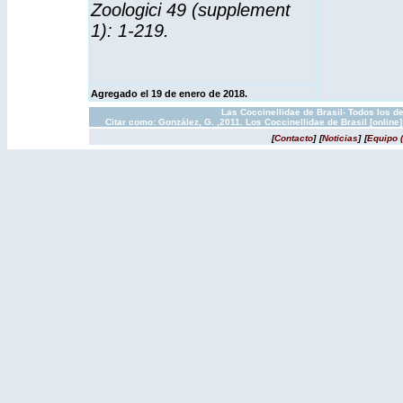
Zoologici 49 (supplement
1): 1-219.
Agregado el 19 de enero de 2018.
Las Coccinellidae de Brasil- Todos los d
Citar como: González, G. ,2011. Los Coccinellidae de Brasil [onlin
[
Contacto
]
[
Noticias
]
[
Equipo 