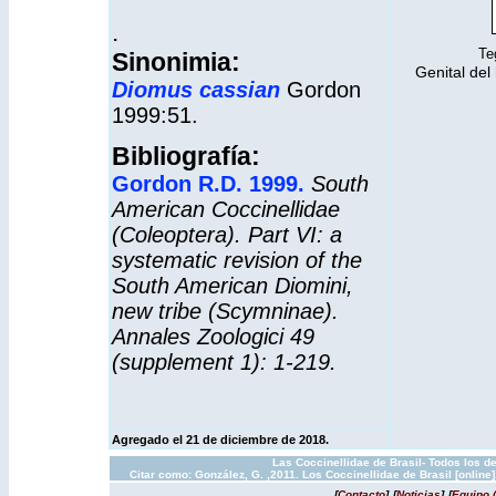
.
Te
Sinonimia:
Genital del 
Diomus
cassian
Gordon
1999:51.
Bibliografía:
Gordon R.D. 1999.
South
American Coccinellidae
(Coleoptera). Part VI: a
systematic revision of the
South American Diomini,
new tribe (Scymninae).
Annales Zoologici 49
(supplement 1): 1-219.
Agregado el 21 de diciembre de 2018.
Las Coccinellidae de Brasil- Todos los d
Citar como: González, G. ,2011. Los Coccinellidae de Brasil [onlin
[
Contacto
]
[
Noticias
]
[
Equipo 