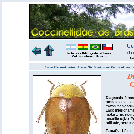
Co
Am
Noticias
-
Bibliografía
-
Claves
Colaboradores
-
Buscar
Gu
Inicio
Generalidades
Buscar
Sticholotidinae
Coccidulinae
S
Di
G
Diagnosis
: form
pronoto amarillos.
trazas más oscura
Lado inferior ama
metasterno negro
amarillo rojizo. 
brillante, pero me
Tamaño:
1,5 mm